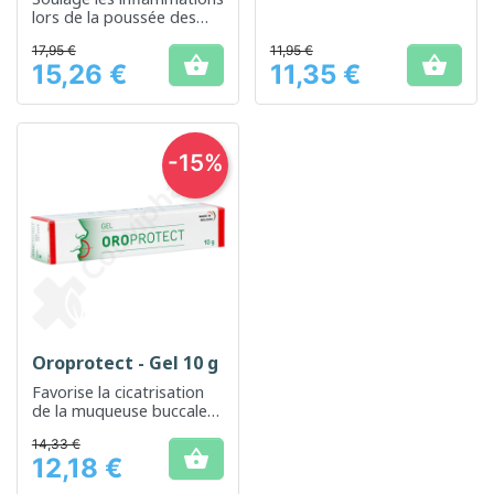
lors de la poussée des
dents
17,95 €
11,95 €


15,26 €
11,35 €
Prix
Prix
-15%
Oroprotect - Gel 10 g
Favorise la cicatrisation
de la muqueuse buccale
irritée
14,33 €

12,18 €
Prix