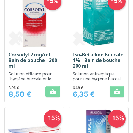
-5%
-5%
Corsodyl 2 mg/ml
Iso-Betadine Buccale
Bain de bouche - 300
1% - Bain de bouche
ml
200 ml
Solution efficace pour
Solution antiseptique
l'hygiène buccale et le
pour une hygiène buccale
traitement des affections
optimale
8,95 €
6,68 €
gingivales


8,50 €
6,35 €
Prix
Prix
-15%
-15%