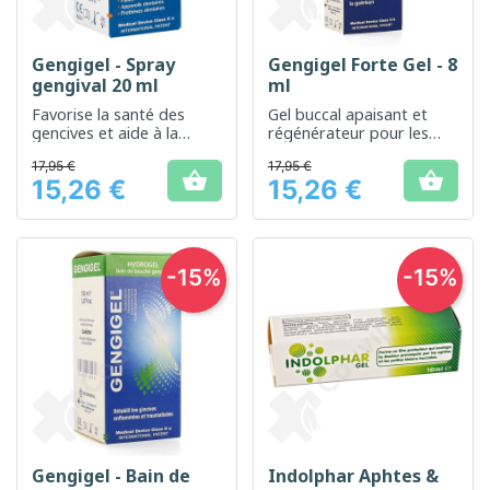
Gengigel - Spray
Gengigel Forte Gel - 8
gengival 20 ml
ml
Favorise la santé des
Gel buccal apaisant et
gencives et aide à la
régénérateur pour les
réparation des tissus
gencives sensibles
17,95 €
17,95 €


15,26 €
15,26 €
Prix
Prix
-15%
-15%
Gengigel - Bain de
Indolphar Aphtes &