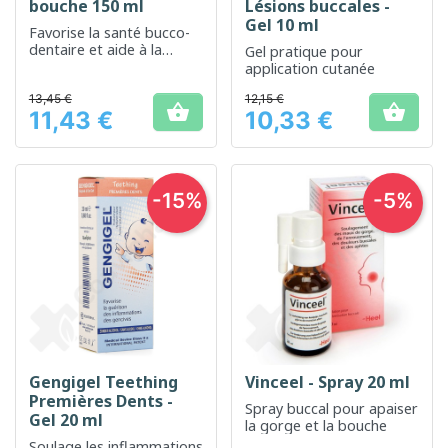
bouche 150 ml
Lésions buccales -
Gel 10 ml
Favorise la santé bucco-
dentaire et aide à la
Gel pratique pour
réparation des tissus
application cutanée
gingivaux
13,45 €
12,15 €


11,43 €
10,33 €
Prix
Prix
-15%
-5%
Gengigel Teething
Vinceel - Spray 20 ml
Premières Dents -
Spray buccal pour apaiser
Gel 20 ml
la gorge et la bouche
Soulage les inflammations