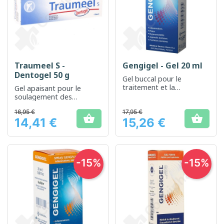
Traumeel S -
Gengigel - Gel 20 ml
Dentogel 50 g
Gel buccal pour le
traitement et la
Gel apaisant pour le
prévention des
soulagement des
problèmes gingivaux
douleurs buccales et des
16,95 €
17,95 €
gencives


14,41 €
15,26 €
Prix
Prix
-15%
-15%