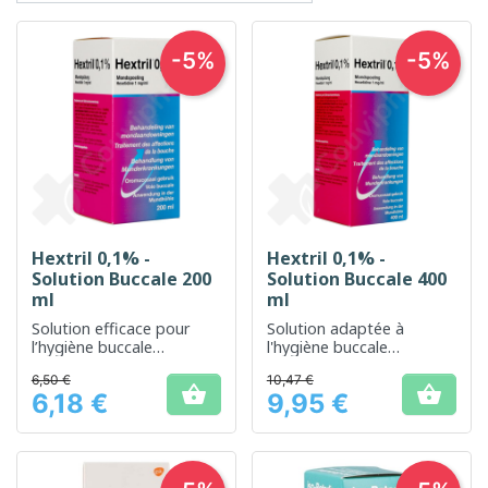
-5%
-5%
Hextril 0,1% -
Hextril 0,1% -
Solution Buccale 200
Solution Buccale 400
ml
ml
Solution efficace pour
Solution adaptée à
l’hygiène buccale
l'hygiène buccale
quotidienne
quotidienne pour aider à
6,50 €
10,47 €
réduire la plaque dentaire


6,18 €
9,95 €
Prix
Prix