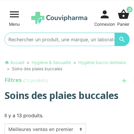
0

person
shopping_basket
Menu
Connexion
Panier

Accueil
Hygiène & Sexualité
Hygiène bucco-dentaire
home
Soins des plaies buccales
Filtres
(13 produits)
Soins des plaies buccales
Il y a 13 produits.