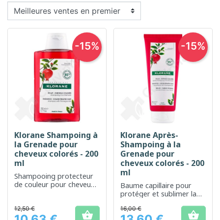
-15%
-15%
Klorane Shampoing à
Klorane Après-
la Grenade pour
Shampoing à la
cheveux colorés - 200
Grenade pour
ml
cheveux colorés - 200
ml
Shampooing protecteur
de couleur pour cheveux
Baume capillaire pour
colorés ou méchés
protéger et sublimer la
couleur des cheveux
12,50 €
16,00 €
colorés


10,63 €
13,60 €