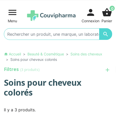
0

person
shopping_basket
Menu
Connexion
Panier

Accueil
Beauté & Cosmétique
Soins des cheveux
home
Soins pour cheveux colorés
Filtres
(3 produits)
Soins pour cheveux
colorés
Il y a 3 produits.