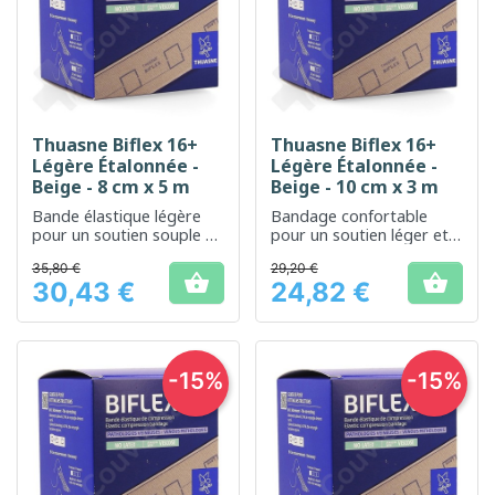
Thuasne Biflex 16+
Thuasne Biflex 16+
Légère Étalonnée -
Légère Étalonnée -
Beige - 8 cm x 5 m
Beige - 10 cm x 3 m
Bande élastique légère
Bandage confortable
pour un soutien souple et
pour un soutien léger et
confortable
flexible
35,80 €
29,20 €


30,43 €
24,82 €
Prix
Prix
-15%
-15%