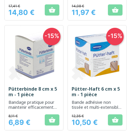
et durable
lors de troubles veineux
17,41 €
14,08 €


14,80 €
11,97 €
Prix
Prix
-15%
-15%
Pütterbinde 8 cm x 5
Pütter-Haft 6 cm x 5
m - 1 pièce
m - 1 pièce
Bandage pratique pour
Bande adhésive non
maintenir efficacement
tissée et multi-extensible
les pansements
pour un maintien sécurisé
8,11 €
12,35 €


6,89 €
10,50 €
Prix
Prix