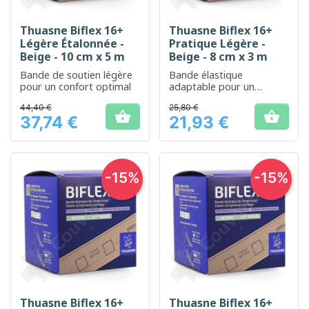
Thuasne Biflex 16+
Thuasne Biflex 16+
Légère Étalonnée -
Pratique Légère -
Beige - 10 cm x 5 m
Beige - 8 cm x 3 m
Bande de soutien légère
Bande élastique
pour un confort optimal
adaptable pour un
soutien et une
44,40 €
25,80 €
compression optimal


37,74 €
21,93 €
Prix
Prix
-15%
-15%
Thuasne Biflex 16+
Thuasne Biflex 16+