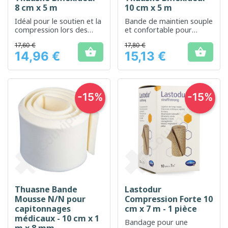
8 cm x 5 m
10 cm x 5 m
Idéal pour le soutien et la
Bande de maintien souple
compression lors des
et confortable pour
entorses légères
soutien et protection des
17,60 €
17,80 €
articulations.


14,96 €
15,13 €
Prix
Prix
-15%
-15%
Thuasne Bande
Lastodur
Mousse N/N pour
Compression Forte 10
capitonnages
cm x 7 m - 1 pièce
médicaux - 10 cm x 1
Bandage pour une