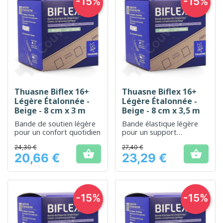
-15%
-15%
Thuasne Biflex 16+
Thuasne Biflex 16+
Légère Étalonnée -
Légère Étalonnée -
Beige - 8 cm x 3 m
Beige - 8 cm x 3,5 m
Bande de soutien légère
Bande élastique légère
pour un confort quotidien
pour un support
confortable et ajustable
24,30 €
27,40 €


20,66 €
23,29 €
Prix
Prix
-15%
-15%