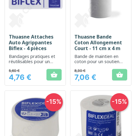
Thuasne Attaches
Thuasne Bande
Auto Agrippantes
Coton Allongement
Biflex - 4 pièces
Court - 11 cm x 4 m
Bandages pratiques et
Bande de maintien en
réutilisables pour un
coton pour un soutien
soutien flexible des
souple et confortable
5,60 €
8,30 €
articulations


4,76 €
7,06 €
Prix
Prix
-15%
-15%