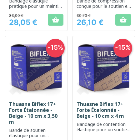
Bandage élastique
Bande de compression
pratique pour un maintien
conçue pour le soutien et
ferme et confortable
la réduction de l'œdème
33,00 €
30,70 €


28,05 €
26,10 €
Prix
Prix
-15%
-15%
Thuasne Biflex 17+
Thuasne Biflex 17+
Forte Étalonnée -
Forte Étalonnée -
Beige - 10 cm x 3,50
Beige - 10 cm x 4 m
m
Bandage de contention
élastique pour un soutien
Bande de soutien
efficace
élastique pour un