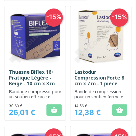
-15%
-15%
Thuasne Biflex 16+
Lastodur
Pratique Légère -
Compression Forte 8
Beige - 10 cm x 3 m
cm x 7 m - 1 pièce
Bandage compressif pour
Bande de compression
un soutien efficace et
pour un soutien ferme et
confortable
efficace
30,60 €
14,56 €


26,01 €
12,38 €
Prix
Prix