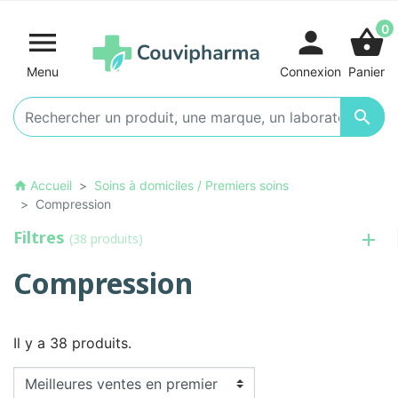
0

person
shopping_basket
Menu
Connexion
Panier

Accueil
Soins à domiciles / Premiers soins
home
Compression
Filtres
(38 produits)
Compression
Il y a 38 produits.