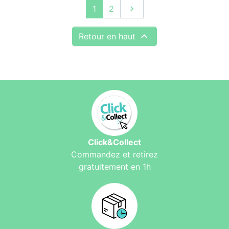
Suivant
1
2


Retour en haut
Click&Collect
Commandez et retirez
gratuitement en 1h