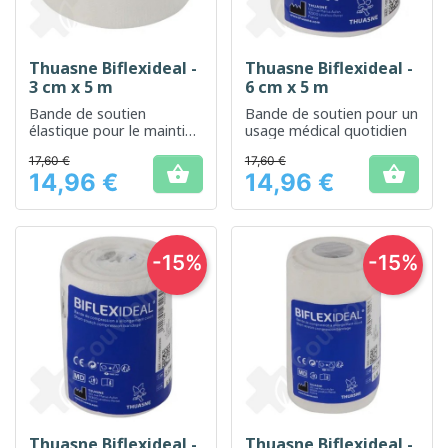
Thuasne Biflexideal -
Thuasne Biflexideal -
3 cm x 5 m
6 cm x 5 m
Bande de soutien
Bande de soutien pour un
élastique pour le maintien
usage médical quotidien
des articulations et des
17,60 €
17,60 €
muscles


14,96 €
14,96 €
Prix
Prix
-15%
-15%
Thuasne Biflexideal -
Thuasne Biflexideal -