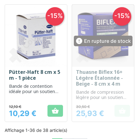
-15%
-15%

En rupture de stock
Pütter-Haft 8 cm x 5
Thuasne Biflex 16+
m - 1 pièce
Légère Étalonnée -
Beige - 8 cm x 4 m
Bande de contention
idéale pour un soutien
Bande de compression
flexible et efficace
légère pour un soutien
quotidien et une guérison
12,10 €
30,50 €
optimisée


10,29 €
25,93 €
Prix
Prix
Affichage 1-36 de 38 article(s)