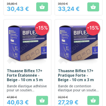
maintien efficace des
35,80 €
39,10 €
articulations


30,43 €
33,24 €
Prix
Prix
-15%
-15%
Thuasne Biflex 17+
Thuasne Biflex 17+
Forte Étalonnée -
Pratique Forte -
Beige - 10 cm x 5 m
Beige - 10 cm x 3 m
Bande élastique adhésive
Bande de contention
pour un soutien
élastique pour un soutien
musculaire et articulaire
ferme et une
47,80 €
32,10 €
efficace
compression contrôlée


40,63 €
27,29 €
Prix
Prix