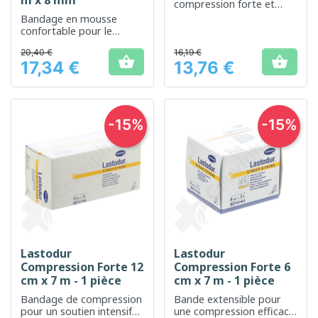
m x 8 mm
compression forte et
soutenue
Bandage en mousse
confortable pour le
soutien et la protection
20,40 €
16,19 €
des articulations et des


17,34 €
13,76 €
muscles
Prix
Prix
-15%
-15%
Lastodur
Lastodur
Compression Forte 12
Compression Forte 6
cm x 7 m - 1 pièce
cm x 7 m - 1 pièce
Bandage de compression
Bande extensible pour
pour un soutien intensif
une compression efficace