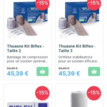
-15%
-15%
Thuasne Kit Biflex -
Thuasne Kit Biflex -
Taille 2
Taille 3
Bandage de compression
Orthèse stabilisatrice
pour un soutien optimal
pour un soutien efficace
et confortable
du genou
53,40 €
53,40 €


45,39 €
45,39 €
Prix
Prix
-15%
-15%