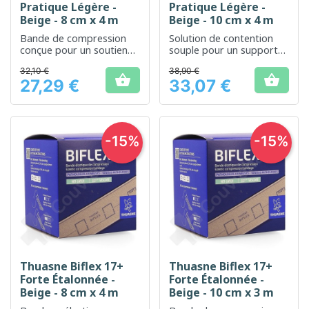
Pratique Légère -
Pratique Légère -
Beige - 8 cm x 4 m
Beige - 10 cm x 4 m
Bande de compression
Solution de contention
conçue pour un soutien
souple pour un support
efficace et confortable
efficace et confortable
32,10 €
38,90 €


27,29 €
33,07 €
Prix
Prix
-15%
-15%
Thuasne Biflex 17+
Thuasne Biflex 17+
Forte Étalonnée -
Forte Étalonnée -
Beige - 8 cm x 4 m
Beige - 10 cm x 3 m