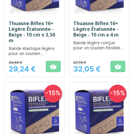
Thuasne Biflex 16+
Thuasne Biflex 16+
Légère Étalonnée -
Légère Étalonnée -
Beige - 10 cm x 3,50
Beige - 10 cm x 4 m
m
Bande légère conçue
pour un soutien flexible
Bande élastique légère
et confortable
pour un soutien
confortable et une
34,40 €
37,70 €
compression efficace


29,24 €
32,05 €
Prix
Prix
-15%
-15%