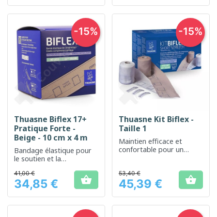
-15%
-15%
Thuasne Biflex 17+
Thuasne Kit Biflex -
Pratique Forte -
Taille 1
Beige - 10 cm x 4 m
Maintien efficace et
confortable pour un
Bandage élastique pour
soutien quotidien
le soutien et la
compression modérée
41,00 €
53,40 €


34,85 €
45,39 €
Prix
Prix