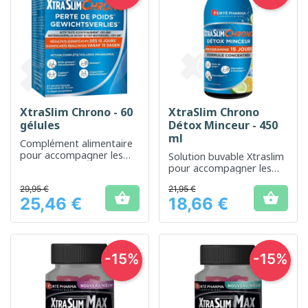
XtraSlim Chrono - 60
XtraSlim Chrono
gélules
Détox Minceur - 450
ml
Complément alimentaire
pour accompagner les
Solution buvable Xtraslim
régimes minceur et la
pour accompagner les
gestion du poids
programmes de
29,95 €
21,95 €
détoxification et de perte


25,46 €
18,66 €
de poids
Prix
Prix
-15%
-15%