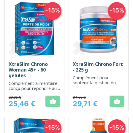
-15%
-15%
XtraSlim Chrono
XtraSlim Chrono Fort
Woman 45+ - 60
- 225 g
gélules
Complément pour
soutenir la gestion du
Complément alimentaire
poids dans un régime
conçu pour répondre aux
équilibré
besoins spécifiques des
29,95 €
34,95 €
femmes de plus de 45 ans


25,46 €
29,71 €
Prix
Prix
-15%
-15%