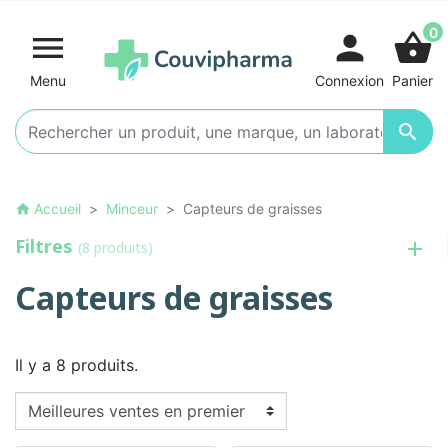
0

person
shopping_basket
Menu
Connexion
Panier

Accueil
Minceur
Capteurs de graisses
home
Filtres
(8 produits)
Capteurs de graisses
Il y a 8 produits.