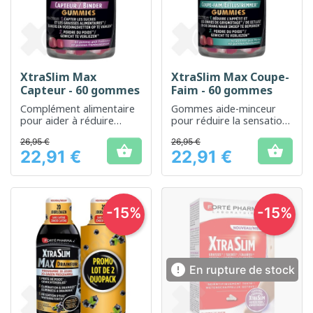
XtraSlim Max
XtraSlim Max Coupe-
Capteur - 60 gommes
Faim - 60 gommes
Complément alimentaire
Gommes aide-minceur
pour aider à réduire
pour réduire la sensation
l'absorption des graisses
de faim et soutenir le
26,95 €
26,95 €
et des sucres
contrôle du poids


22,91 €
22,91 €
Prix
Prix
-15%
-15%

En rupture de stock