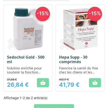
-15%
-15%
Sedochol Gold - 500
Hepa Supp - 30
ml
comprimés
Solution enrichie pour
Favorise la santé du foie
soutenir la fonction
chez les chiens et les
hépatique et métabolique
chats
31,58 €
49,17 €


26,84 €
41,79 €
Prix
Prix
Affichage 1-2 de 2 article(s)