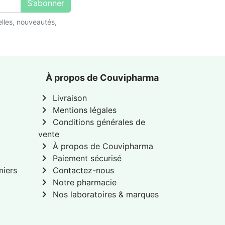
S’abonner
lles, nouveautés,
À propos de Couvipharma
chevron_right
Livraison
chevron_right
Mentions légales
chevron_right
Conditions générales de
vente
chevron_right
À propos de Couvipharma
chevron_right
Paiement sécurisé
chevron_right
miers
Contactez-nous
chevron_right
Notre pharmacie
chevron_right
Nos laboratoires & marques