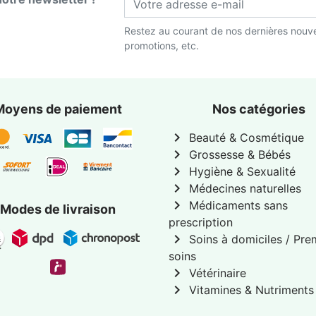
Restez au courant de nos dernières nouve
promotions, etc.
Moyens de paiement
Nos catégories
chevron_right
Beauté & Cosmétique
chevron_right
Grossesse & Bébés
chevron_right
Hygiène & Sexualité
chevron_right
Médecines naturelles
chevron_right
Médicaments sans
Modes de livraison
prescription
chevron_right
Soins à domiciles / Pre
soins
chevron_right
Vétérinaire
chevron_right
Vitamines & Nutriments