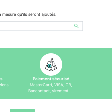
à mesure qu'ils seront ajoutés.

és
Paiement sécurisé
ciens
MasterCard, VISA, CB,
Bancontact, virement, ...