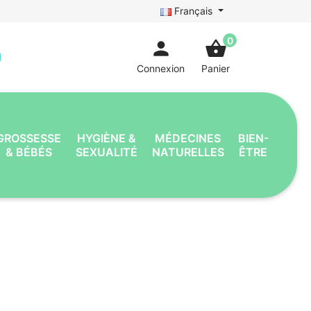
Français
0
person
shopping_basket
Connexion
Panier
GROSSESSE
HYGIÈNE &
MÉDECINES
BIEN-
& BÉBÉS
SEXUALITÉ
NATURELLES
ÊTRE