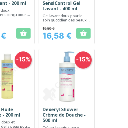
ant - 200 ml
SensiControl Gel
Lavant - 400 ml
t doux
ent conçu pour le
Gel lavant doux pour le
peaux tatouées
soin quotidien des peaux
sensibles et sèches
19,50 €


 €
16,58 €
Prix
-15%
-15%
 Huile
Dexeryl Shower
erçu rapide
Aperçu rapide

 - 200 ml
Crème de Douche -
500 ml
 doux et
n de la peau pour
Crème lavante douce