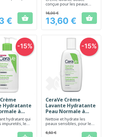
quotidien
conçue pour les peaux
sèches et sensibles
16,00 €


3 €
13,60 €
Prix
-15%
-15%
 Crème
CeraVe Crème
erçu rapide
Aperçu rapide

e Hydratante
Lavante Hydratante
ormale à
Peau Normale à
 236 ml
Sèche - 88 ml
ant hydratant qui
Nettoie et hydrate les
s impuretés, le
peaux sensibles, pour le
e et autres
visage et le corps
u visage et du
6,50 €