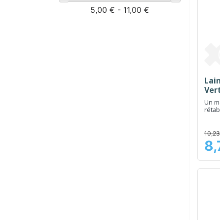
5,00 € - 11,00 €
Lain
Vert
Un ma
rétabl
peau,
la pur
10,23
8,
Prix