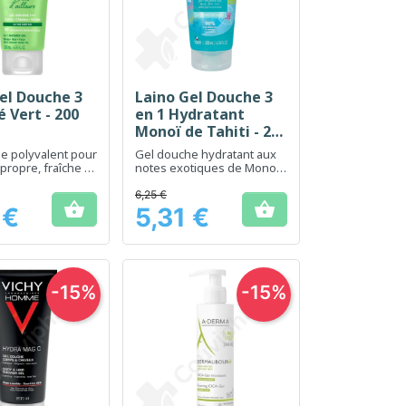
el Douche 3
Laino Gel Douche 3
erçu rapide
Aperçu rapide

é Vert - 200
en 1 Hydratant
Monoï de Tahiti - 200
ml
e polyvalent pour
Gel douche hydratant aux
propre, fraîche et
notes exotiques de Monoï
de Tahiti pour un soin
quotidien.
6,25 €


 €
5,31 €
Prix
-15%
-15%