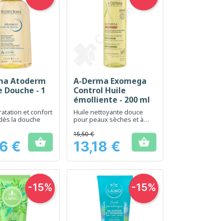
ma Atoderm
A-Derma Exomega
erçu rapide
Aperçu rapide

e Douche - 1
Control Huile
émolliente - 200 ml
atation et confort
Huile nettoyante douce
dès la douche
pour peaux sèches et à
tendance atopique
15,50 €


6 €
13,18 €
Prix
-15%
-15%