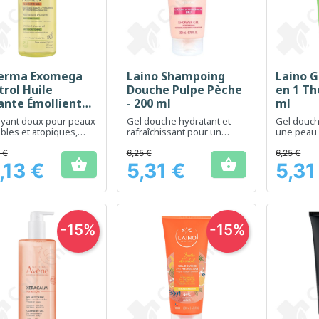
erma Exomega
Laino Shampoing
Laino G
Aperçu rapide
Aperçu rapide
Ap



trol Huile
Douche Pulpe Pèche
en 1 Th
ante Émolliente -
- 200 ml
ml
 ml
oyant doux pour peaux
Gel douche hydratant et
Gel douch
bles et atopiques,
rafraîchissant pour un
une peau 
te et apaise
usage quotidien
hydratée
 €
6,25 €
6,25 €


,13 €
5,31 €
5,31
Prix
Prix
-15%
-15%