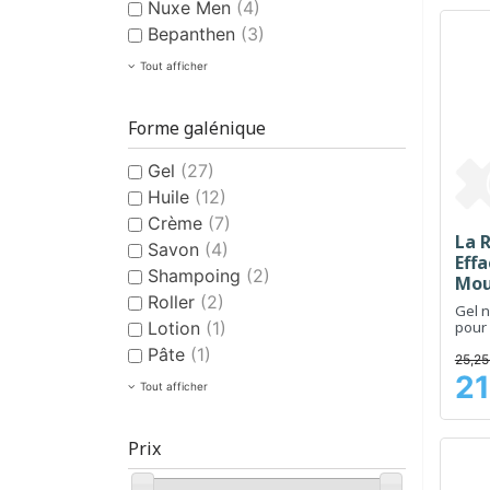
Nuxe Men
(4)
Bepanthen
(3)
Tout afficher
Forme galénique
Gel
(27)
Huile
(12)
Crème
(7)
La 
Savon
(4)
Effa
Shampoing
(2)
Mou
Roller
(2)
400
Gel n
Lotion
(1)
pour 
grass
Pâte
(1)
25,25
21
Prix
Tout afficher
Prix