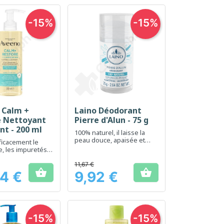
-15%
-15%
 Calm +
Laino Déodorant
erçu rapide
Aperçu rapide

e Nettoyant
Pierre d'Alun - 75 g
t - 200 ml
100% naturel, il laisse la
peau douce, apaisée et
ficacement le
fraîche toute la journée.
e, les impuretés
s de sébum
11,67 €


4 €
9,92 €
Prix
-15%
-15%