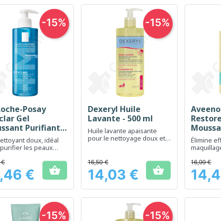
-15%
-15%
Roche-Posay
Dexeryl Huile
Aveeno
Aperçu rapide
Aperçu rapide
Ap



clar Gel
Lavante - 500 ml
Restor
ssant Purifiant -
Moussan
Huile lavante apaisante
 ml
pour le nettoyage doux et
ettoyant doux, idéal
Élimine ef
hydratant de la peau sèche
purifier les peaux
maquillag
es et sensibles.
et l'excè
 €
16,50 €
16,99 €


,46 €
14,03 €
14,4
Prix
Prix
-15%
-15%