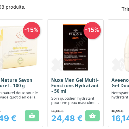
 58 produits.
Tri
-15%
-15%
 Nature Savon
Nuxe Men Gel Multi-
Aveeno 
Aperçu rapide
Aperçu rapide
Ap



rel - 100 g
Fonctions Hydratant
Gel Dou
- 50 ml
 naturel doux pour le
Nettoyant
yage quotidien de la
hydratant
Soin quotidien hydratant
apaiser l
pour une peau masculine
et sensib
revitalisée et apaisée
€
28,80 €
18,99 €


49 €
24,48 €
16,1
Prix
Prix