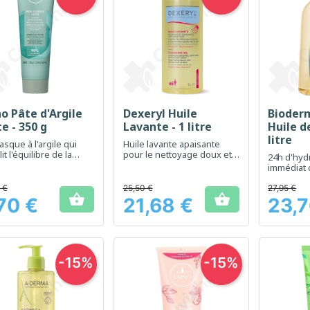
o Pâte d'Argile
Dexeryl Huile
Bioder
Aperçu rapide
Aperçu rapide
Ap



e - 350 g
Lavante - 1 litre
Huile d
litre
sque à l'argile qui
Huile lavante apaisante
it l'équilibre de la
pour le nettoyage doux et
24h d'hydr
 tout en contribuant à
hydratant de la peau sèche
immédiat 
ifier.
 €
25,50 €
27,95 €


70 €
21,68 €
23,7
Prix
Prix
-15%
-15%