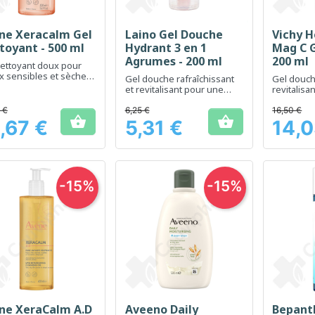
ne Xeracalm Gel
Laino Gel Douche
Vichy 
Aperçu rapide
Aperçu rapide
Ap



toyant - 500 ml
Hydrant 3 en 1
Mag C G
Agrumes - 200 ml
200 ml
ettoyant doux pour
 sensibles et sèches,
Gel douche rafraîchissant
Gel douch
dien familial
et revitalisant pour une
revitalis
utilisation quotidienne
 €
6,25 €
16,50 €


,67 €
5,31 €
14,0
Prix
Prix
-15%
-15%
ne XeraCalm A.D
Aveeno Daily
Bepant
Aperçu rapide
Aperçu rapide
Ap


