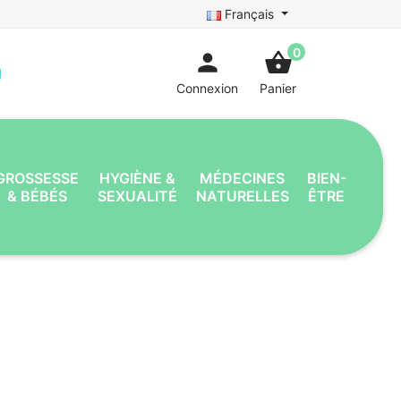
Français
0
person
shopping_basket
Connexion
Panier
GROSSESSE
HYGIÈNE &
MÉDECINES
BIEN-
& BÉBÉS
SEXUALITÉ
NATURELLES
ÊTRE