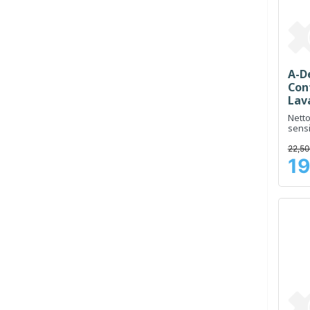
A-D
Con
Lav
500
Nett
sensi
hydra
22,50
19
Prix