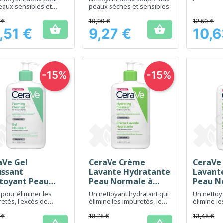
un usage 
eaux sensibles et
peaux sèches et sensibles
s, adapté à toute la
le
 €
10,90 €
12,50 €


,51 €
9,27 €
10,6
Prix
Prix
-15%
-15%
aVe Gel
CeraVe Crème
CeraVe
Aperçu rapide
Aperçu rapide
Ap



ssant
Lavante Hydratante
Lavant
toyant Peau
Peau Normale à
Peau N
male à Grasse -
Sèche - 473 ml
Sèche -
 pour éliminer les
Un nettoyant hydratant qui
Un nettoy
 ml
etés, l'excès de
élimine les impuretés, le
élimine le
 et le maquillage sur
maquillage et autres
maquillag
eaux sensibles
saletés du visage et du
saletés d
 €
18,75 €
13,45 €