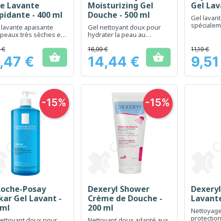
le Lavante
Moisturizing Gel
Gel Lav
pidante - 400 ml
Douche - 500 ml
Gel lavan
spécialem
 lavante apaisante
Gel nettoyant doux pour
soin des 
peaux très sèches et
hydrater la peau au
tes à l'eczéma
quotidien
 €
16,99 €
11,19 €


,47 €
14,44 €
9,51
Prix
Prix
-15%
-15%
Roche-Posay
Dexeryl Shower
Dexeryl
Aperçu rapide
Aperçu rapide
Ap



kar Gel Lavant -
Crème de Douche -
Lavante
 ml
200 ml
Nettoyage
protectio
ettoyant doux pour
Nettoyant doux adapté aux