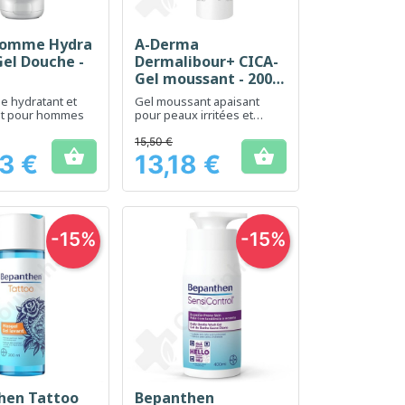
Homme Hydra
A-Derma
erçu rapide
Aperçu rapide

el Douche -
Dermalibour+ CICA-
Gel moussant - 200
ml
e hydratant et
Gel moussant apaisant
ant pour hommes
pour peaux irritées et
fragilisées
15,50 €


3 €
13,18 €
Prix
-15%
-15%
hen Tattoo
Bepanthen
erçu rapide
Aperçu rapide
