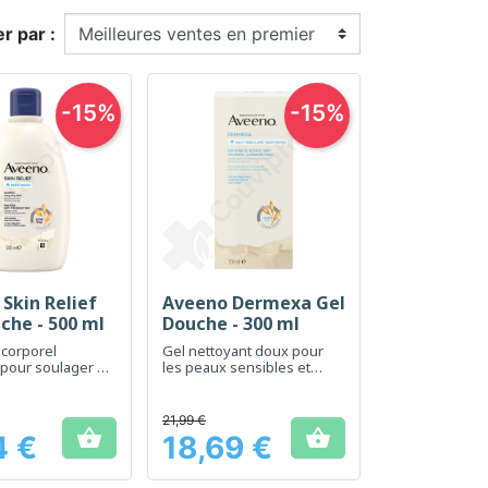
er par :
-15%
-15%
Skin Relief
Aveeno Dermexa Gel
erçu rapide
Aperçu rapide

che - 500 ml
Douche - 300 ml
 corporel
Gel nettoyant doux pour
 pour soulager et
les peaux sensibles et
es peaux sèches
sujettes à l'eczéma
les
21,99 €


4 €
18,69 €
Prix