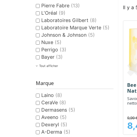
Pierre Fabre
(13)
Il y a
L'Oréal
(9)
Laboratoires Gilbert
(8)
Laboratoire Marque Verte
(5)
Johnson & Johnson
(5)
Nuxe
(5)
Perrigo
(3)
Bayer
(3)
Tout afficher
Marque
Bee
Natu
Laino
(8)
Savon
CeraVe
(8)
netto
peau
Dermasens
(5)
Aveeno
(5)
9,99 
8,
Dexeryl
(5)
Prix
A-Derma
(5)