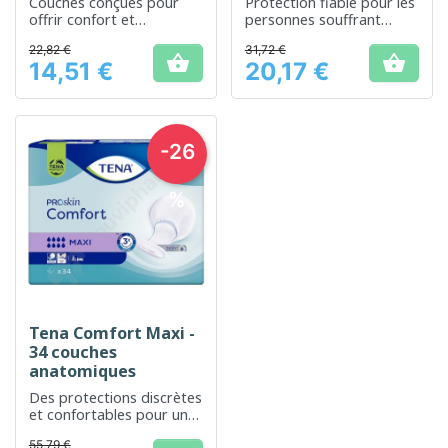
Couches conçues pour
Protection fiable pour les
offrir confort et
personnes souffrant
protection en cas
d'incontinence
22,82 €
31,72 €
d'incontinence


14,51 €
20,17 €
Prix
Prix
-26
%
Tena Comfort Maxi -
34 couches
anatomiques
Des protections discrètes
et confortables pour une
sécurité maximale contre
55,79 €