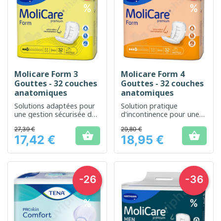
%
%
Molicare Form 3
Molicare Form 4
Gouttes - 32 couches
Gouttes - 32 couches
anatomiques
anatomiques
Solutions adaptées pour
Solution pratique
une gestion sécurisée de
d'incontinence pour une
l'incontinence modérée à
protection quotidienne et
27,39 €
29,80 €
sévère.
efficace


17,42 €
18,95 €
Prix
Prix
-26
-36
%
%