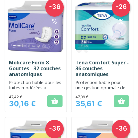
-36
-26
%
%
Molicare Form 8
Tena Comfort Super -
Gouttes - 32 couches
36 couches
anatomiques
anatomiques
Protection fiable pour les
Protection fiable pour
fuites modérées à
une gestion optimale de
sévères
l'incontinence
47,42 €
47,99 €


30,16 €
35,61 €
Prix
Prix
-36
-36