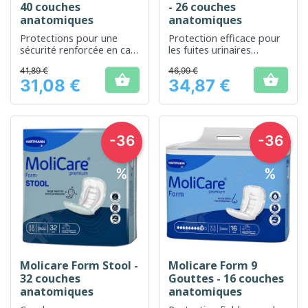
40 couches
- 26 couches
anatomiques
anatomiques
Protections pour une
Protection efficace pour
sécurité renforcée en cas
les fuites urinaires
d'incontinence modérée à
sévères, offrant sécurité
41,89 €
46,99 €
sévère
et confort.


31,08 €
34,87 €
Prix
Prix
-36
-36
%
%
Molicare Form Stool -
Molicare Form 9
32 couches
Gouttes - 16 couches
anatomiques
anatomiques