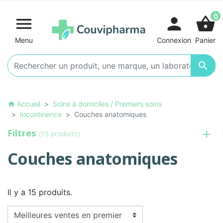
0

person
shopping_basket
Menu
Connexion
Panier

Accueil
Soins à domiciles / Premiers soins
home
Incontinence
Couches anatomiques
Filtres
(15 produits)
Couches anatomiques
Il y a 15 produits.