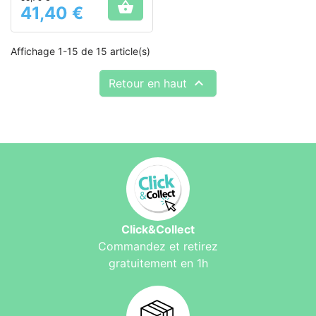
les fuites

41,40 €
Prix
Affichage 1-15 de 15 article(s)

Retour en haut
Click&Collect
Commandez et retirez
gratuitement en 1h