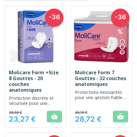
-36
-36
%
%
Molicare Form +Size
Molicare Form 7
8 Gouttes - 20
Gouttes - 32 couches
couches
anatomiques
anatomiques
Protections innovantes
pour une gestion fiable
Protection discrète et
de l'incontinence adulte.
sécurisée pour une
incontinence sévère
36,59 €
45,16 €


23,27 €
28,72 €
Prix
Prix