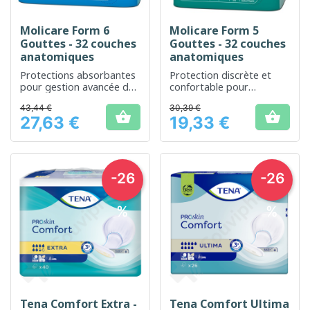
Molicare Form 6
Molicare Form 5
Gouttes - 32 couches
Gouttes - 32 couches
anatomiques
anatomiques
Protections absorbantes
Protection discrète et
pour gestion avancée de
confortable pour
l'incontinence
l'incontinence modérée à
43,44 €
30,39 €
sévère


27,63 €
19,33 €
Prix
Prix
-26
-26
%
%
Tena Comfort Extra -
Tena Comfort Ultima