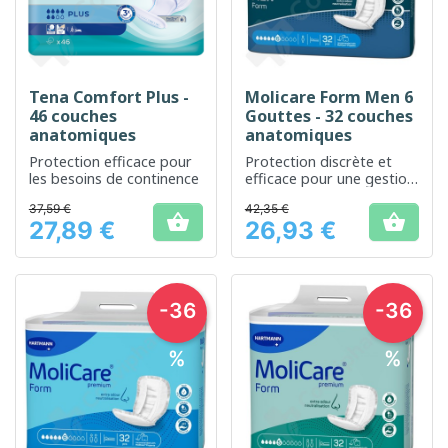
Tena Comfort Plus -
Molicare Form Men 6
46 couches
Gouttes - 32 couches
anatomiques
anatomiques
Protection efficace pour
Protection discrète et
les besoins de continence
efficace pour une gestion
quotidienne de
37,59 €
42,35 €
l'incontinence


27,89 €
26,93 €
Prix
Prix
-36
-36
%
%