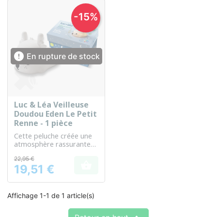
-15%

En rupture de stock
Luc & Léa Veilleuse
Doudou Eden Le Petit
Renne - 1 pièce
Cette peluche créée une
atmosphère rassurante
et aide bébé à s’endormir
22,95 €
paisiblement.

19,51 €
Prix
Affichage 1-1 de 1 article(s)