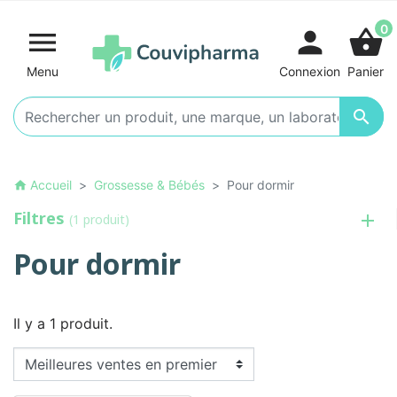
0

person
shopping_basket
Menu
Connexion
Panier

Accueil
Grossesse & Bébés
Pour dormir
home
Filtres
(1 produit)
Pour dormir
Il y a 1 produit.