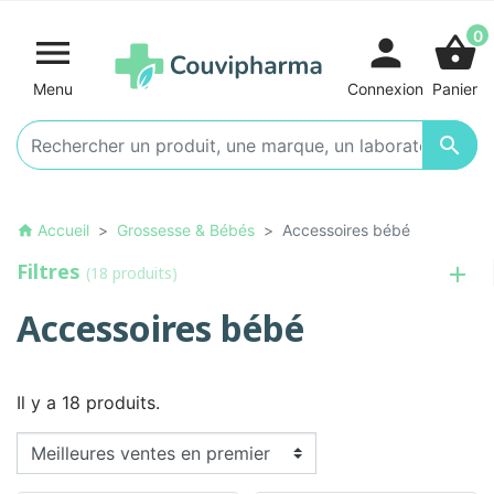
0

person
shopping_basket
Menu
Connexion
Panier

Accueil
Grossesse & Bébés
Accessoires bébé
home
Filtres
(18 produits)
Accessoires bébé
Il y a 18 produits.