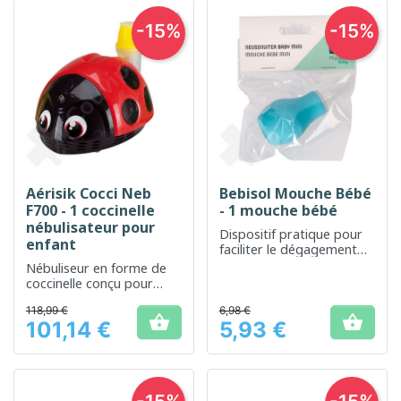
-15%
-15%
Aérisik Cocci Neb
Bebisol Mouche Bébé
F700 - 1 coccinelle
- 1 mouche bébé
nébulisateur pour
Dispositif pratique pour
enfant
faciliter le dégagement
nasal des nourrissons
Nébuliseur en forme de
coccinelle conçu pour
rendre les traitements
118,99 €
6,98 €
respiratoires des enfants


101,14 €
5,93 €
plus agréables
Prix
Prix