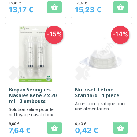
15,49 €
17,92 €
améliorée


13,17 €
15,23 €
Prix
Prix
-15%
-14%
Biopax Seringues
Nutriset Tétine
Nasales Bébé 2 x 20
Standard - 1 pièce
ml - 2 embouts
Accessoire pratique pour
une alimentation
Solution saline pour le
confortable du nourrisson
nettoyage nasal doux
chez les bébés de plus de
8,99 €
0,49 €
4 mois


7,64 €
0,42 €
Prix
Prix