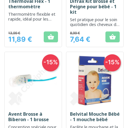
Thermoval Flex - 1
Difrax Kit Brosse et
thermomètre
Peigne pour bébé - 1
kit
Thermomètre flexible et
rapide, idéal pour les
Set pratique pour le soin
enfants
quotidien des cheveux de
bébé
13,99 €
8,99 €


11,89 €
7,64 €
Prix
Prix
-15%
-15%
Avent Brosse à
Belvital Mouche Bébé
Biberon - 1 brosse
- 1 mouche bébé
Conception spéciale pour
Facilite le mouchage et la