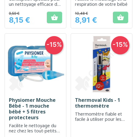
un nettoyage efficace des
respiration de votre bébé
biberons
9,59 €
10,48 €


8,15 €
8,91 €
Prix
Prix
-15%
-15%
Physiomer Mouche
Thermoval Kids - 1
Bébé - 1 mouche
thermomètre
bébé + 5 filtres
Thermomètre fiable et
protecteurs
facile à utiliser pour les
enfants
Facilite le nettoyage du
nez chez les tout-petits
pour une respiration