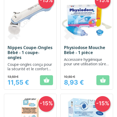
-15%
-15%
Nippes Coupe-Ongles
Physiodose Mouche
Bébé - 1 coupe-
Bébé - 1 pièce
ongles
Accessoire hygiénique
pour une utilisation sûre
Coupe-ongles conçu pour
et efficace du mouche-
la sécurité et le confort
bébé
des bébés
13,59 €
10,50 €


11,55 €
8,93 €
Prix
Prix
-15%
-15%