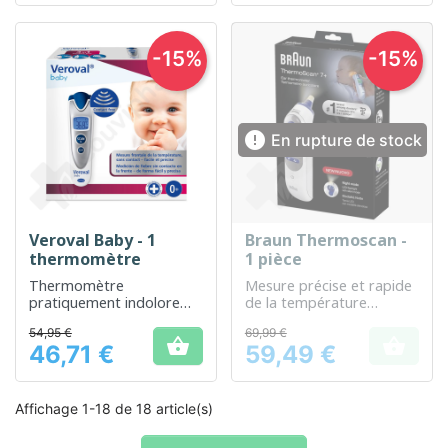
-15%
-15%

En rupture de stock
Veroval Baby - 1
Braun Thermoscan -
thermomètre
1 pièce
Thermomètre
Mesure précise et rapide
pratiquement indolore
de la température
idéal pour mesurer la
corporelle
54,95 €
69,99 €
température des bébés


46,71 €
59,49 €
Prix
Prix
Affichage 1-18 de 18 article(s)