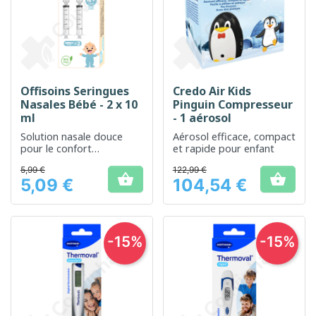
Offisoins Seringues
Credo Air Kids
Nasales Bébé - 2 x 10
Pinguin Compresseur
ml
- 1 aérosol
Solution nasale douce
Aérosol efficace, compact
pour le confort
et rapide pour enfant
respiratoire des bébés
5,99 €
122,99 €


5,09 €
104,54 €
Prix
Prix
-15%
-15%