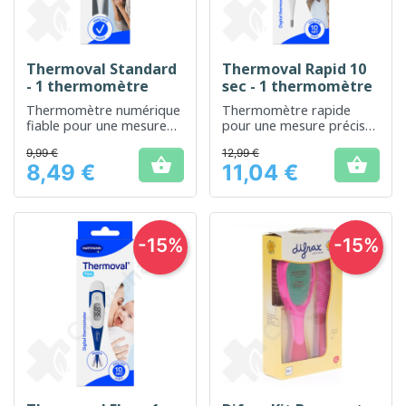
Thermoval Standard
Thermoval Rapid 10
- 1 thermomètre
sec - 1 thermomètre
Thermomètre numérique
Thermomètre rapide
fiable pour une mesure
pour une mesure précise
précise de la température
de la température en
9,99 €
12,99 €
corporelle
seulement 10 secondes


8,49 €
11,04 €
Prix
Prix
-15%
-15%