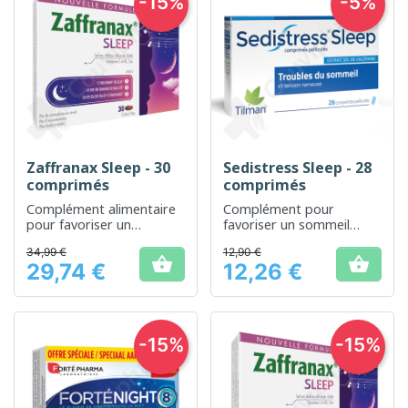
-15%
-5%
Zaffranax Sleep - 30
Sedistress Sleep - 28
comprimés
comprimés
Complément alimentaire
Complément pour
pour favoriser un
favoriser un sommeil
sommeil réparateur et
naturel et réparateur
34,99 €
12,90 €
naturel


29,74 €
12,26 €
Prix
Prix
-15%
-15%