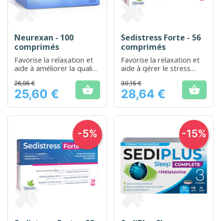
Neurexan - 100
Sedistress Forte - 56
comprimés
comprimés
Favorise la relaxation et
Favorise la relaxation et
aide à améliorer la qualité
aide à gérer le stress
du sommeil
quotidien
26,95 €
30,15 €


25,60 €
28,64 €
Prix
Prix
-5%
-15%