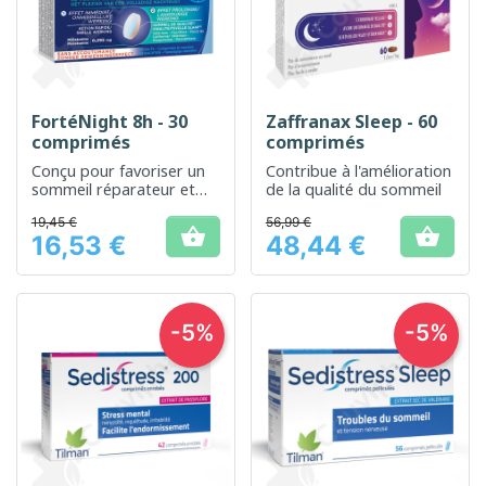
FortéNight 8h - 30
Zaffranax Sleep - 60
comprimés
comprimés
Conçu pour favoriser un
Contribue à l'amélioration
sommeil réparateur et
de la qualité du sommeil
prolongé
19,45 €
56,99 €


16,53 €
48,44 €
Prix
Prix
-5%
-5%