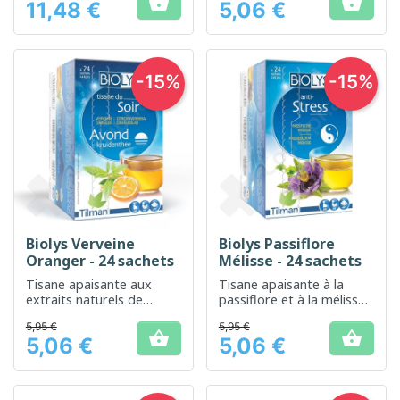


11,48 €
5,06 €
Prix
Prix
-15%
-15%
Biolys Verveine
Biolys Passiflore
Oranger - 24 sachets
Mélisse - 24 sachets
Tisane apaisante aux
Tisane apaisante à la
extraits naturels de
passiflore et à la mélisse
verveine et d'oranger
pour favoriser la
5,95 €
5,95 €
pour une relaxation
relaxation et le bien-être


5,06 €
5,06 €
optimale.
Prix
Prix