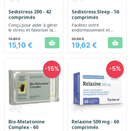
Sedistress 200 - 42
Sedistress Sleep - 56
comprimés
comprimés
Conçu pour aider à gérer
Facilitez votre
le stress et favoriser la
endormissement et
relaxation
améliorez la qualité de
15,89 €
20,65 €
votre sommeil


15,10 €
19,62 €
Prix
Prix
-15%
-5%
Bio-Melatonine
Relaxine 500 mg - 60
Complex - 60
comprimés