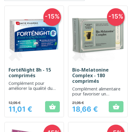
-15%
-15%
FortéNight 8h - 15
Bio-Melatonine
comprimés
Complex - 180
comprimés
Complément pour
améliorer la qualité du
Complément alimentaire
sommeil et prolonger sa
pour favoriser un
durée
sommeil naturel et
12,95 €
21,95 €
réparateur


11,01 €
18,66 €
Prix
Prix