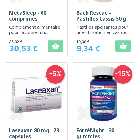
MetaSleep - 60
Bach Rescue -
comprimés
Pastilles Cassis 50 g
Complément alimentaire
Pastilles apaisantes pour
pour favoriser un
une utilisation en cas de
sommeil naturel et
stress passager
35,92 €
10,99 €
réparateur


30,53 €
9,34 €
Prix
Prix
-5%
-15%
Laseaxan 80 mg - 28
FortéNight - 30
capsules
gummies