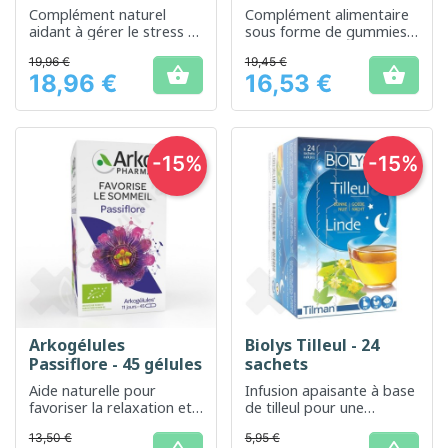
Complément naturel
Complément alimentaire
aidant à gérer le stress et
sous forme de gummies
l'anxiété légère
pour soutenir le bien-être
19,96 €
19,45 €
général.


18,96 €
16,53 €
Prix
Prix
-15%
-15%
Arkogélules
Biolys Tilleul - 24
Passiflore - 45 gélules
sachets
Aide naturelle pour
Infusion apaisante à base
favoriser la relaxation et
de tilleul pour une
améliorer la qualité du
relaxation optimale
13,50 €
5,95 €
sommeil