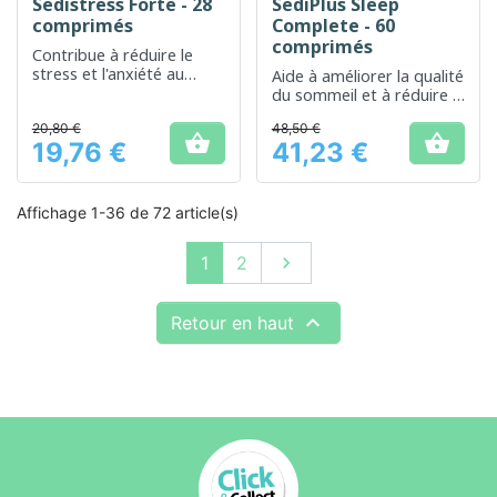
Sedistress Forte - 28
SediPlus Sleep
comprimés
Complete - 60
comprimés
Contribue à réduire le
stress et l'anxiété au
Aide à améliorer la qualité
quotidien
du sommeil et à réduire le
stress
20,80 €
48,50 €


19,76 €
41,23 €
Prix
Prix
Affichage 1-36 de 72 article(s)
Suivant
1
2


Retour en haut