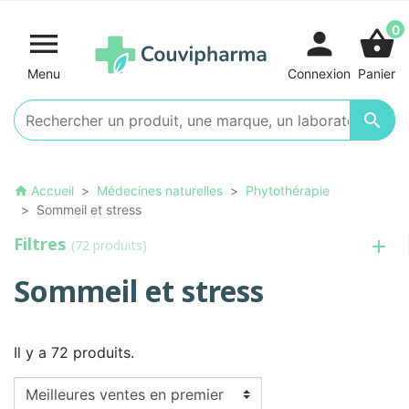
0

person
shopping_basket
Menu
Connexion
Panier

Accueil
Médecines naturelles
Phytothérapie
home
Sommeil et stress
Filtres
(72 produits)
Sommeil et stress
Il y a 72 produits.