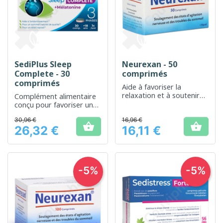
SediPlus Sleep
Neurexan - 50
Complete - 30
comprimés
comprimés
Aide à favoriser la
relaxation et à soutenir
Complément alimentaire
un sommeil naturel
conçu pour favoriser un
sommeil sain et
30,96 €
16,96 €
réparateur


26,32 €
16,11 €
Prix
Prix
-5%
-5%