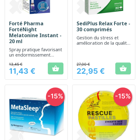
Forté Pharma
SediPlus Relax Forte -
FortéNight
30 comprimés
Melatonine Instant -
Gestion du stress et
20 ml
amélioration de la qualité
du sommeil avec des
Spray pratique favorisant
ingrédients naturels
un endormissement
rapide et un sommeil
13,45 €
27,00 €
réparateur


11,43 €
22,95 €
Prix
Prix
-15%
-15%