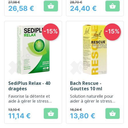
27,98 €
28,70 €


26,58 €
24,40 €
Prix
Prix
-15%
-15%
SediPlus Relax - 40
Bach Rescue -
dragées
Gouttes 10 ml
Favorise la détente et
Solution naturelle pour
aide à gérer le stress
aider à gérer le stress
quotidien
quotidien
13,10 €
16,24 €


11,14 €
13,80 €
Prix
Prix