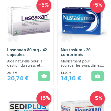
-5%
-5%
Laseaxan 80 mg - 42
Nustasium - 20
capsules
comprimés
Aide naturelle pour la
Médicament pour
gestion du stress et
soulager les symptômes
l'amélioration du sommeil
du rhume et les
28,15 €
14,90 €
congestions nasales


26,74 €
14,16 €
Prix
Prix
-15%
-5%