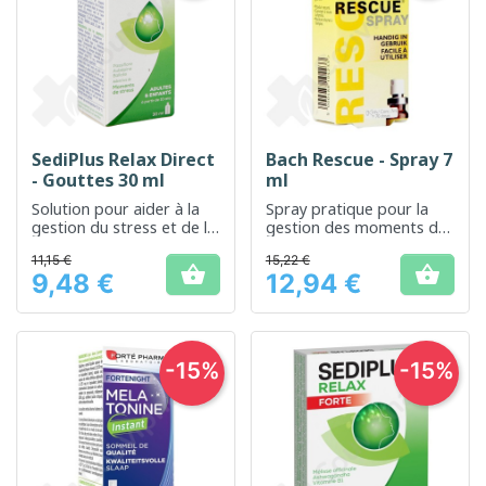
SediPlus Relax Direct
Bach Rescue - Spray 7
- Gouttes 30 ml
ml
Solution pour aider à la
Spray pratique pour la
gestion du stress et de la
gestion des moments de
tension nerveuse
stress
11,15 €
15,22 €


9,48 €
12,94 €
Prix
Prix
-15%
-15%