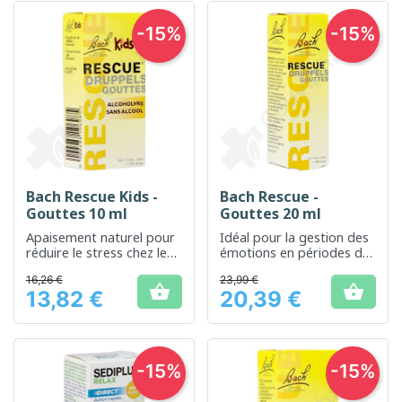
-15%
-15%
Bach Rescue Kids -
Bach Rescue -
Gouttes 10 ml
Gouttes 20 ml
Apaisement naturel pour
Idéal pour la gestion des
réduire le stress chez les
émotions en périodes de
jeunes enfants
stress
16,26 €
23,99 €


13,82 €
20,39 €
Prix
Prix
-15%
-15%