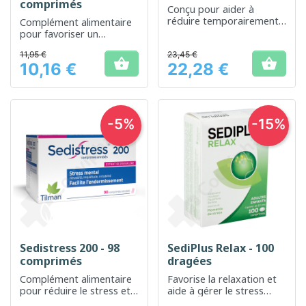
comprimés
Conçu pour aider à
réduire temporairement
Complément alimentaire
le stress et améliorer
pour favoriser un
l'état d'esprit général
sommeil réparateur
11,95 €
23,45 €


10,16 €
22,28 €
Prix
Prix
-5%
-15%
Sedistress 200 - 98
SediPlus Relax - 100
comprimés
dragées
Complément alimentaire
Favorise la relaxation et
pour réduire le stress et
aide à gérer le stress
favoriser la relaxation
quotidien