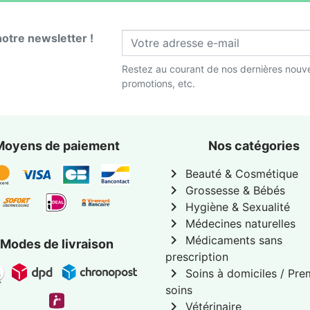
notre newsletter !
Restez au courant de nos dernières nouve
promotions, etc.
Moyens de paiement
Nos catégories
chevron_right
Beauté & Cosmétique
chevron_right
Grossesse & Bébés
chevron_right
Hygiène & Sexualité
chevron_right
Médecines naturelles
chevron_right
Médicaments sans
Modes de livraison
prescription
chevron_right
Soins à domiciles / Pre
soins
chevron_right
Vétérinaire