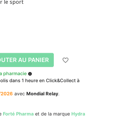
r le sport
UTER AU PANIER
favorite_border
la pharmacie
info
lis dans 1 heure en Click&Collect à
/2026
avec
Mondial Relay
.
re
Forté Pharma
et de la marque
Hydra