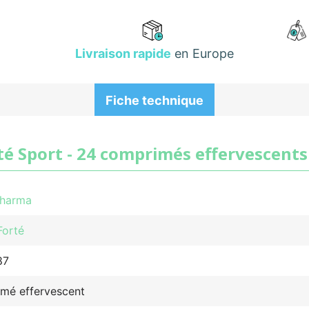
Livraison rapide
en Europe
Fiche technique
té Sport - 24 comprimés effervescents
Pharma
Forté
87
mé effervescent