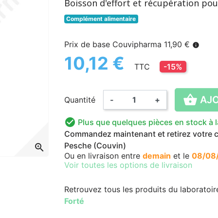
Boisson d'effort et récupération pou
Complément alimentaire
Prix de base Couvipharma 11,90 €
info
10,12 €
TTC
-15%

AJO
Quantité
-
+

Plus que quelques pièces en stock à 
Commandez maintenant et retirez votre co
Pesche (Couvin)
zoom_in
Ou en livraison
entre
demain
et le
08/08
Voir toutes les options de livraison
Retrouvez tous les produits du laboratoi
Forté