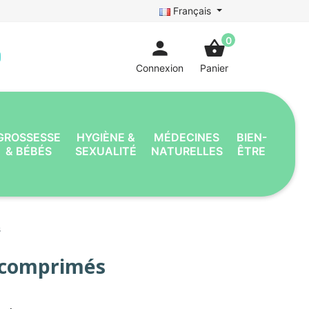
Français
0
person
shopping_basket
Connexion
Panier
GROSSESSE
HYGIÈNE &
MÉDECINES
BIEN-
& BÉBÉS
SEXUALITÉ
NATURELLES
ÊTRE
s
4 comprimés