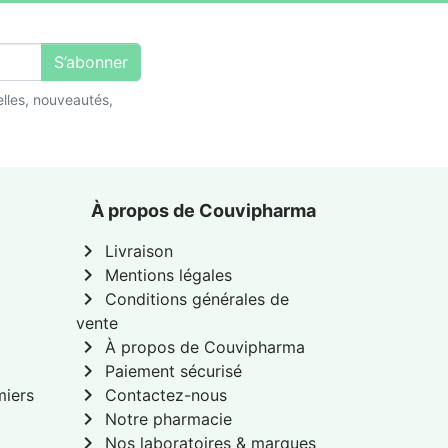
S’abonner
lles, nouveautés,
À propos de Couvipharma
chevron_right
Livraison
chevron_right
Mentions légales
chevron_right
Conditions générales de
vente
chevron_right
À propos de Couvipharma
chevron_right
Paiement sécurisé
chevron_right
miers
Contactez-nous
chevron_right
Notre pharmacie
chevron_right
Nos laboratoires & marques