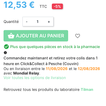
12,53 €
TTC
-5%
Quantité
-
+

AJOUTER AU PANIER
favorite_border

Plus que quelques pièces en stock à la pharmacie
info
Commandez maintenant et retirez votre colis dans 1
heure en Click&Collect à Pesche (Couvin)
Ou en livraison
entre le
11/08/2026
et le
12/08/2026
avec
Mondial Relay
.
Voir toutes les options de livraison
Retrouvez tous les produits du laboratoire
Tilman