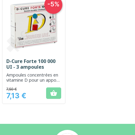
-5%
D-Cure Forte 100 000
UI - 3 ampoules
Ampoules concentrées en
vitamine D pour un apport
élevé en cas de déficit
7,50 €
marqué

7,13 €
Prix