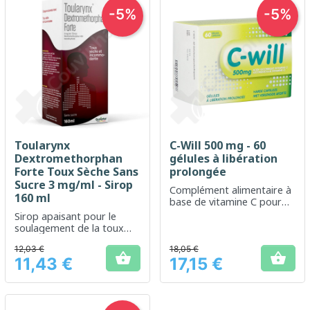
-5%
-5%
Toularynx
C-Will 500 mg - 60
Dextromethorphan
gélules à libération
Forte Toux Sèche Sans
prolongée
Sucre 3 mg/ml - Sirop
Complément alimentaire à
160 ml
base de vitamine C pour
renforcer l'immunité et
Sirop apaisant pour le
réduire la fatigue
soulagement de la toux
sèche
12,03 €
18,05 €


11,43 €
17,15 €
Prix
Prix