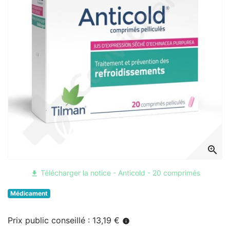
zoom_in
Télécharger la notice - Anticold - 20 comprimés
file_download
Médicament
Prix public conseillé : 13,19 €
info