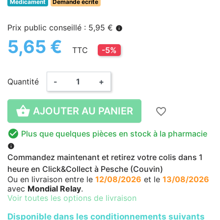
Médicament
Demande écrite
Prix public conseillé : 5,95 €
info
5,65 €
TTC
-5%
Quantité
-
+

AJOUTER AU PANIER
favorite_border

Plus que quelques pièces en stock à la pharmacie
info
Commandez maintenant et retirez votre colis dans 1
heure en Click&Collect à Pesche (Couvin)
Ou en livraison
entre le
12/08/2026
et le
13/08/2026
avec
Mondial Relay
.
Voir toutes les options de livraison
Disponible dans les conditionnements suivants