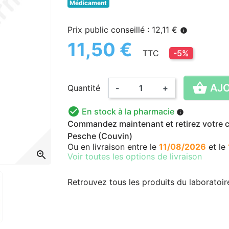
Médicament
Prix public conseillé : 12,11 €
info
11,50 €
TTC
-5%

AJO
Quantité
-
+

En stock à la pharmacie
info
Commandez maintenant et retirez votre co
Pesche (Couvin)
Ou en livraison
entre le
11/08/2026
et le
zoom_in
Voir toutes les options de livraison
Retrouvez tous les produits du laboratoi