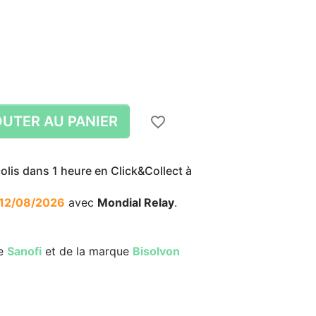
UTER AU PANIER
favorite_border
lis dans 1 heure en Click&Collect à
12/08/2026
avec
Mondial Relay
.
zoom_in
zoom_in
re
Sanofi
et de la marque
Bisolvon