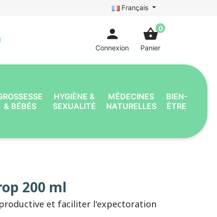
Français
0
person
shopping_basket
Connexion
Panier
GROSSESSE
HYGIÈNE &
MÉDECINES
BIEN-
& BÉBÉS
SEXUALITÉ
NATURELLES
ÊTRE
rop 200 ml
productive et faciliter l'expectoration