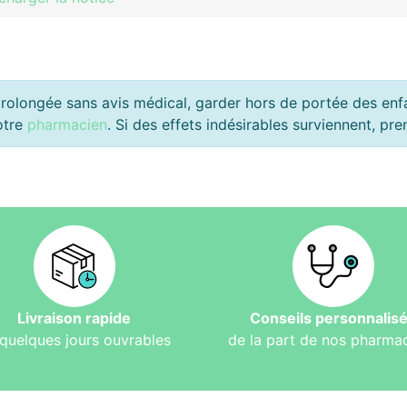
rolongée sans avis médical, garder hors de portée des enfan
otre
pharmacien
. Si des effets indésirables surviennent, p
Livraison rapide
Conseils personnalis
quelques jours ouvrables
de la part de nos pharma