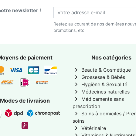
notre newsletter !
Restez au courant de nos dernières nouve
promotions, etc.
Moyens de paiement
Nos catégories
chevron_right
Beauté & Cosmétique
chevron_right
Grossesse & Bébés
chevron_right
Hygiène & Sexualité
chevron_right
Médecines naturelles
chevron_right
Médicaments sans
Modes de livraison
prescription
chevron_right
Soins à domiciles / Pre
soins
chevron_right
Vétérinaire
chevron_right
Vitamines & Nutriments