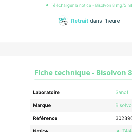
Télécharger la notice - Bisolvon 8 mg/5 ml
file_download
Retrait
dans l'heure
Fiche technique - Bisolvon 8
Laboratoire
Sanofi
Marque
Bisolvo
Référence
30289
Notice
Télé
file_download