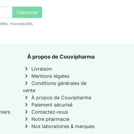
S’abonner
lles, nouveautés,
À propos de Couvipharma
chevron_right
Livraison
chevron_right
Mentions légales
chevron_right
Conditions générales de
vente
chevron_right
À propos de Couvipharma
chevron_right
Paiement sécurisé
chevron_right
miers
Contactez-nous
chevron_right
Notre pharmacie
chevron_right
Nos laboratoires & marques