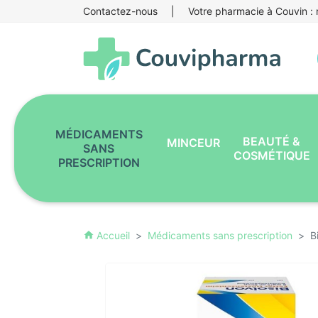
Contactez-nous
|
Votre pharmacie à Couvin : r
MÉDICAMENTS
BEAUTÉ &
MINCEUR
SANS
COSMÉTIQUE
PRESCRIPTION
Accueil
Médicaments sans prescription
B
home