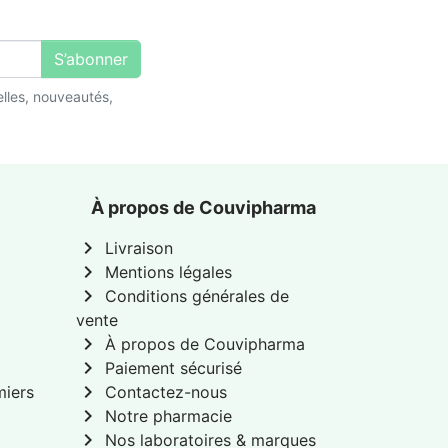
S’abonner
lles, nouveautés,
À propos de Couvipharma
chevron_right
Livraison
chevron_right
Mentions légales
chevron_right
Conditions générales de
vente
chevron_right
À propos de Couvipharma
chevron_right
Paiement sécurisé
chevron_right
miers
Contactez-nous
chevron_right
Notre pharmacie
chevron_right
Nos laboratoires & marques