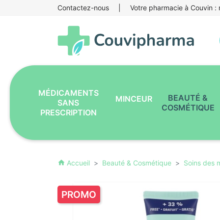
Contactez-nous
|
Votre pharmacie à Couvin : r
MÉDICAMENTS
BEAUTÉ &
MINCEUR
SANS
COSMÉTIQUE
PRESCRIPTION
Accueil
Beauté & Cosmétique
Soins des 
home
PROMO