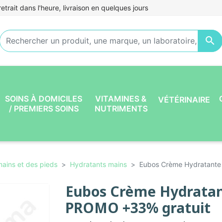
etrait dans l'heure, livraison en quelques jours

SOINS À DOMICILES
VITAMINES &
VÉTÉRINAIRE
/ PREMIERS SOINS
NUTRIMENTS
mains et des pieds
Hydratants mains
Eubos Crème Hydratante 
Eubos Crème Hydratant
PROMO +33% gratuit