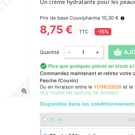
Un crème hydratante pour les peaux
Prix de base Couvipharma 10,30 €
info
8,75 €
TTC
-15%

AJO
Quantité
-
+

Plus que quelques pièces en stock à 
Commandez maintenant et retirez votre co
Pesche (Couvin)
Ou en livraison
entre le
11/08/2026
et le
zoom_in
Voir toutes les options de livraison
Disponible dans les conditionnement
25 ml
4,1