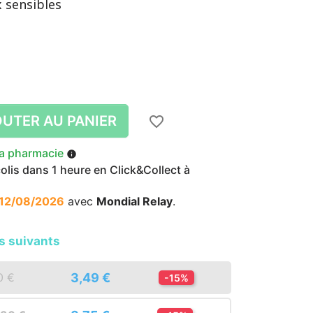
 sensibles
UTER AU PANIER
favorite_border
la pharmacie
info
lis dans 1 heure en Click&Collect à
12/08/2026
avec
Mondial Relay
.
s suivants
3,49 €
0 €
-15%