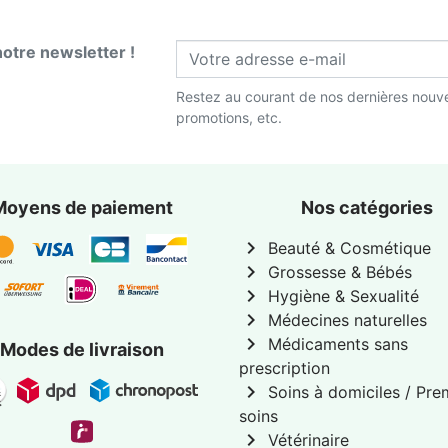
notre newsletter !
Restez au courant de nos dernières nouve
promotions, etc.
Moyens de paiement
Nos catégories
chevron_right
Beauté & Cosmétique
chevron_right
Grossesse & Bébés
chevron_right
Hygiène & Sexualité
chevron_right
Médecines naturelles
chevron_right
Médicaments sans
Modes de livraison
prescription
chevron_right
Soins à domiciles / Pre
soins
chevron_right
Vétérinaire