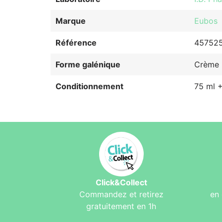
Marque
Eubos
Référence
45752
Forme galénique
Crème
Conditionnement
75 ml +
Click&Collect
Commandez et retirez
en 
gratuitement en 1h