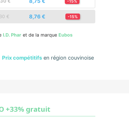
8,75 €
,30 €
-15%
8,76 €
,30 €
-15%
re
I.D. Phar
et de la marque
Eubos
Prix compétitifs
en région couvinoise
O +33% gratuit