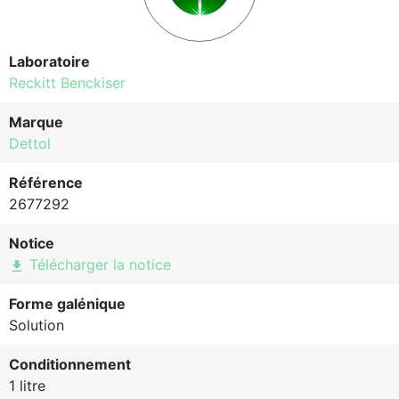
Laboratoire
Reckitt Benckiser
Marque
Dettol
Référence
2677292
Notice
Télécharger la notice
file_download
Forme galénique
Solution
Conditionnement
1 litre