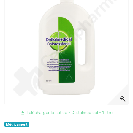
zoom_in
Télécharger la notice - Dettolmedical - 1 litre
file_download
Médicament