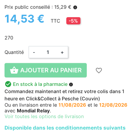
Prix public conseillé : 15,29 €
info
14,53 €
TTC
-5%
270
Quantité
-
+

AJOUTER AU PANIER
favorite_border

En stock à la pharmacie
info
Commandez maintenant et retirez votre colis dans 1
heure en Click&Collect à Pesche (Couvin)
Ou en livraison
entre le
11/08/2026
et le
12/08/2026
avec
Mondial Relay
.
Voir toutes les options de livraison
Disponible dans les conditionnements suivants