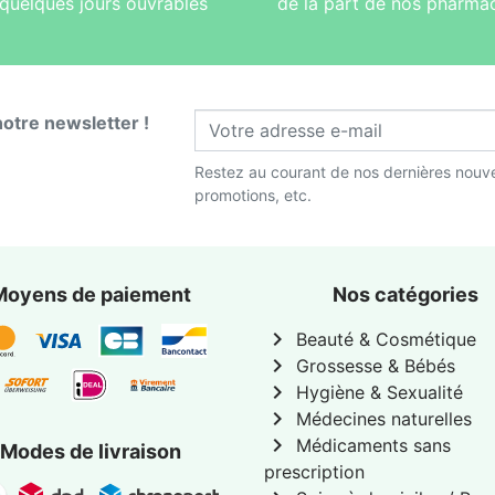
quelques jours ouvrables
de la part de nos pharma
notre newsletter !
Restez au courant de nos dernières nouve
promotions, etc.
Moyens de paiement
Nos catégories
chevron_right
Beauté & Cosmétique
chevron_right
Grossesse & Bébés
chevron_right
Hygiène & Sexualité
chevron_right
Médecines naturelles
chevron_right
Médicaments sans
Modes de livraison
prescription