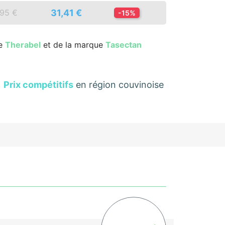
31,41 €
,95 €
-15%
re
Therabel
et de la marque
Tasectan
Prix compétitifs
en région couvinoise