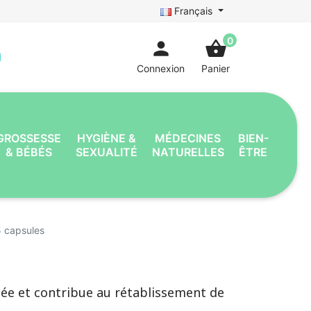
Français
0
person
shopping_basket
Connexion
Panier
GROSSESSE
HYGIÈNE &
MÉDECINES
BIEN-
& BÉBÉS
SEXUALITÉ
NATURELLES
ÊTRE
5 capsules
hée et contribue au rétablissement de