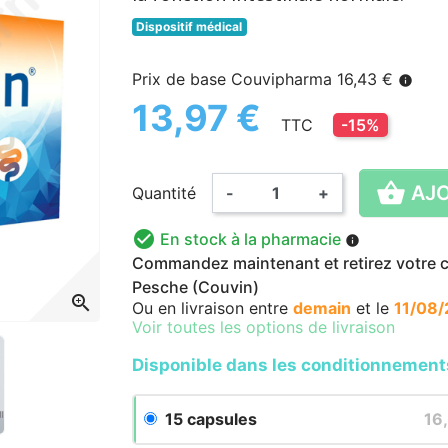
Dispositif médical
Prix de base Couvipharma 16,43 €
info
13,97 €
TTC
-15%

AJO
Quantité
-
+

En stock à la pharmacie
info
Commandez maintenant et retirez votre co
Pesche (Couvin)
zoom_in
Ou en livraison
entre
demain
et le
11/08
Voir toutes les options de livraison
Disponible dans les conditionnement
15 capsules
16