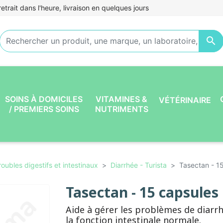
etrait dans l'heure, livraison en quelques jours

SOINS À DOMICILES
VITAMINES &
VÉTÉRINAIRE
/ PREMIERS SOINS
NUTRIMENTS
roubles digestifs et intestinaux
Diarrhée - Turista
Tasectan - 1
Tasectan - 15 capsules
Aide à gérer les problèmes de diarr
la fonction intestinale normale.