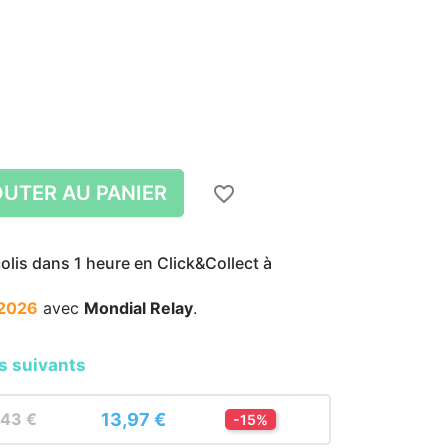
UTER AU PANIER
favorite_border
lis dans 1 heure en Click&Collect à
zoom_in
zoom_in
/2026
avec
Mondial Relay
.
s suivants
13,97 €
,43 €
-15%