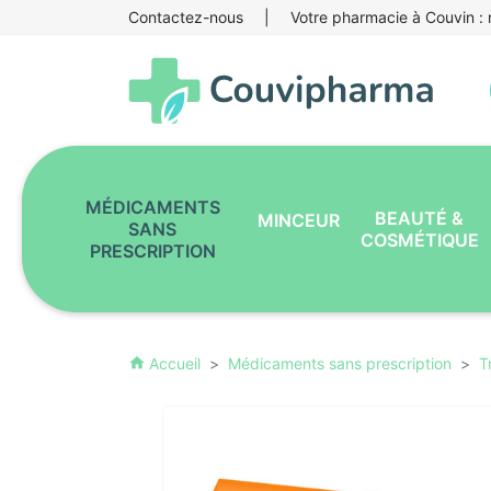
Contactez-nous
|
Votre pharmacie à Couvin : r
MÉDICAMENTS
BEAUTÉ &
MINCEUR
SANS
COSMÉTIQUE
PRESCRIPTION
Accueil
Médicaments sans prescription
T
home