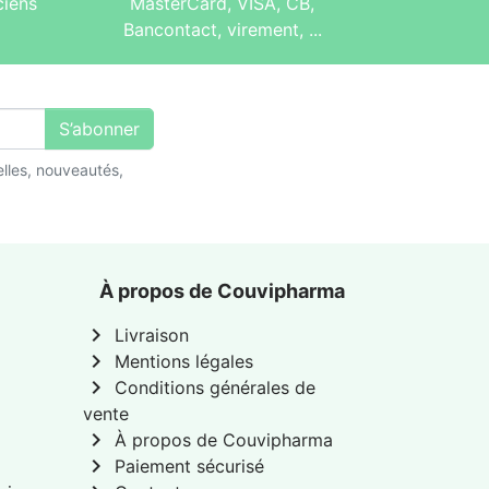
ciens
MasterCard, VISA, CB,
Bancontact, virement, ...
S’abonner
lles, nouveautés,
À propos de Couvipharma
chevron_right
Livraison
chevron_right
Mentions légales
chevron_right
Conditions générales de
vente
chevron_right
À propos de Couvipharma
chevron_right
Paiement sécurisé