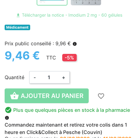
Télécharger la notice - Imodium 2 mg - 60 gélules
file_download
Médicament
Prix public conseillé : 9,96 €
info
9,46 €
TTC
-5%
Quantité
-
+

AJOUTER AU PANIER
favorite_border

Plus que quelques pièces en stock à la pharmacie
info
Commandez maintenant et retirez votre colis dans 1
heure en Click&Collect à Pesche (Couvin)