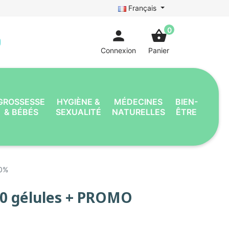
Français
0
person
shopping_basket
Connexion
Panier
GROSSESSE
HYGIÈNE &
MÉDECINES
BIEN-
& BÉBÉS
SEXUALITÉ
NATURELLES
ÊTRE
50%
30 gélules + PROMO