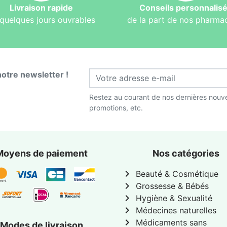
Livraison rapide
Conseils personnalis
quelques jours ouvrables
de la part de nos pharma
notre newsletter !
Restez au courant de nos dernières nouve
promotions, etc.
Moyens de paiement
Nos catégories
chevron_right
Beauté & Cosmétique
chevron_right
Grossesse & Bébés
chevron_right
Hygiène & Sexualité
chevron_right
Médecines naturelles
chevron_right
Médicaments sans
Modes de livraison