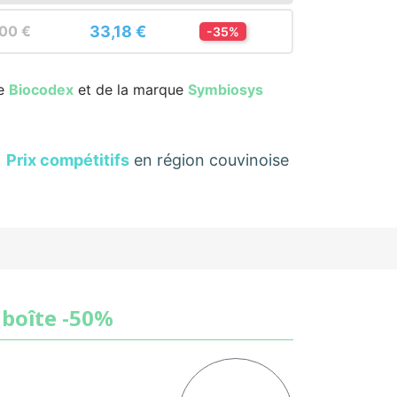
33,18 €
,00 €
-35%
re
Biocodex
et de la marque
Symbiosys
Prix compétitifs
en région couvinoise
boîte -50%