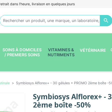
etrait dans l'heure, livraison en quelques jours

SOINS À DOMICILES
VITAMINES &
VÉTÉRINAIRE
/ PREMIERS SOINS
NUTRIMENTS
stinale
Symbiosys Alflorex+ - 30 gélules + PROMO 2ème boîte -
Symbiosys Alflorex+ - 
2ème boîte -50%