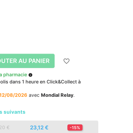
UTER AU PANIER
favorite_border
la pharmacie
info
lis dans 1 heure en Click&Collect à
12/08/2026
avec
Mondial Relay
.
s suivants
23,12 €
,20 €
-15%