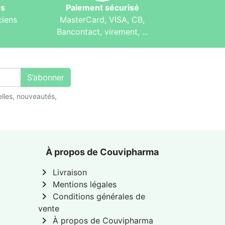
és
Paiement sécurisé
ciens
MasterCard, VISA, CB,
Bancontact, virement, ...
S’abonner
lles, nouveautés,
À propos de Couvipharma
chevron_right
Livraison
chevron_right
Mentions légales
chevron_right
Conditions générales de
vente
chevron_right
À propos de Couvipharma