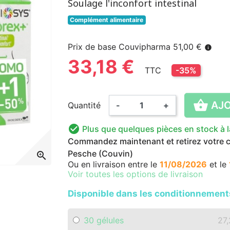
Soulage l'inconfort intestinal
Complément alimentaire
Prix de base Couvipharma 51,00 €
info
33,18 €
TTC
-35%

AJO
Quantité
-
+

Plus que quelques pièces en stock à 
Commandez maintenant et retirez votre co
Pesche (Couvin)
zoom_in
Ou en livraison
entre le
11/08/2026
et le
Voir toutes les options de livraison
Disponible dans les conditionnement
30 gélules
27