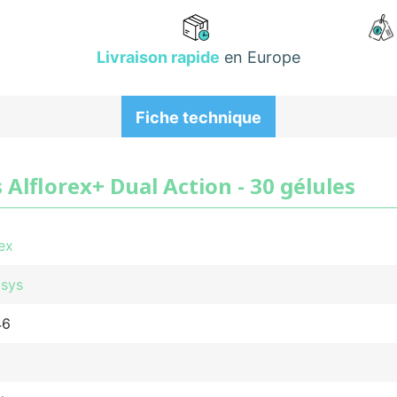
Livraison rapide
en Europe
Fiche technique
Alflorex+ Dual Action - 30 gélules
ex
sys
46