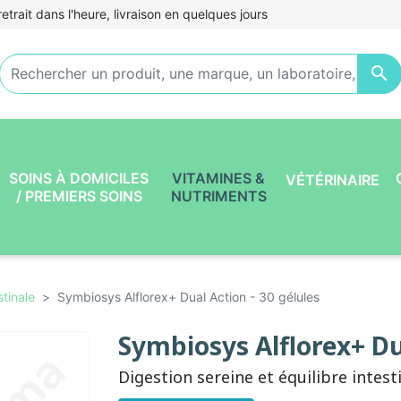
etrait dans l'heure, livraison en quelques jours

SOINS À DOMICILES
VITAMINES &
VÉTÉRINAIRE
/ PREMIERS SOINS
NUTRIMENTS
stinale
Symbiosys Alflorex+ Dual Action - 30 gélules
Symbiosys Alflorex+ Dua
Digestion sereine et équilibre intest