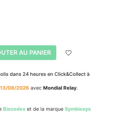
UTER AU PANIER
favorite_border
lis dans 24 heures en Click&Collect à
13/08/2026
avec
Mondial Relay
.
zoom_in
zoom_in
re
Biocodex
et de la marque
Symbiosys