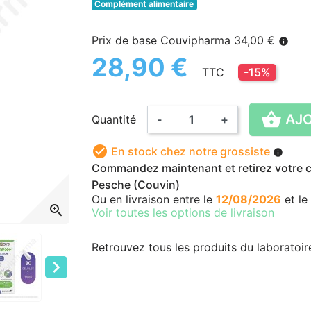
Complément alimentaire
Prix de base Couvipharma 34,00 €
info
28,90 €
TTC
-15%

AJO
Quantité
-
+

En stock chez notre grossiste
info
Commandez maintenant et retirez votre co
Pesche (Couvin)
Ou en livraison
entre le
12/08/2026
et le
zoom_in
Voir toutes les options de livraison
Retrouvez tous les produits du laboratoi
