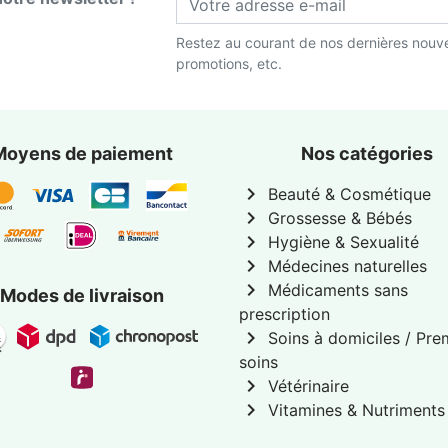
Restez au courant de nos dernières nouve
promotions, etc.
Moyens de paiement
Nos catégories
chevron_right
Beauté & Cosmétique
chevron_right
Grossesse & Bébés
chevron_right
Hygiène & Sexualité
chevron_right
Médecines naturelles
chevron_right
Médicaments sans
Modes de livraison
prescription
chevron_right
Soins à domiciles / Pre
soins
chevron_right
Vétérinaire
chevron_right
Vitamines & Nutriments