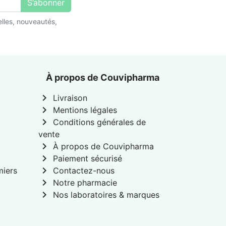
S’abonner
lles, nouveautés,
À propos de Couvipharma
chevron_right
Livraison
chevron_right
Mentions légales
chevron_right
Conditions générales de
vente
chevron_right
À propos de Couvipharma
chevron_right
Paiement sécurisé
chevron_right
miers
Contactez-nous
chevron_right
Notre pharmacie
chevron_right
Nos laboratoires & marques