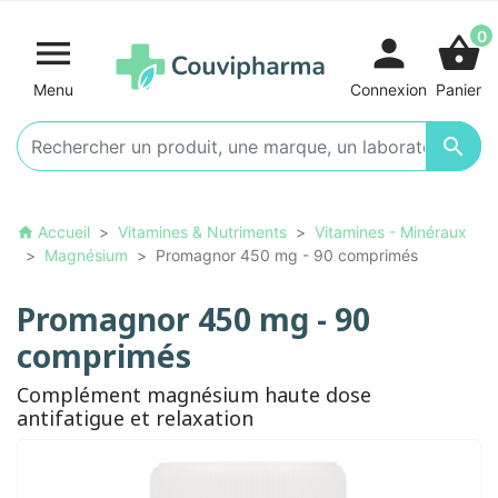
0

person
shopping_basket
Menu
Connexion
Panier

Accueil
Vitamines & Nutriments
Vitamines - Minéraux
home
Magnésium
Promagnor 450 mg - 90 comprimés
Promagnor 450 mg - 90
comprimés
Complément magnésium haute dose
antifatigue et relaxation