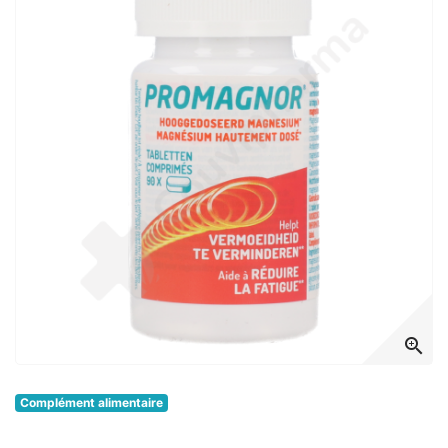
zoom_in
Complément alimentaire