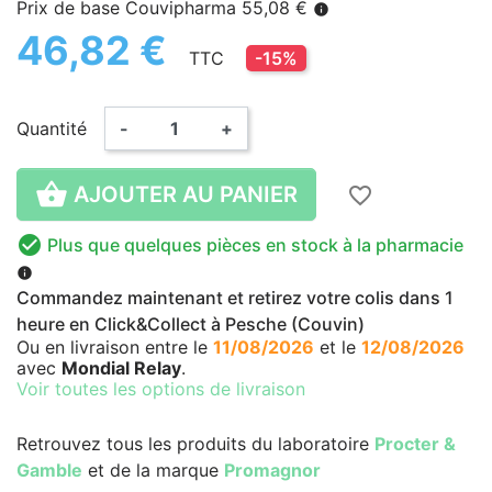
Prix de base Couvipharma 55,08 €
info
46,82 €
TTC
-15%
Quantité
-
+

AJOUTER AU PANIER
favorite_border

Plus que quelques pièces en stock à la pharmacie
info
Commandez maintenant et retirez votre colis dans 1
heure en Click&Collect à Pesche (Couvin)
Ou en livraison
entre le
11/08/2026
et le
12/08/2026
avec
Mondial Relay
.
Voir toutes les options de livraison
Retrouvez tous les produits du laboratoire
Procter &
Gamble
et de la marque
Promagnor