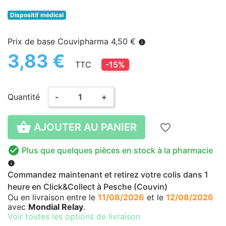
Dispositif médical
Prix de base Couvipharma 4,50 €
info
3,83 €
TTC
-15%
Quantité
-
+

AJOUTER AU PANIER
favorite_border

Plus que quelques pièces en stock à la pharmacie
info
Commandez maintenant et retirez votre colis dans 1
heure en Click&Collect à Pesche (Couvin)
Ou en livraison
entre le
11/08/2026
et le
12/08/2026
avec
Mondial Relay
.
Voir toutes les options de livraison