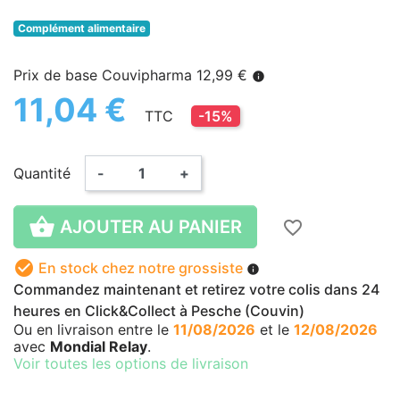
Complément alimentaire
Prix de base Couvipharma 12,99 €
info
11,04 €
TTC
-15%
Quantité
-
+

AJOUTER AU PANIER
favorite_border

En stock chez notre grossiste
info
Commandez maintenant et retirez votre colis dans 24
heures en Click&Collect à Pesche (Couvin)
Ou en livraison
entre le
11/08/2026
et le
12/08/2026
avec
Mondial Relay
.
Voir toutes les options de livraison