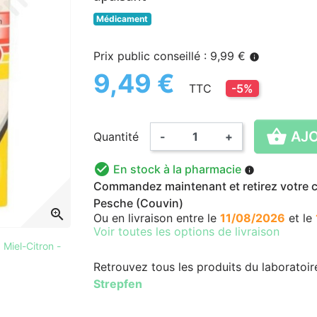
Médicament
Prix public conseillé : 9,99 €
info
9,49 €
TTC
-5%

AJO
Quantité
-
+

En stock à la pharmacie
info
Commandez maintenant et retirez votre co
Pesche (Couvin)
zoom_in
Ou en livraison
entre le
11/08/2026
et le
Voir toutes les options de livraison
 Miel-Citron -
Retrouvez tous les produits du laboratoi
Strepfen