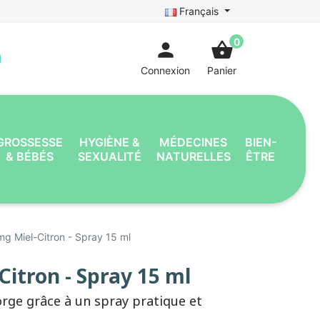
Français
0
person
shopping_basket
Connexion
Panier
GROSSESSE
HYGIÈNE &
MÉDECINES
BIEN-
& BÉBÉS
SEXUALITÉ
NATURELLES
ÊTRE
mg Miel-Citron - Spray 15 ml
Citron - Spray 15 ml
rge grâce à un spray pratique et