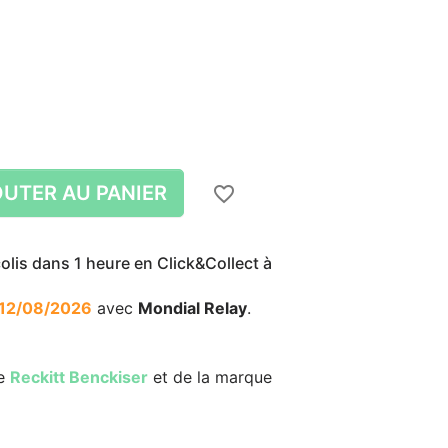
UTER AU PANIER
favorite_border
lis dans 1 heure en Click&Collect à
12/08/2026
avec
Mondial Relay
.
re
Reckitt Benckiser
et de la marque