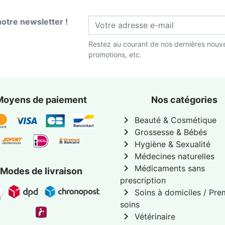
notre newsletter !
Restez au courant de nos dernières nouve
promotions, etc.
Moyens de paiement
Nos catégories
chevron_right
Beauté & Cosmétique
chevron_right
Grossesse & Bébés
chevron_right
Hygiène & Sexualité
chevron_right
Médecines naturelles
chevron_right
Médicaments sans
Modes de livraison
prescription
chevron_right
Soins à domiciles / Pre
soins
chevron_right
Vétérinaire