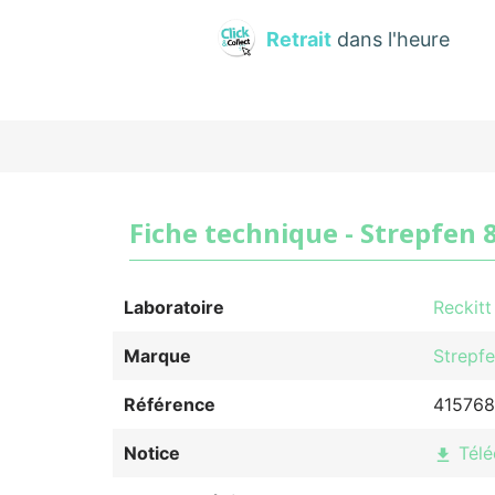
Retrait
dans l'heure
Fiche technique - Strepfen 
Laboratoire
Reckitt
Marque
Strepf
Référence
415768
Notice
Télé
file_download