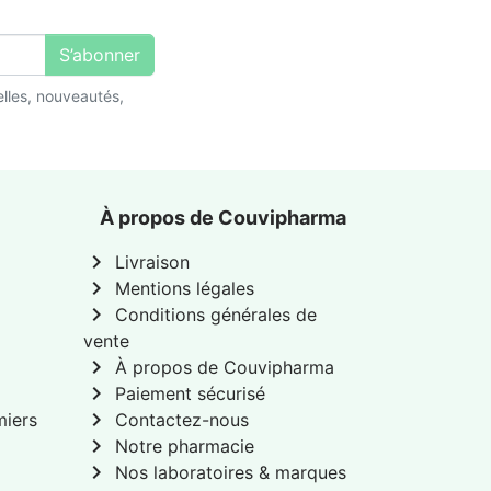
S’abonner
lles, nouveautés,
À propos de Couvipharma
chevron_right
Livraison
chevron_right
Mentions légales
chevron_right
Conditions générales de
vente
chevron_right
À propos de Couvipharma
chevron_right
Paiement sécurisé
chevron_right
miers
Contactez-nous
chevron_right
Notre pharmacie
chevron_right
Nos laboratoires & marques