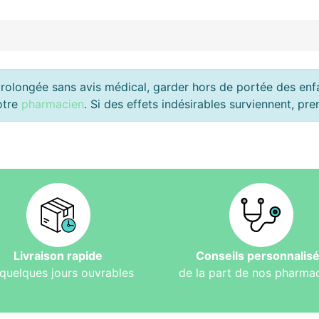
rolongée sans avis médical, garder hors de portée des enfan
otre
pharmacien
. Si des effets indésirables surviennent, p
Livraison rapide
Conseils personnalis
quelques jours ouvrables
de la part de nos pharma