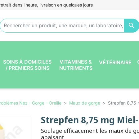
etrait dans l'heure, livraison en quelques jours

SOINS À DOMICILES
VITAMINES &
VÉTÉRINAIRE
/ PREMIERS SOINS
NUTRIMENTS
roblèmes Nez - Gorge - Oreille
Maux de gorge
Strepfen 8,75 
Strepfen 8,75 mg Miel-
Soulage efficacement les maux de go
apaisant