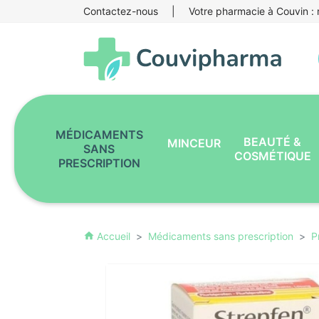
Contactez-nous
|
Votre pharmacie à Couvin : r
MÉDICAMENTS
BEAUTÉ &
MINCEUR
SANS
COSMÉTIQUE
PRESCRIPTION
Accueil
Médicaments sans prescription
P
home