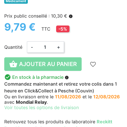
Médicament
Prix public conseillé : 10,30 €
info
9,79 €
TTC
-5%
Quantité
-
+

AJOUTER AU PANIER
favorite_border

En stock à la pharmacie
info
Commandez maintenant et retirez votre colis dans 1
heure en Click&Collect à Pesche (Couvin)
Ou en livraison
entre le
11/08/2026
et le
12/08/2026
avec
Mondial Relay
.
Voir toutes les options de livraison
Retrouvez tous les produits du laboratoire
Reckitt