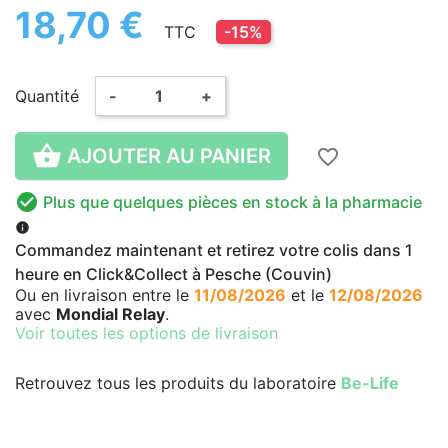
18,70 €
TTC
-15%
Quantité
-
+

AJOUTER AU PANIER
favorite_border

Plus que quelques pièces en stock à la pharmacie
info
Commandez maintenant et retirez votre colis dans 1
heure en Click&Collect à Pesche (Couvin)
Ou en livraison
entre le
11/08/2026
et le
12/08/2026
avec
Mondial Relay
.
Voir toutes les options de livraison
Retrouvez tous les produits du laboratoire
Be-Life