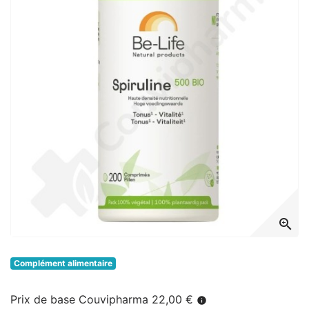
zoom_in
Complément alimentaire
Prix de base Couvipharma 22,00 €
info