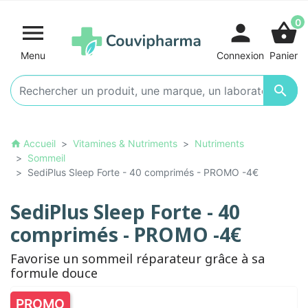
0

person
shopping_basket
Menu
Connexion
Panier

Accueil
Vitamines & Nutriments
Nutriments
home
Sommeil
SediPlus Sleep Forte - 40 comprimés - PROMO -4€
SediPlus Sleep Forte - 40
comprimés - PROMO -4€
Favorise un sommeil réparateur grâce à sa
formule douce
PROMO