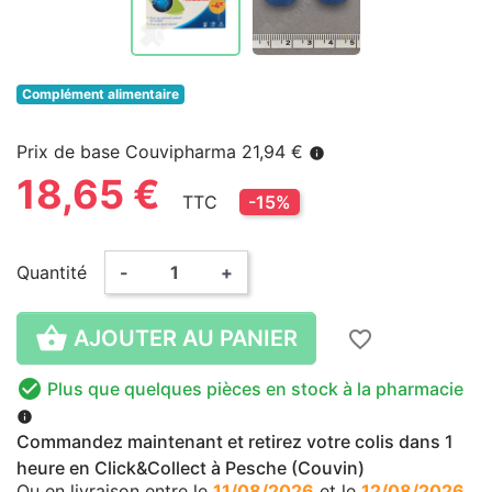
Complément alimentaire
Prix de base Couvipharma 21,94 €
info
18,65 €
TTC
-15%
Quantité
-
+

AJOUTER AU PANIER
favorite_border

Plus que quelques pièces en stock à la pharmacie
info
Commandez maintenant et retirez votre colis dans 1
heure en Click&Collect à Pesche (Couvin)
Ou en livraison
entre le
11/08/2026
et le
12/08/2026