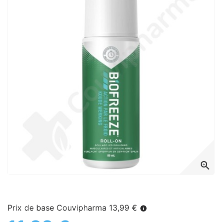
zoom_in
Prix de base Couvipharma 13,99 €
info