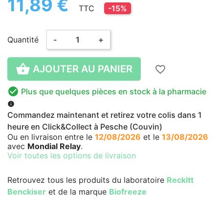
11,89 €
TTC
-15%
Quantité
-
+

AJOUTER AU PANIER
favorite_border

Plus que quelques pièces en stock à la pharmacie
info
Commandez maintenant et retirez votre colis dans 1
heure en Click&Collect à Pesche (Couvin)
Ou en livraison
entre le
12/08/2026
et le
13/08/2026
avec
Mondial Relay
.
Voir toutes les options de livraison
Retrouvez tous les produits du laboratoire
Reckitt
Benckiser
et de la marque
Biofreeze