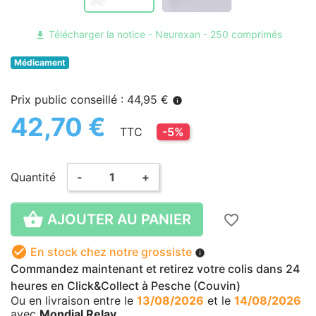
Télécharger la notice - Neurexan - 250 comprimés
file_download
Médicament
Prix public conseillé : 44,95 €
info
42,70 €
TTC
-5%
Quantité
-
+

AJOUTER AU PANIER
favorite_border

En stock chez notre grossiste
info
Commandez maintenant et retirez votre colis dans 24
heures en Click&Collect à Pesche (Couvin)
Ou en livraison
entre le
13/08/2026
et le
14/08/2026
avec
Mondial Relay
.