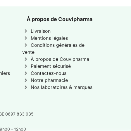
À propos de Couvipharma
chevron_right
Livraison
chevron_right
Mentions légales
chevron_right
Conditions générales de
vente
chevron_right
À propos de Couvipharma
chevron_right
Paiement sécurisé
chevron_right
miers
Contactez-nous
chevron_right
Notre pharmacie
chevron_right
Nos laboratoires & marques
 BE 0697 833 935
: 9h00 - 12h00