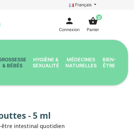
Français
0
person
shopping_basket
Connexion
Panier
GROSSESSE
HYGIÈNE &
MÉDECINES
BIEN-
& BÉBÉS
SEXUALITÉ
NATURELLES
ÊTRE
outtes - 5 ml
n-être intestinal quotidien