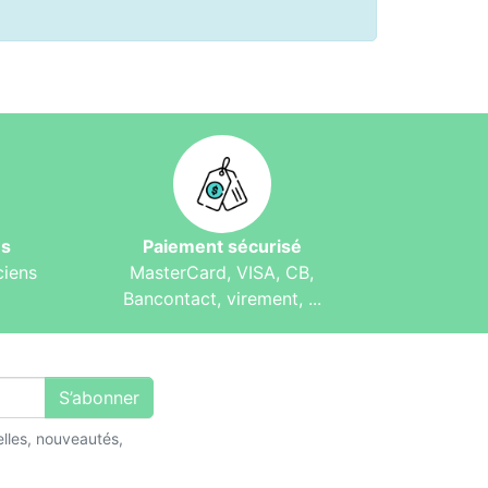
és
Paiement sécurisé
ciens
MasterCard, VISA, CB,
Bancontact, virement, ...
S’abonner
lles, nouveautés,