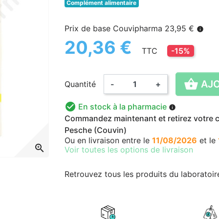
Complément alimentaire
Prix de base Couvipharma 23,95 €
info
20,36 €
TTC
-15%

AJO
Quantité
-
+

En stock à la pharmacie
info
Commandez maintenant et retirez votre co
Pesche (Couvin)
Ou en livraison
entre le
11/08/2026
et le
zoom_in
Voir toutes les options de livraison
Retrouvez tous les produits du laboratoi