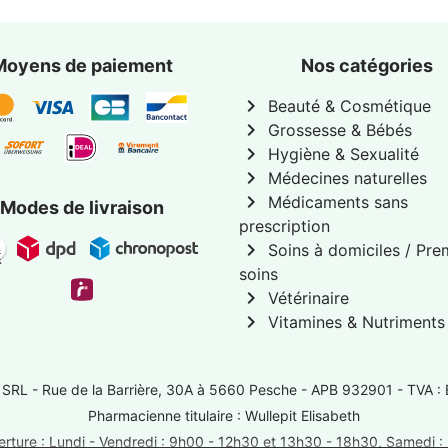
Moyens de paiement
Nos catégories
chevron_right
Beauté & Cosmétique
chevron_right
Grossesse & Bébés
chevron_right
Hygiène & Sexualité
chevron_right
Médecines naturelles
chevron_right
Médicaments sans
Modes de livraison
prescription
chevron_right
Soins à domiciles / Pre
soins
chevron_right
Vétérinaire
chevron_right
Vitamines & Nutriments
 SRL -
Rue de la Barrière, 30A à 5660 Pesche
- APB 932901 - TVA :
Pharmacienne titulaire : Wullepit Elisabeth
rture : Lundi - Vendredi : 9h00 - 12h30 et 13h30 - 18h30, Samedi 