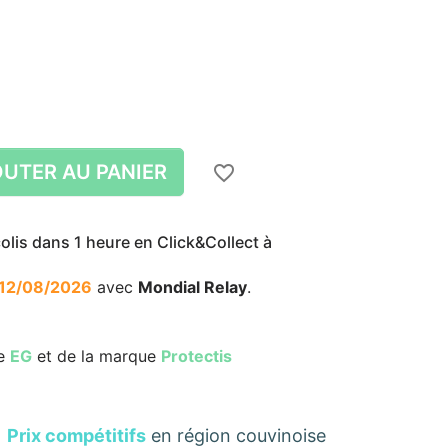
UTER AU PANIER
favorite_border
lis dans 1 heure en Click&Collect à
12/08/2026
avec
Mondial Relay
.
re
EG
et de la marque
Protectis
Prix compétitifs
en région couvinoise