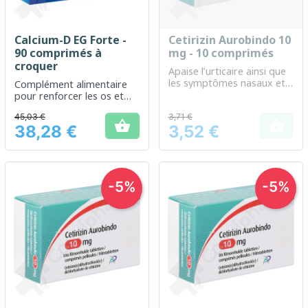
Calcium-D EG Forte -
Cetirizin Aurobindo 10
90 comprimés à
mg - 10 comprimés
croquer
Apaise l’urticaire ainsi que
les symptômes nasaux et
Complément alimentaire
oculaires liés à la rhinite
pour renforcer les os et
allergique
améliorer la santé dentaire
45,03 €
3,71 €


38,28 €
3,52 €
Prix
Prix
-5%
-5%