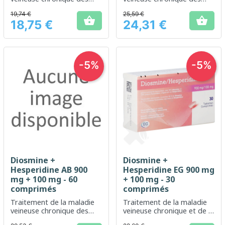
jambes et de la maladie
jambes et de la maladie
19,74 €
25,59 €
hémorroïdaire aiguë
hémorroïdaire aiguë


18,75 €
24,31 €
Prix
Prix
-5%
-5%
Diosmine +
Diosmine +
Hesperidine AB 900
Hesperidine EG 900 mg
mg + 100 mg - 60
+ 100 mg - 30
comprimés
comprimés
Traitement de la maladie
Traitement de la maladie
veineuse chronique des
veineuse chronique et de la
jambes et de la maladie
maladie hémorroïdaire