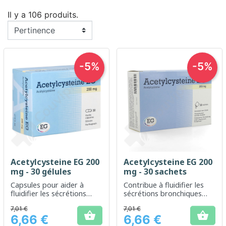
Il y a 106 produits.
-5%
-5%
Acetylcysteine EG 200
Acetylcysteine EG 200
mg - 30 gélules
mg - 30 sachets
Capsules pour aider à
Contribue à fluidifier les
fluidifier les sécrétions
sécrétions bronchiques
bronchiques
pour faciliter la respiration
7,01 €
7,01 €


6,66 €
6,66 €
Prix
Prix