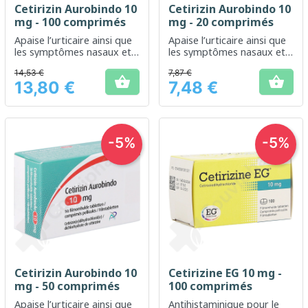
Cetirizin Aurobindo 10
Cetirizin Aurobindo 10
mg - 100 comprimés
mg - 20 comprimés
Apaise l’urticaire ainsi que
Apaise l’urticaire ainsi que
les symptômes nasaux et
les symptômes nasaux et
oculaires liés à la rhinite
oculaires liés à la rhinite
14,53 €
7,87 €
allergique
allergique


13,80 €
7,48 €
Prix
Prix
-5%
-5%
Cetirizin Aurobindo 10
Cetirizine EG 10 mg -
mg - 50 comprimés
100 comprimés
Apaise l’urticaire ainsi que
Antihistaminique pour le