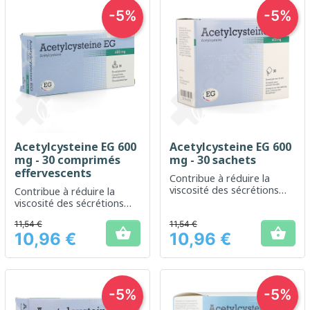
-5%
-5%
Acetylcysteine EG 600
Acetylcysteine EG 600
mg - 30 comprimés
mg - 30 sachets
effervescents
Contribue à réduire la
viscosité des sécrétions
Contribue à réduire la
bronchiques pour faciliter
viscosité des sécrétions
la respiration
bronchiques et facilite leur
11,54 €
11,54 €
évacuation


10,96 €
10,96 €
Prix
Prix
-5%
-5%