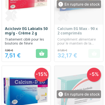

En rupture de stock
Aciclovir EG Labialis 50
Calcium EG Max - 90 x
mg/g - Crème 2 g
2 comprimés
Traitement ciblé pour les
Complément alimentaire
boutons de fièvre
pour le maintien de la
santé des os et des dents
7,90 €
37,85 €


7,51 €
32,17 €
Prix
Prix
-15%
-5%

En rupture de stock