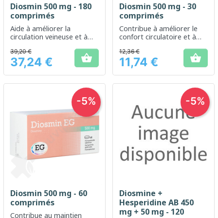
Diosmin 500 mg - 180
Diosmin 500 mg - 30
comprimés
comprimés
Aide à améliorer la
Contribue à améliorer le
circulation veineuse et à
confort circulatoire et à
réduire les sensations de
réduire la sensation de
39,20 €
12,36 €
jambes lourdes
jambes lourdes


37,24 €
11,74 €
Prix
Prix
-5%
-5%
Diosmin 500 mg - 60
Diosmine +
comprimés
Hesperidine AB 450
mg + 50 mg - 120
Contribue au maintien