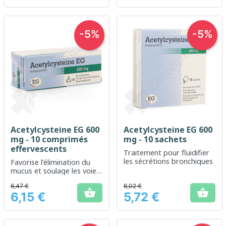
-5%
-5%
Acetylcysteine EG 600
Acetylcysteine EG 600
mg - 10 comprimés
mg - 10 sachets
effervescents
Traitement pour fluidifier
les sécrétions bronchiques
Favorise l’élimination du
mucus et soulage les voies
respiratoires
6,47 €
6,02 €


6,15 €
5,72 €
Prix
Prix