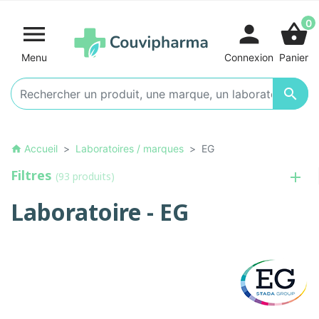
0

person
shopping_basket
Menu
Connexion
Panier

Accueil
Laboratoires / marques
EG
home
Filtres
(93 produits)
Laboratoire - EG