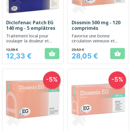
Diclofenac Patch EG
Diosmin 500 mg - 120
140 mg - 5 emplâtres
comprimés
Traitement local pour
Favorise une bonne
soulager la douleur et
circulation veineuse et
l'inflammation
réduit les sensations de
12,98 €
29,53 €
jambes lourdes


12,33 €
28,05 €
Prix
Prix
-5%
-5%