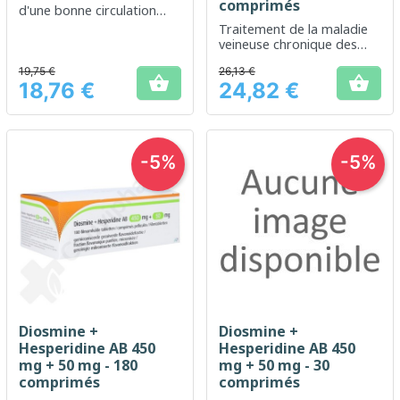
comprimés
d'une bonne circulation
veineuse
Traitement de la maladie
veineuse chronique des
jambes et de la maladie
19,75 €
26,13 €
hémorroïdaire aiguë


18,76 €
24,82 €
Prix
Prix
-5%
-5%
Diosmine +
Diosmine +
Hesperidine AB 450
Hesperidine AB 450
mg + 50 mg - 180
mg + 50 mg - 30
comprimés
comprimés