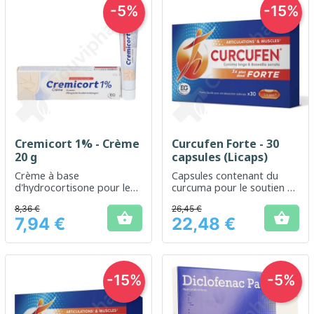
-5%
-15%
Cremicort 1% - Crème
Curcufen Forte - 30
20 g
capsules (Licaps)
Crème à base
Capsules contenant du
d'hydrocortisone pour le
curcuma pour le soutien de
traitement des irritations
la fonction articulaire
8,36 €
26,45 €
cutanées légères


7,94 €
22,48 €
Prix
Prix
-15%
-5%