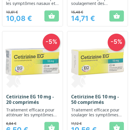
les symptômes nasaux et
soulagement des
oculaires liés à la rhinite
symptômes d'allergies
10,61 €
15,48 €
allergique
saisonnières


10,08 €
14,71 €
Prix
Prix
-5%
-5%
Cetirizine EG 10 mg -
Cetirizine EG 10 mg -
20 comprimés
50 comprimés
Traitement efficace pour
Traitement efficace pour
atténuer les symptômes
soulager les symptômes
d'allergies saisonnières
des allergies saisonnières
6,84 €
11,12 €
et chroniques


6,50 €
10,56 €