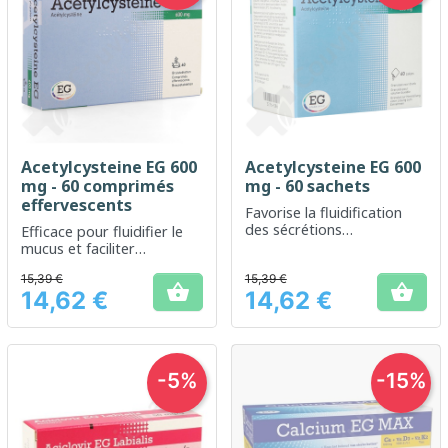
Acetylcysteine EG 600
Acetylcysteine EG 600
mg - 60 comprimés
mg - 60 sachets
effervescents
Favorise la fluidification
des sécrétions
Efficace pour fluidifier le
bronchiques pour un
mucus et faciliter
meilleur confort
l'expectoration
15,39 €
respiratoire
15,39 €


14,62 €
14,62 €
Prix
Prix
-5%
-15%