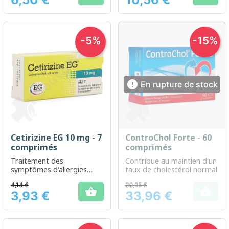
Prix
Prix
-5%
-15%

En rupture de stock
Cetirizine EG 10 mg - 7
ControChol Forte - 60
comprimés
comprimés
Traitement des
Contribue au maintien d'un
symptômes d'allergies
taux de cholestérol normal
courantes et du rhume des
4,14 €
39,95 €
foins


3,93 €
33,96 €
Prix
Prix