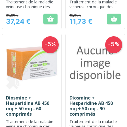
Traitement de la maladie
Traitement de la maladie
veineuse chronique des
veineuse chronique des
jambes et de la maladie
jambes et de la maladie
39,20 €
12,35 €
hémorroïdaire aiguë
hémorroïdaire aiguë


37,24 €
11,73 €
Prix
Prix
-5%
-5%
Diosmine +
Diosmine +
Hesperidine AB 450
Hesperidine AB 450
mg + 50 mg - 60
mg + 50 mg - 90
comprimés
comprimés
Traitement de la maladie
Traitement de la maladie
veineuse chronique des
veineuse chronique des