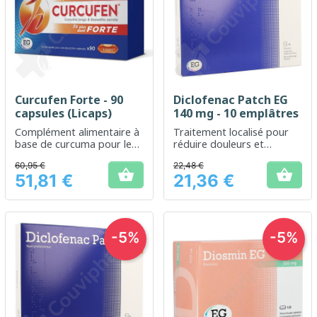
Curcufen Forte - 90
Diclofenac Patch EG
capsules (Licaps)
140 mg - 10 emplâtres
Complément alimentaire à
Traitement localisé pour
base de curcuma pour le
réduire douleurs et
soutien articulaire
inflammations
60,95 €
22,48 €


51,81 €
21,36 €
Prix
Prix
-5%
-5%