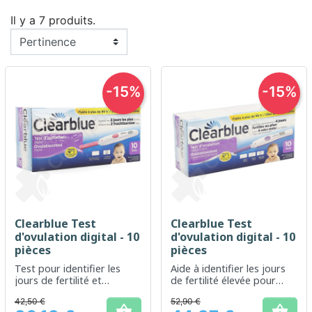
Il y a 7 produits.
-15%
-15%
Clearblue Test
Clearblue Test
d'ovulation digital - 10
d'ovulation digital - 10
pièces
pièces
Test pour identifier les
Aide à identifier les jours
jours de fertilité et
de fertilité élevée pour
optimiser les chances de
optimiser les chances de
42,50 €
52,90 €
conception
conception

