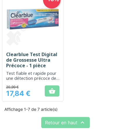
Clearblue Test Digital
de Grossesse Ultra
Précoce - 1 pièce
Test fiable et rapide pour
une détection précoce de
la grossesse
20,99 €

17,84 €
Prix
Affichage 1-7 de 7 article(s)

Retour en haut