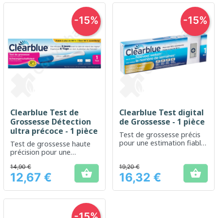
-15%
-15%
Clearblue Test de
Clearblue Test digital
Grossesse Détection
de Grossesse - 1 pièce
ultra précoce - 1 pièce
Test de grossesse précis
pour une estimation fiable
Test de grossesse haute
de la semaine de
précision pour une
conception
détection précoce
14,90 €
19,20 €


12,67 €
16,32 €
Prix
Prix
-15%