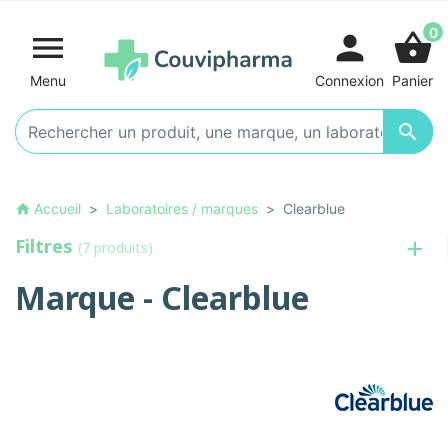
0

person
shopping_basket
Menu
Connexion
Panier

Accueil
Laboratoires / marques
Clearblue
home
Filtres
(7 produits)
Marque - Clearblue