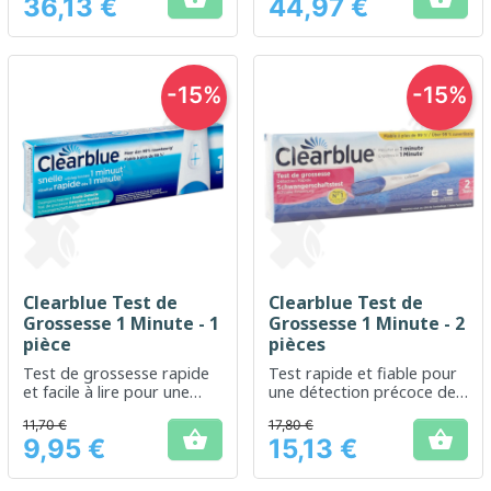
36,13 €
44,97 €
Prix
Prix
-15%
-15%
Clearblue Test de
Clearblue Test de
Grossesse 1 Minute - 1
Grossesse 1 Minute - 2
pièce
pièces
Test de grossesse rapide
Test rapide et fiable pour
et facile à lire pour une
une détection précoce de
utilisation à domicile
la grossesse
11,70 €
17,80 €


9,95 €
15,13 €
Prix
Prix