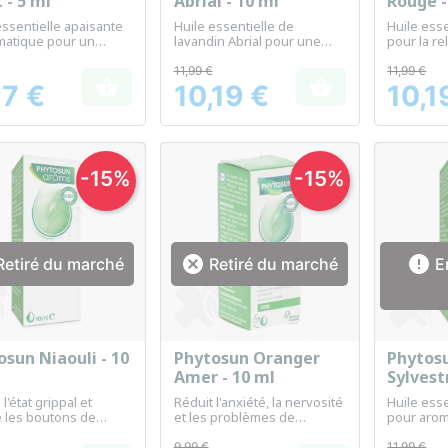
 - 5 ml
Abrial - 10 ml
Rouge -
essentielle apaisante
Huile essentielle de
Huile esse
matique pour un
lavandin Abrial pour une
pour la re
quotidien
utilisation en aromathérapie
être quot
11,99 €
11,99 €


77 €
10,19 €
10,1
Prix
Prix
-15%
-15%


etiré du marché
Retiré du marché
En
osun Niaouli - 10
Phytosun Oranger
Phytosu
Aperçu rapide
Aperçu rapide
Ap



Amer - 10 ml
Sylvest
l'état grippal et
Réduit l'anxiété, la nervosité
Huile esse
 les boutons de
et les problèmes de
pour arom
sommeil dus au stress
être respi
9,99 €
11,99 €