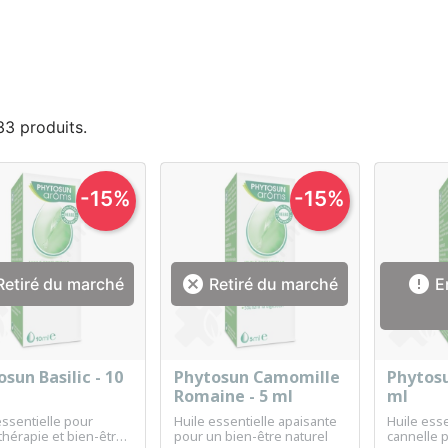
 33 produits.
-15%
-15%


etiré du marché
Retiré du marché
En
sun Basilic - 10
Phytosun Camomille
Phytosu
Aperçu rapide
Aperçu rapide
Ap



Romaine - 5 ml
ml
essentielle pour
Huile essentielle apaisante
Huile esse
hérapie et bien-être
pour un bien-être naturel
cannelle 