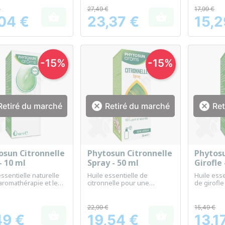
ien
aromathér
€
27,49 €
17,99 €


,04 €
23,37 €
15,2
Prix
Prix
-15%
-15%


etiré du marché
Retiré du marché
Ret
osun Citronnelle
Phytosun Citronnelle
Phytosu
Aperçu rapide
Aperçu rapide
Ap



- 10 ml
Spray - 50 ml
Girofle 
essentielle naturelle
Huile essentielle de
Huile esse
'aromathérapie et le
citronnelle pour une
de girofle
tre quotidien.
ambiance rafraîchissante et
aromathér
apaisante
22,99 €
15,49 €


49 €
19,54 €
13,1
Prix
Prix