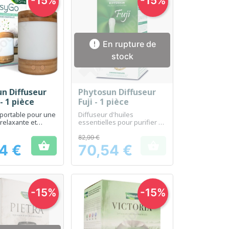
-15%
-15%

En rupture de
stock
n Diffuseur
Phytosun Diffuseur
erçu rapide
Aperçu rapide

- 1 pièce
Fuji - 1 pièce
 portable pour une
Diffuseur d'huiles
relaxante et
essentielles pour purifier et
e où que vous
parfumer votre intérieur
82,99 €


4 €
70,54 €
Prix
-15%
-15%