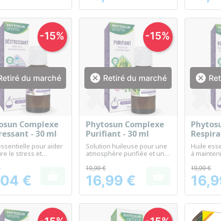
-15%
-15%


etiré du marché
Retiré du marché
Ret
osun Complexe
Phytosun Complexe
Phytos
Aperçu rapide
Aperçu rapide
Ap



ressant - 30 ml
Purifiant - 30 ml
Respira
essentielle pour aider
Solution huileuse pour une
Huile esse
re le stress et
atmosphère purifiée et un
à mainten
er la relaxation
environnement sain.
santé resp
€
19,99 €
19,99 €


,04 €
16,99 €
16,9
Prix
Prix