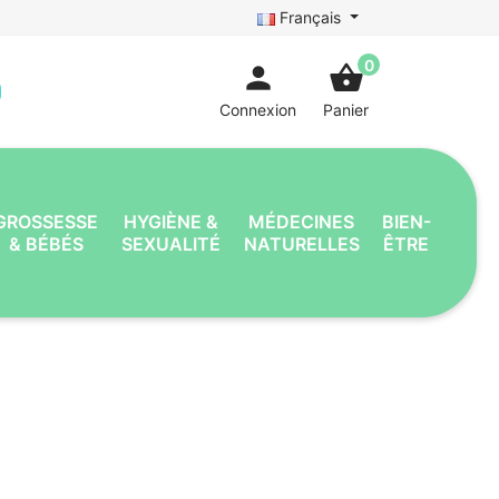
Français
0
person
shopping_basket
Connexion
Panier
GROSSESSE
HYGIÈNE &
MÉDECINES
BIEN-
& BÉBÉS
SEXUALITÉ
NATURELLES
ÊTRE