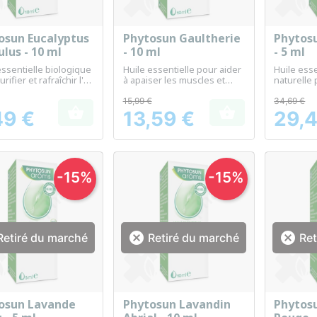
osun Eucalyptus
Phytosun Gaultherie
Phytosu
Aperçu rapide
Aperçu rapide
Ap



lus - 10 ml
- 10 ml
- 5 ml
essentielle biologique
Huile essentielle pour aider
Huile esse
rifier et rafraîchir l'air
à apaiser les muscles et
naturelle
nt
articulations
l'aromath
15,99 €
34,69 €


49 €
13,59 €
29,4
Prix
Prix
-15%
-15%


etiré du marché
Retiré du marché
Ret
osun Lavande
Phytosun Lavandin
Phytos
Aperçu rapide
Aperçu rapide
Ap


