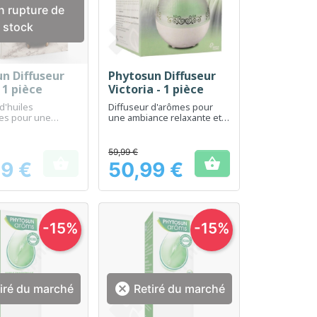
 rupture de
stock
n Diffuseur
Phytosun Diffuseur
erçu rapide
Aperçu rapide

 1 pièce
Victoria - 1 pièce
d'huiles
Diffuseur d'arômes pour
les pour une
une ambiance relaxante et
relaxante et
parfumée à domicile
 la maison.
59,99 €


9 €
50,99 €
Prix
-15%
-15%

iré du marché
Retiré du marché