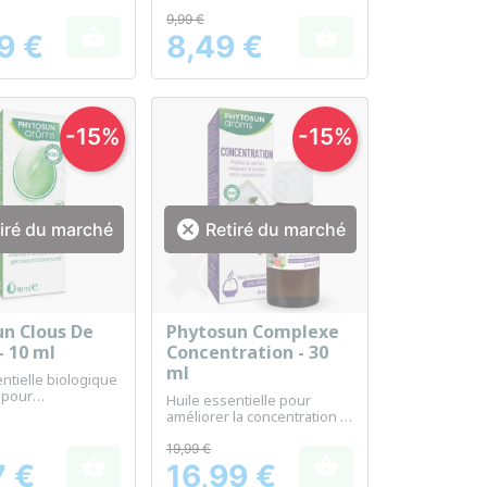
apie et bien-être
quotidienne en
aromathérapie
9,99 €


9 €
8,49 €
Prix
-15%
-15%

iré du marché
Retiré du marché
n Clous De
Phytosun Complexe
erçu rapide
Aperçu rapide

- 10 ml
Concentration - 30
ml
ntielle biologique
 pour
Huile essentielle pour
apie et bien-être
améliorer la concentration et
favoriser la clarté mentale
19,99 €


7 €
16,99 €
Prix