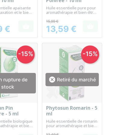
 10 ml
Poivrée - 10 ml
ntielle apaisante
Huile essentielle pure pour
laxation et le bien-
aromathérapie et bien-être
idien
général
15,99 €


9 €
13,59 €
Prix
-15%
-15%

 rupture de
Retiré du marché
stock
n Pin
Phytosun Romarin - 5
erçu rapide
Aperçu rapide

re - 5 ml
ml
ntielle biologique
Huile essentielle de romarin
athérapie et bien-
pour aromathérapie et bien-
ratoire.
être général.
12,49 €