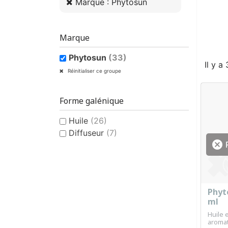
Marque : Phytosun
Marque
Phytosun
(33)
Il y a
Réinitialiser ce groupe
Forme galénique
Huile
(26)
Diffuseur
(7)

R
Phyto
ml
Huile 
aromat