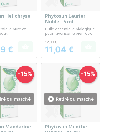
n Helichryse
Phytosun Laurier
erçu rapide
Aperçu rapide

Noble - 5 ml
ntielle pure et
Huile essentielle biologique
 pour
pour favoriser le bien-être
érapie
et la relaxation.
12,99 €


9 €
11,04 €
Prix
-15%
-15%

iré du marché
Retiré du marché
un Mandarine
Phytosun Menthe
erçu rapide
Aperçu rapide
