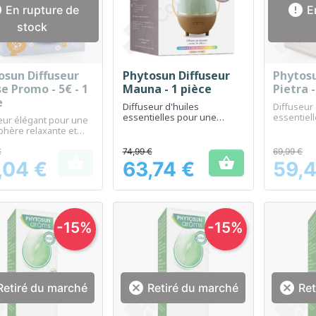


En rupture de
En
stock
osun Diffuseur
Phytosun Diffuseur
Phytosu
Aperçu rapide
Aperçu rapide
Ap



e Promo - 5€ - 1
Mauna - 1 pièce
Pietra -
e
Diffuseur d'huiles
Diffuseur 
essentielles pour une
essentiel
eur élégant pour une
atmosphère relaxante et
ambiance 
hère relaxante et
purifiée chez vous.
purifiée à
ée à la maison
€
74,99 €
69,99 €


,04 €
63,74 €
59,4
Prix
Prix
-15%
-15%


etiré du marché
Retiré du marché
Ret