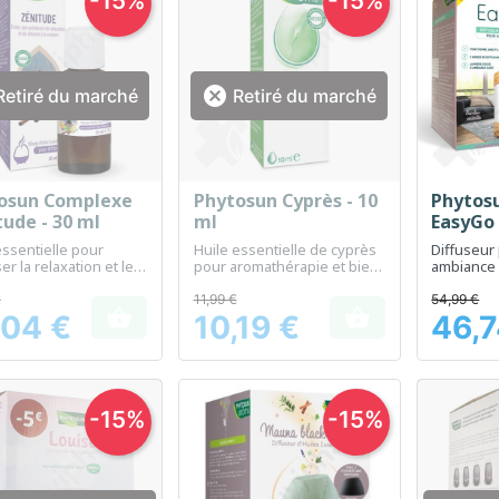
-15%
-15%

etiré du marché
Retiré du marché
osun Complexe
Phytosun Cyprès - 10
Phytosu
Aperçu rapide
Aperçu rapide
Ap



tude - 30 ml
ml
EasyGo 
essentielle pour
Huile essentielle de cyprès
Diffuseur
er la relaxation et le
pour aromathérapie et bien-
ambiance 
tre quotidien
être
aromatiqu
soyez.
€
11,99 €
54,99 €


,04 €
10,19 €
46,7
Prix
Prix
-15%
-15%