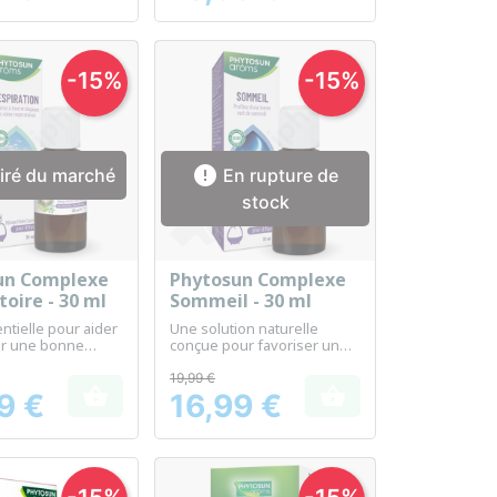
-15%
-15%

iré du marché
En rupture de
stock
un Complexe
Phytosun Complexe
erçu rapide
Aperçu rapide

toire - 30 ml
Sommeil - 30 ml
ntielle pour aider
Une solution naturelle
ir une bonne
conçue pour favoriser un
iratoire
sommeil réparateur
19,99 €


9 €
16,99 €
Prix