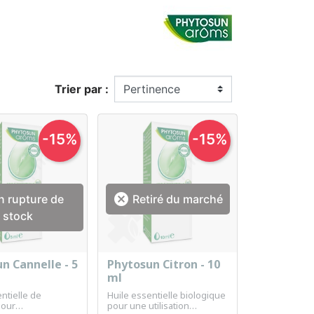
Trier par :
-15%
-15%

 rupture de
Retiré du marché
stock
n Cannelle - 5
Phytosun Citron - 10
erçu rapide
Aperçu rapide

ml
ntielle de
Huile essentielle biologique
pour
pour une utilisation