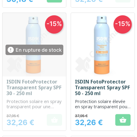
-15%
-15%

En rupture de stock
ISDIN FotoProtector
ISDIN FotoProtector
Transparent Spray SPF
Transparent Spray SPF
30 - 250 ml
50 - 250 ml
Protection solaire en spray
Protection solaire élevée
transparent pour une
en spray transparent pour
application sur peau
application sur peau
37,95 €
37,95 €
mouillée ou sèche
mouillée


32,26 €
32,26 €
Prix
Prix