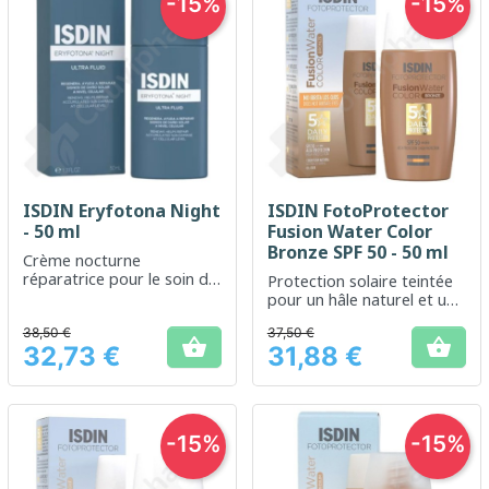
-15%
-15%
ISDIN Eryfotona Night
ISDIN FotoProtector
- 50 ml
Fusion Water Color
Bronze SPF 50 - 50 ml
Crème nocturne
réparatrice pour le soin de
Protection solaire teintée
la peau après une
pour un hâle naturel et une
exposition solaire
haute protection
38,50 €
37,50 €


32,73 €
31,88 €
Prix
Prix
-15%
-15%