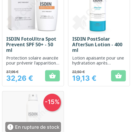
ISDIN FotoUltra Spot
ISDIN PostSolar
Prevent SPF 50+ - 50
AfterSun Lotion - 400
ml
ml
Protection solaire avancée
Lotion apaisante pour une
pour prévenir l'apparition
hydratation après
de taches pigmentaires
l'exposition solaire
37,95 €
22,50 €
dues au soleil.


32,26 €
19,13 €
Prix
Prix
-15%

En rupture de stock