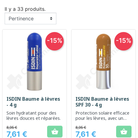
Il y a 33 produits.
-15%
-15%
ISDIN Baume à lèvres
ISDIN Baume à lèvres
- 4 g
SPF 30 - 4 g
Soin hydratant pour des
Protection solaire efficace
lèvres douces et réparées.
pour les lèvres, avec un
indice de protection IP30
8,95 €
8,95 €


7,61 €
7,61 €
Prix
Prix