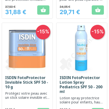
contre les rayons UV
protégée des rayons UV
37,50 €
34,95 €


31,88 €
29,71 €
Prix
Prix
-15%
-15%
ISDIN FotoProtector
ISDIN FotoProtector
Invisible Stick SPF 50 -
Lotion Spray
10 g
Pediatrics SPF 50 - 200
ml
Protégez votre peau avec
un stick solaire invisible et
Lotion spray protectrice
facile à appliquer
solaire pour enfants, haute
protection SPF 50