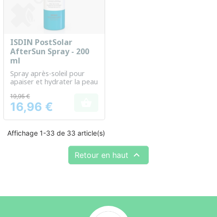
ISDIN PostSolar
AfterSun Spray - 200
ml
Spray après-soleil pour
apaiser et hydrater la peau
19,95 €

16,96 €
Prix
Affichage 1-33 de 33 article(s)

Retour en haut