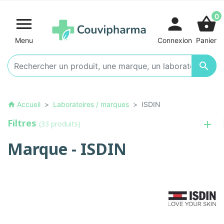
0

person
shopping_basket
Menu
Connexion
Panier

Accueil
Laboratoires / marques
ISDIN
home
Filtres
(33 produits)
Marque - ISDIN