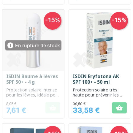
-15%
-15%

En rupture de stock
ISDIN Baume à lèvres
ISDIN Eryfotona AK
SPF 50+ - 4 g
SPF 100+ - 50 ml
Protection solaire intense
Protection solaire très
pour les lèvres, idéale pour
haute pour prévenir les
une utilisation quotidienne
lésions cutanées
8,95 €
39,50 €


7,61 €
33,58 €
Prix
Prix