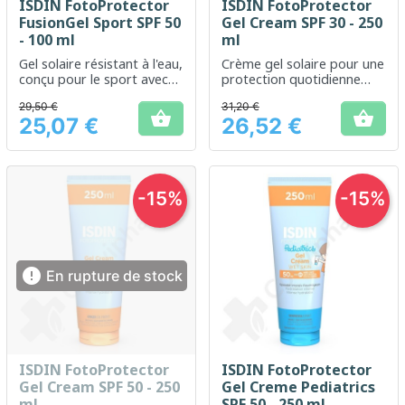
ISDIN FotoProtector
ISDIN FotoProtector
FusionGel Sport SPF 50
Gel Cream SPF 30 - 250
- 100 ml
ml
Gel solaire résistant à l'eau,
Crème gel solaire pour une
conçu pour le sport avec
protection quotidienne
une haute protection SPF
contre les UVA et UVB
29,50 €
31,20 €
50


25,07 €
26,52 €
Prix
Prix
-15%
-15%

En rupture de stock
ISDIN FotoProtector
ISDIN FotoProtector
Gel Cream SPF 50 - 250
Gel Creme Pediatrics
ml
SPF 50 - 250 ml