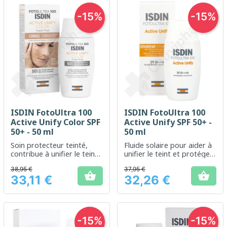
-15%
-15%
ISDIN FotoUltra 100
ISDIN FotoUltra 100
Active Unify Color SPF
Active Unify SPF 50+ -
50+ - 50 ml
50 ml
Soin protecteur teinté,
Fluide solaire pour aider à
contribue à unifier le teint
unifier le teint et protéger
et protège efficacement
des rayons UV
38,95 €
37,95 €
contre les UV.


33,11 €
32,26 €
Prix
Prix
-15%
-15%