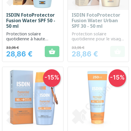
ISDIN FotoProtector
ISDIN FotoProtector
Fusion Water SPF 50 -
Fusion Water Urban
50 ml
SPF 30 - 50 ml
Protection solaire
Protection solaire
quotidienne à haute
quotidienne pour le visage,
efficacité pour tous types
adaptée à la vie urbaine
33,95 €
33,95 €
de peaux


28,86 €
28,86 €
Prix
Prix
-15%
-15%