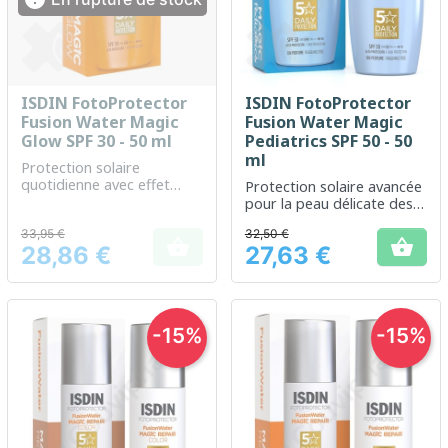
ISDIN FotoProtector
ISDIN FotoProtector
Fusion Water Magic
Fusion Water Magic
Glow SPF 30 - 50 ml
Pediatrics SPF 50 - 50
ml
Protection solaire
quotidienne avec effet
Protection solaire avancée
illuminateur pour tous les
pour la peau délicate des
types de peau
enfants
33,95 €
32,50 €


28,86 €
27,63 €
Prix
Prix
-15%
-15%