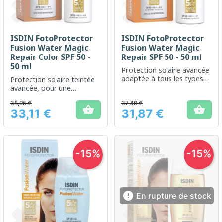
ISDIN FotoProtector
ISDIN FotoProtector
Fusion Water Magic
Fusion Water Magic
Repair Color SPF 50 -
Repair SPF 50 - 50 ml
50 ml
Protection solaire avancée
adaptée à tous les types
Protection solaire teintée
de peau, même sensibles
avancée, pour une
protection quotidienne et
38,95 €
37,49 €
une amélioration du teint


33,11 €
31,87 €
Prix
Prix
-15%
-15%

En rupture de stock