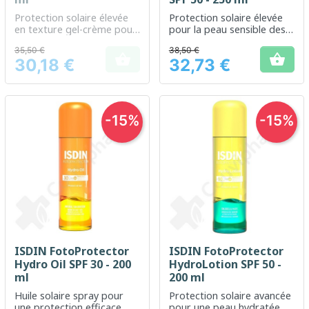
Protection solaire élevée
Protection solaire élevée
en texture gel-crème pour
pour la peau sensible des
adultes
enfants
35,50 €
38,50 €


30,18 €
32,73 €
Prix
Prix
-15%
-15%
ISDIN FotoProtector
ISDIN FotoProtector
Hydro Oil SPF 30 - 200
HydroLotion SPF 50 -
ml
200 ml
Huile solaire spray pour
Protection solaire avancée
une protection efficace
pour une peau hydratée et