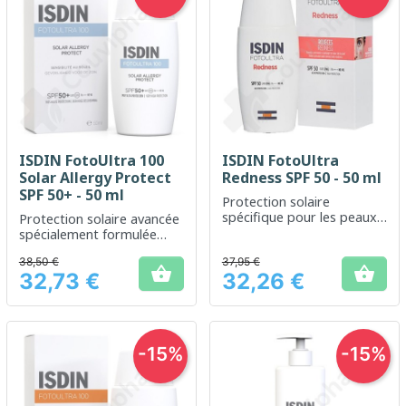
ISDIN FotoUltra 100
ISDIN FotoUltra
Solar Allergy Protect
Redness SPF 50 - 50 ml
SPF 50+ - 50 ml
Protection solaire
spécifique pour les peaux
Protection solaire avancée
sensibles sujettes aux
spécialement formulée
rougeurs
pour les peaux sujettes
38,50 €
37,95 €
aux allergies solaires.


32,73 €
32,26 €
Prix
Prix
-15%
-15%