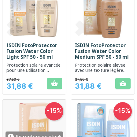
ISDIN FotoProtector
ISDIN FotoProtector
Fusion Water Color
Fusion Water Color
Light SPF 50 - 50 ml
Medium SPF 50 - 50 ml
Protection solaire avancée
Protection solaire élevée
pour une utilisation
avec une texture légère
quotidienne, adaptée à
pour le visage
37,50 €
37,50 €
tous les types de peau


31,88 €
31,88 €
Prix
Prix
-15%
-15%

En rupture de stock