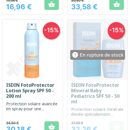
19,95 €
39,50 €


16,96 €
33,58 €
Prix
Prix
-15%
-15%

En rupture de stock
ISDIN FotoProtector
ISDIN FotoProtector
Lotion Spray SPF 50 -
Mineral Baby
200 ml
Pediatrics SPF 50 - 50
ml
Protection solaire avancée
en spray pour une
Protection solaire minérale
utilisation quotidienne
élevée spécialement
formulée pour la peau
35,50 €
37,95 €
sensible des enfants


30,18 €
32,26 €
Prix
Prix