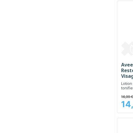
Avee
Rest
Visag
Lotion
tonifi
16,99 
14
Prix