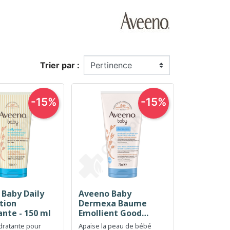
Trier par :
-15%
-15%
Baby Daily
Aveeno Baby
erçu rapide
Aperçu rapide

tion
Dermexa Baume
nte - 150 ml
Emollient Good
Night - 75 ml
ratante pour
Apaise la peau de bébé