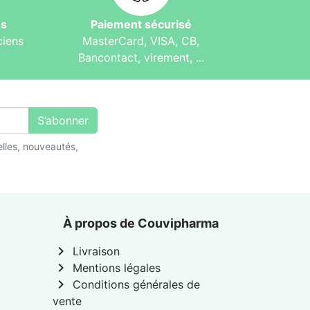
és
Paiement sécurisé
ciens
MasterCard, VISA, CB,
Bancontact, virement, ...
S’abonner
lles, nouveautés,
À propos de Couvipharma
chevron_right
Livraison
chevron_right
Mentions légales
chevron_right
Conditions générales de
vente