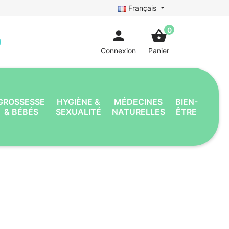
Français
0
person
shopping_basket
Connexion
Panier
GROSSESSE
HYGIÈNE &
MÉDECINES
BIEN-
& BÉBÉS
SEXUALITÉ
NATURELLES
ÊTRE