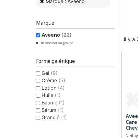
Marque : Aveeno
Marque
Aveeno
(22)
Il y a
Réinitialiser ce groupe
Forme galénique
Gel
(9)
Crème
(5)
Lotion
(4)
Huile
(1)
Baume
(1)
Sérum
(1)
Avee
Granulé
(1)
Care
Chev
250 
Nettoy