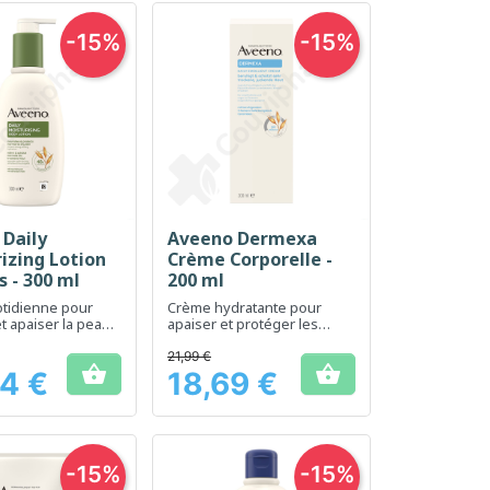
-15%
-15%
Daily
Aveeno Dermexa
erçu rapide
Aperçu rapide

izing Lotion
Crème Corporelle -
s - 300 ml
200 ml
otidienne pour
Crème hydratante pour
t apaiser la peau
apaiser et protéger les
peaux très sèches et
irritées
21,99 €


4 €
18,69 €
Prix
-15%
-15%