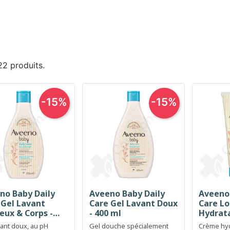
 22 produits.
-15%
-15%
no Baby Daily
Aveeno Baby Daily
Aveeno 
Aperçu rapide
Aperçu rapide
Ap



 Gel Lavant
Care Gel Lavant Doux
Care Lo
eux & Corps -
- 400 ml
Hydrata
ml
ant doux, au pH
Gel douche spécialement
Crème hyd