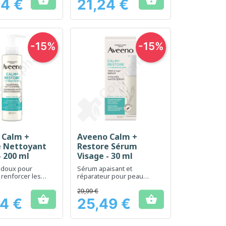


94 €
21,24 €
Prix
-15%
-15%
 Calm +
Aveeno Calm +
erçu rapide
Aperçu rapide

e Nettoyant
Restore Sérum
- 200 ml
Visage - 30 ml
 doux pour
Sérum apaisant et
 renforcer les
réparateur pour peau
sibles
sensible
29,99 €


4 €
25,49 €
Prix