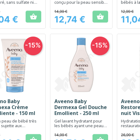
ré, sans sulfate ni
conçu pour la peau sensible
bébés à l
 pour les bébés dès
de bébé.
sensible e
ssance.
l'eczéma,
€
14,99 €
12,99 €


et au visa
,04 €
12,74 €
11,0
Prix
Prix
-15%
-15%
no Baby
Aveeno Baby
Aveeno
Aperçu rapide
Aperçu rapide
Ap



exa Crème
Dermexa Gel Douche
Restor
liente - 150 ml
Emollient - 250 ml
nuit Vi
a peau de bébé très
Gel lavant hydratant pour
Hydratati
 sujette aux
les bébés ayant une peau
restaurati
geaisons et à
très sèche, sujette aux
cutanée p
ce atopique.
démangeaisons et
sensibles
€
14,99 €
26,99 €
irritations.