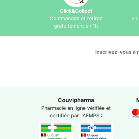
Click&Collect
Commandez et retirez
en 
gratuitement en 1h
Inscrivez-vous à 
Couvipharma
Pharmacie en ligne vérifiée et
certifiée par l'
AFMPS
: