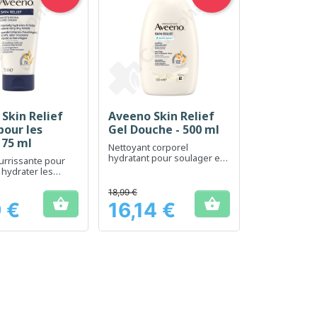
Skin Relief
Aveeno Skin Relief
erçu rapide
Aperçu rapide

our les
Gel Douche - 500 ml
 75 ml
Nettoyant corporel
hydratant pour soulager et
rrissante pour
apaiser les peaux sèches et
 hydrater les
sensibles
ches
18,99 €


 €
16,14 €
Prix