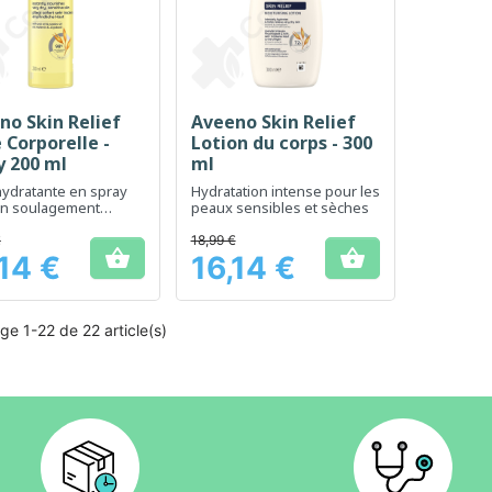
no Skin Relief
Aveeno Skin Relief
Aperçu rapide
Aperçu rapide


 Corporelle -
Lotion du corps - 300
y 200 ml
ml
hydratante en spray
Hydratation intense pour les
un soulagement
peaux sensibles et sèches
 des peaux sèches et
les
€
18,99 €


,14 €
16,14 €
Prix
ge 1-22 de 22 article(s)