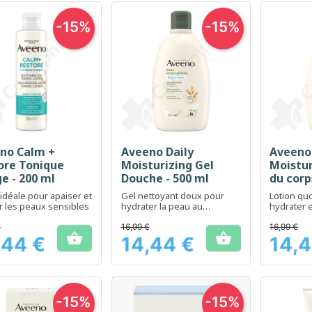
-15%
-15%
no Calm +
Aveeno Daily
Aveeno 
Aperçu rapide
Aperçu rapide
Ap



ore Tonique
Moisturizing Gel
Moistur
e - 200 ml
Douche - 500 ml
du corp
 idéale pour apaiser et
Gel nettoyant doux pour
Lotion qu
er les peaux sensibles
hydrater la peau au
hydrater e
quotidien
sèche
€
16,99 €
16,99 €


,44 €
14,44 €
14,4
Prix
Prix
-15%
-15%