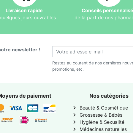
Livraison rapide
Conseils personnalis
quelques jours ouvrables
de la part de nos pharma
notre newsletter !
Restez au courant de nos dernières nouve
promotions, etc.
Moyens de paiement
Nos catégories
chevron_right
Beauté & Cosmétique
chevron_right
Grossesse & Bébés
chevron_right
Hygiène & Sexualité
chevron_right
Médecines naturelles