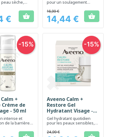
a peau sèche,
pour un soulagement
t sujette à
immédiat et durable de la
 adaptée au corps
sécheresse.
16,99 €


ge.
4 €
14,44 €
Prix
-15%
-15%
 Calm +
Aveeno Calm +
erçu rapide
Aperçu rapide

e Crème de
Restore Gel
sage - 50 ml
Hydratant Visage -
50 ml
on intense et
Gel hydratant quotidien
on de la barrière
pour les peaux sensibles,
our les peaux
contribuant à apaiser et
restaurer la barrière
24,99 €
cutanée