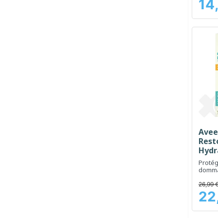
14
Prix
Avee
Rest
Hydr
50ml
Protég
domma
UV
26,99 
22
Prix