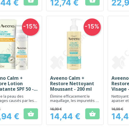


,44 €
12,74 €
22,
Prix
Prix
-15%
-15%
no Calm +
Aveeno Calm +
Aveeno
Aperçu rapide
Aperçu rapide
Ap



ore Lotion
Restore Nettoyant
Restor
atante SPF 50 -
Moussant - 200 ml
Visage 
e la peau des
Élimine efficacement le
Nettoyant
ges causés par les
maquillage, les impuretés et
apaiser et
l'excès de sébum
peaux sen
€
16,99 €
16,99 €


,94 €
14,44 €
14,4
Prix
Prix