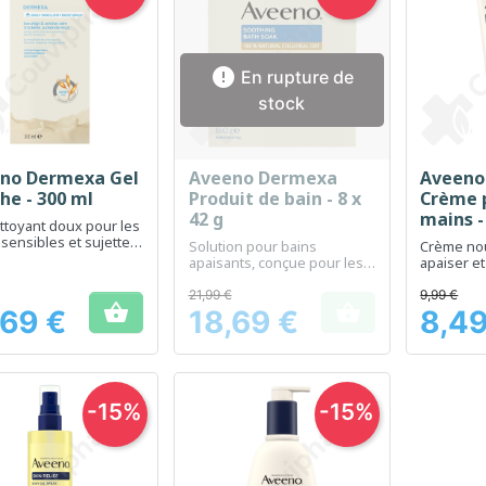

En rupture de
stock
no Dermexa Gel
Aveeno Dermexa
Aveeno 
Aperçu rapide
Aperçu rapide
Ap



he - 300 ml
Produit de bain - 8 x
Crème p
42 g
mains -
ttoyant doux pour les
sensibles et sujettes
Solution pour bains
Crème nou
zéma
apaisants, conçue pour les
apaiser et
peaux sensibles et irritées
mains sè
21,99 €
9,99 €


,69 €
18,69 €
8,49
Prix
Prix
-15%
-15%