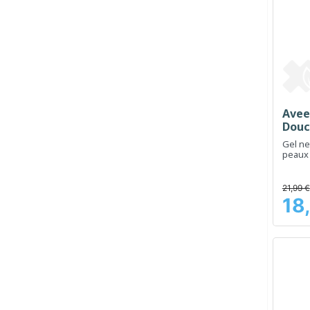
Avee
Douc
Gel ne
peaux 
à l'ec
21,99 €
18
Prix