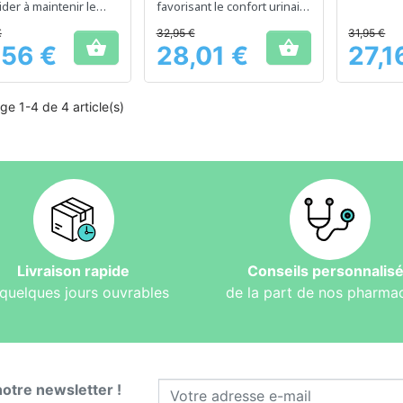
la santé d
ider à maintenir le
favorisant le confort urinaire
t urinaire
quotidien
€
32,95 €
31,95 €


,56 €
28,01 €
27,1
Prix
Prix
ge 1-4 de 4 article(s)
Livraison rapide
Conseils personnalis
quelques jours ouvrables
de la part de nos pharma
notre newsletter !