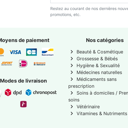
Restez au courant de nos dernières nouve
promotions, etc.
Moyens de paiement
Nos catégories
chevron_right
Beauté & Cosmétique
chevron_right
Grossesse & Bébés
chevron_right
Hygiène & Sexualité
chevron_right
Médecines naturelles
chevron_right
Médicaments sans
Modes de livraison
prescription
chevron_right
Soins à domiciles / Pre
soins
chevron_right
Vétérinaire
chevron_right
Vitamines & Nutriments