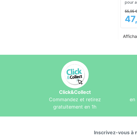
pour a
confor
55,95 
47
Prix
Afficha
Click&Collect
Commandez et retirez
en 
gratuitement en 1h
Inscrivez-vous à 