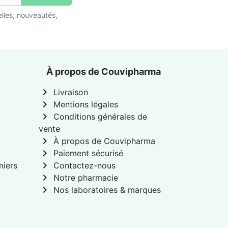
lles, nouveautés,
À propos de Couvipharma
chevron_right
Livraison
chevron_right
Mentions légales
chevron_right
Conditions générales de
vente
chevron_right
À propos de Couvipharma
chevron_right
Paiement sécurisé
chevron_right
miers
Contactez-nous
chevron_right
Notre pharmacie
chevron_right
Nos laboratoires & marques