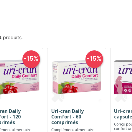
 4 produits.
-15%
-15%
ran Daily
Uri-cran Daily
Uri-cra
Aperçu rapide
Aperçu rapide
Ap



ort - 120
Comfort - 60
capsul
primés
comprimés
Conçu pour
confort ur
ment alimentaire
Complément alimentaire