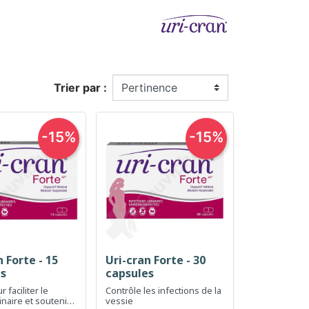
Trier par :
-15%
-15%
n Forte - 15
Uri-cran Forte - 30
erçu rapide
Aperçu rapide

es
capsules
 faciliter le
Contrôle les infections de la
inaire et soutenir
vessie