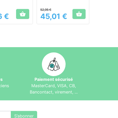
es voies urinaires.
52,95 €


6 €
45,01 €
Prix
és
Paiement sécurisé
ciens
MasterCard, VISA, CB,
Bancontact, virement, ...
S’abonner