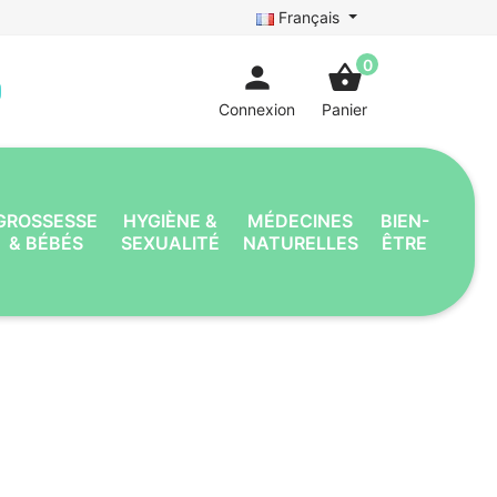
Français
0
person
shopping_basket
Connexion
Panier
GROSSESSE
HYGIÈNE &
MÉDECINES
BIEN-
& BÉBÉS
SEXUALITÉ
NATURELLES
ÊTRE