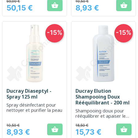
59,00 €
10,50 €
l'homme


50,15 €
8,93 €
Prix
Prix
-15%
-15%
Ducray Diaseptyl -
Ducray Elution
Spray 125 ml
Shampooing Doux
Rééquilibrant - 200 ml
Spray désinfectant pour
nettoyer et purifier la peau
Shampooing doux pour
rééquilibrer et apaiser le
cuir chevelu
10,50 €
18,50 €


8,93 €
15,73 €
Prix
Prix