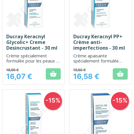
Ducray Keracnyl
Ducray Keracnyl PP+
Glycolic+ Creme
Crème anti-
Desincrustant - 30 ml
imperfections - 30 ml
Crème spécialement
Crème apaisante
formulée pour les peaux à
spécialement formulée
tendance acnéique
pour les peaux à tendance
18,90 €
19,50 €
acnéique


16,07 €
16,58 €
Prix
Prix
-15%
-15%