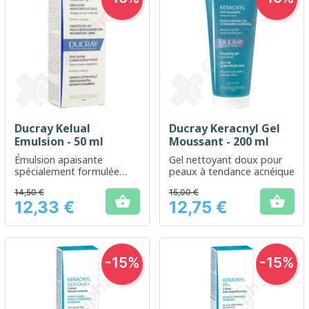
Ducray Kelual
Ducray Keracnyl Gel
Emulsion - 50 ml
Moussant - 200 ml
Émulsion apaisante
Gel nettoyant doux pour
spécialement formulée
peaux à tendance acnéique
pour les peaux irritées et
14,50 €
15,00 €
squameuses


12,33 €
12,75 €
Prix
Prix
-15%
-15%