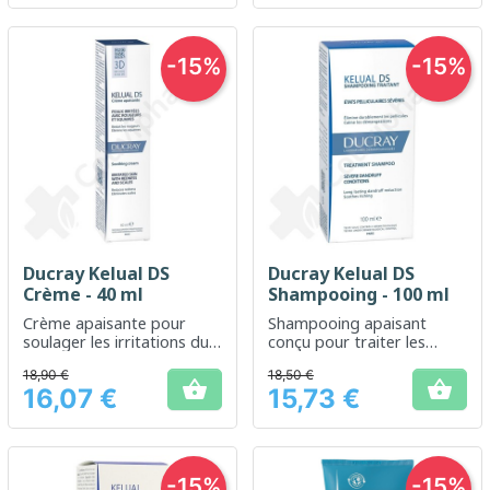
-15%
-15%
Ducray Kelual DS
Ducray Kelual DS
Crème - 40 ml
Shampooing - 100 ml
Crème apaisante pour
Shampooing apaisant
soulager les irritations du
conçu pour traiter les
cuir chevelu et du visage
pellicules sévères et
18,90 €
18,50 €
soulager les


16,07 €
15,73 €
démangeaisons.
Prix
Prix
-15%
-15%