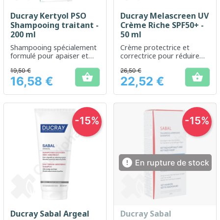
Ducray Kertyol PSO
Ducray Melascreen UV
Shampooing traitant -
Crème Riche SPF50+ -
200 ml
50 ml
Shampooing spécialement
Crème protectrice et
formulé pour apaiser et
correctrice pour réduire
traiter les états squameux
les taches pigmentaires
19,50 €
26,50 €
du cuir chevelu


16,58 €
22,52 €
Prix
Prix
-15%
-15%

En rupture de stock
Ducray Sabal Argeal
Ducray Sabal