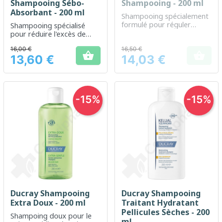
Shampooing Sébo-
Shampooing - 200 ml
Absorbant - 200 ml
Shampooing spécialement
formulé pour réguler
Shampooing spécialisé
l'excès de sébum et
pour réduire l'excès de
apaiser le cuir chevelu.
sébum et rafraîchir le cuir
16,00 €
16,50 €
chevelu gras


13,60 €
14,03 €
Prix
Prix
-15%
-15%
Ducray Shampooing
Ducray Shampooing
Extra Doux - 200 ml
Traitant Hydratant
Pellicules Sèches - 200
Shampoing doux pour le
ml