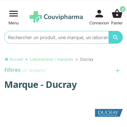
0

person
shopping_basket
Menu
Connexion
Panier

Accueil
Laboratoires / marques
Ducray
home
Filtres
(21 produits)
Marque - Ducray