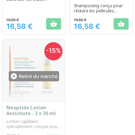
squameux et rafraîchir le
Shampooing conçu pour
cuir chevelu
réduire les pellicules
grasses et apaiser le cuir
19,50 €
19,50 €
chevelu


16,58 €
16,58 €
Prix
Prix
-15%

Retiré du marché
Neoptide Lotion
Antichute - 3 x 30 ml
Lotion capillaire
spécialement conçue pour
réduire la chute des