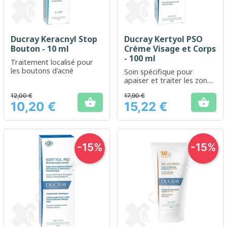
Ducray Keracnyl Stop
Ducray Kertyol PSO
Bouton - 10 ml
Crème Visage et Corps
- 100 ml
Traitement localisé pour
les boutons d'acné
Soin spécifique pour
apaiser et traiter les zones
de peaux à tendance
12,00 €
17,90 €
psoriasique


10,20 €
15,22 €
Prix
Prix
-15%
-15%