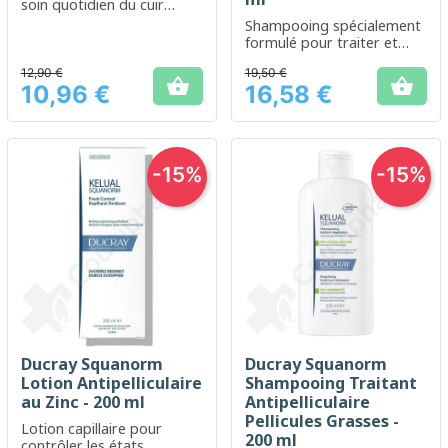
soin quotidien du cuir
chevelu sensible
Shampooing spécialement
formulé pour traiter et
réduire les pellicules sèches
12,90 €
19,50 €


10,96 €
16,58 €
Prix
Prix
-15%
-15%
Ducray Squanorm
Ducray Squanorm
Lotion Antipelliculaire
Shampooing Traitant
au Zinc - 200 ml
Antipelliculaire
Pellicules Grasses -
Lotion capillaire pour
200 ml
contrôler les états