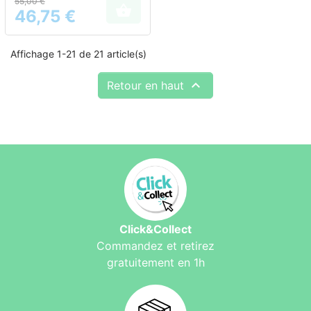
55,00 €
cheveux chez les femmes

46,75 €
Prix
Affichage 1-21 de 21 article(s)

Retour en haut
Click&Collect
Commandez et retirez
gratuitement en 1h