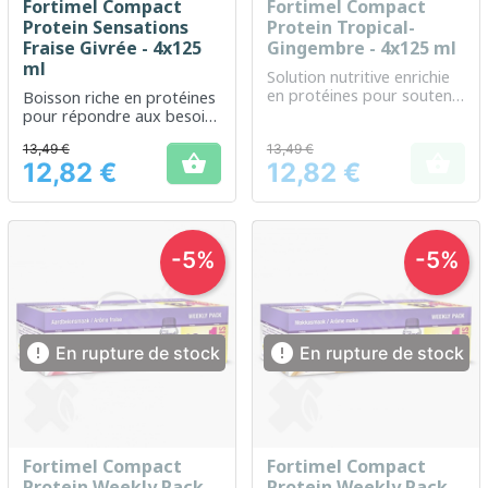
Fortimel Compact
Fortimel Compact
Protein Sensations
Protein Tropical-
Fraise Givrée - 4x125
Gingembre - 4x125 ml
ml
Solution nutritive enrichie
en protéines pour soutenir
Boisson riche en protéines
les besoins nutritionnels
pour répondre aux besoins
spécifiques
nutritionnels en cas de
13,49 €
13,49 €
malnutrition ou de risque


12,82 €
12,82 €
de malnutrition.
Prix
Prix
-5%
-5%


En rupture de stock
En rupture de stock
Fortimel Compact
Fortimel Compact
Protein Weekly Pack
Protein Weekly Pack