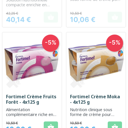
un apport énergétique
compacte enrichie en
supplémentaire
protéines pour le support
42,25 €
10,59 €
quotidien


40,14 €
10,06 €
Prix
Prix
-5%
-5%
Fortimel Crème Fruits
Fortimel Crème Moka
Forêt - 4x125 g
- 4x125 g
Alimentation
Nutrition clinique sous
complémentaire riche en
forme de crème pour
nutriments, spécialement
soutenir les besoins
10,59 €
10,59 €
conçu pour les besoins
nutritionnels

