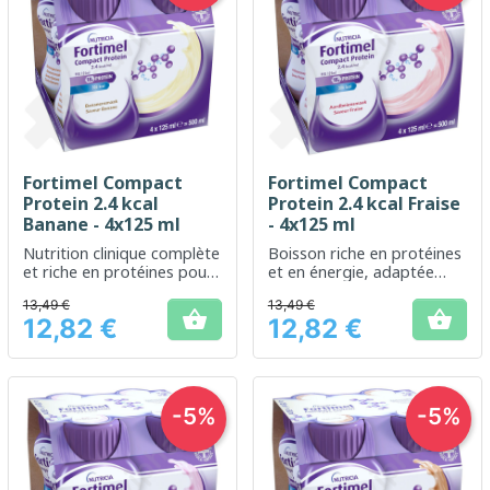
Fortimel Compact
Fortimel Compact
Protein 2.4 kcal
Protein 2.4 kcal Fraise
Banane - 4x125 ml
- 4x125 ml
Nutrition clinique complète
Boisson riche en protéines
et riche en protéines pour
et en énergie, adaptée
répondre aux besoins
pour les besoins
13,49 €
13,49 €
énergétiques accrus
nutritionnels en cas de


12,82 €
12,82 €
dénutrition.
Prix
Prix
-5%
-5%