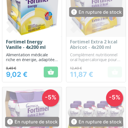

En rupture de stock
Fortimel Energy
Fortimel Extra 2 kcal
Vanille - 4x200 ml
Abricot - 4x200 ml
Alimentation médicale
Complément nutritionnel
riche en énergie, adaptée
oral hypercalorique pour
pour les besoins
soutenir les besoins
9,49 €
12,49 €
nutritionnels en cas de
énergétiques accrus


9,02 €
11,87 €
malnutrition liée à une
Prix
Prix
maladie.
-5%
-5%


En rupture de stock
En rupture de stock