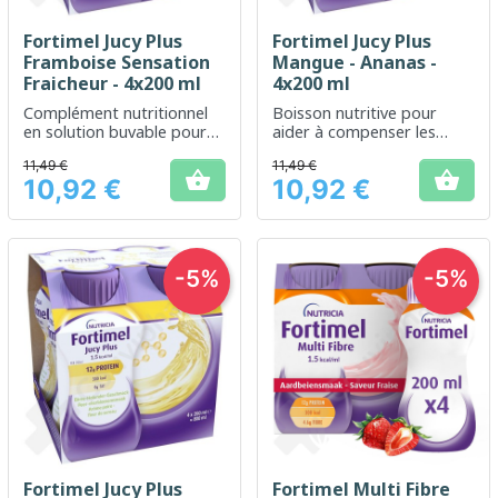
Fortimel Jucy Plus
Fortimel Jucy Plus
Framboise Sensation
Mangue - Ananas -
Fraicheur - 4x200 ml
4x200 ml
Complément nutritionnel
Boisson nutritive pour
en solution buvable pour
aider à compenser les
un apport énergétique
besoins nutritionnels en
11,49 €
11,49 €
adapté
cas de malnutrition ou de


10,92 €
10,92 €
risque de malnutrition.
Prix
Prix
-5%
-5%
Fortimel Jucy Plus
Fortimel Multi Fibre