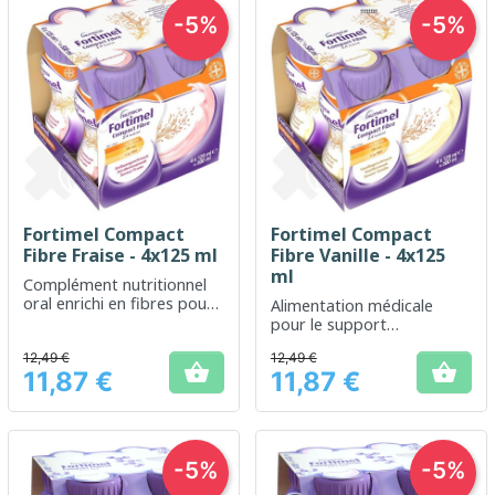
-5%
-5%
Fortimel Compact
Fortimel Compact
Fibre Fraise - 4x125 ml
Fibre Vanille - 4x125
ml
Complément nutritionnel
oral enrichi en fibres pour
Alimentation médicale
un soutien énergétique
pour le support
quotidien
nutritionnel en cas de
12,49 €
12,49 €
besoins énergétiques


11,87 €
11,87 €
accrus
Prix
Prix
-5%
-5%