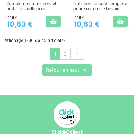
Complément nutritionnel
Nutrition clinique complète
oral à la vanille pour
pour soutenir le besoin
soutenir les besoins
énergétique
11,19 €
11,19 €
énergétiques


10,63 €
10,63 €
Prix
Prix
Affichage 1-36 de 45 article(s)
Suivant
1
2


Retour en haut
Click&Collect