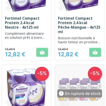
Fortimel Compact
Fortimel Compact
Protein 2.4 kcal
Protein 2.4 kcal
Neutre - 4x125 ml
Pêche-Mangue - 4x125
ml
Complément alimentaire
en solution prêt à boire
Boisson nutritionnelle à
pour le soutien nutritionnel
haute teneur en protéines
des adultes et séniors
et en calories pour le
13,49 €
13,49 €
soutien nutritionnel


12,82 €
12,82 €
Prix
Prix
-5%
-5%

En rupture de stock