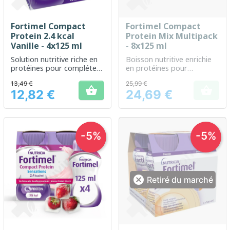
Fortimel Compact
Fortimel Compact
Protein 2.4 kcal
Protein Mix Multipack
Vanille - 4x125 ml
- 8x125 ml
Solution nutritive riche en
Boisson nutritive enrichie
protéines pour compléter
en protéines pour
l'alimentation quotidienne
compléter l'alimentation
13,49 €
25,99 €
quotidienne


12,82 €
24,69 €
Prix
Prix
-5%
-5%

Retiré du marché