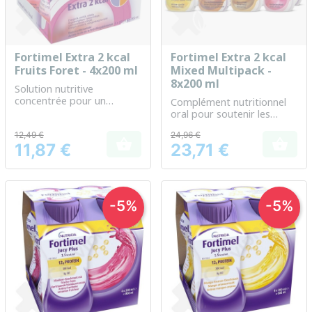
Fortimel Extra 2 kcal
Fortimel Extra 2 kcal
Fruits Foret - 4x200 ml
Mixed Multipack -
8x200 ml
Solution nutritive
concentrée pour un
Complément nutritionnel
soutien énergétique
oral pour soutenir les
additionnel
besoins énergétiques
12,49 €
24,96 €
accrus


11,87 €
23,71 €
Prix
Prix
-5%
-5%