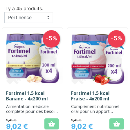
Il y a 45 produits.
-5%
-5%
Fortimel 1.5 kcal
Fortimel 1.5 kcal
Banane - 4x200 ml
Fraise - 4x200 ml
Alimentation médicale
Complément nutritionnel
complète pour des besoins
oral pour un apport
énergétiques accrus
calorique élevé
9,49 €
9,49 €


9,02 €
9,02 €
Prix
Prix