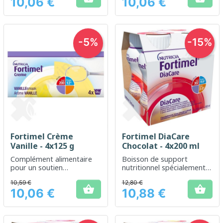
10,06 €
10,06 €
diététiques en cas de
Prix
Prix
malnutrition
-5%
-15%
Fortimel Crème
Fortimel DiaCare
Vanille - 4x125 g
Chocolat - 4x200 ml
Complément alimentaire
Boisson de support
pour un soutien
nutritionnel spécialement
nutritionnel complet et
formulée pour les besoins
10,59 €
12,80 €
enrichi
des diabétiques


10,06 €
10,88 €
Prix
Prix