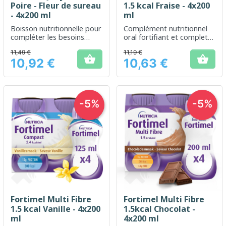
Poire - Fleur de sureau
1.5 kcal Fraise - 4x200
- 4x200 ml
ml
Boisson nutritionnelle pour
Complément nutritionnel
compléter les besoins
oral fortifiant et complet
énergétiques quotidiens
pour un apport calorique
11,49 €
11,19 €
avec une saveur agréable
concentré


10,92 €
10,63 €
Prix
Prix
-5%
-5%
Fortimel Multi Fibre
Fortimel Multi Fibre
1.5 kcal Vanille - 4x200
1.5kcal Chocolat -
ml
4x200 ml