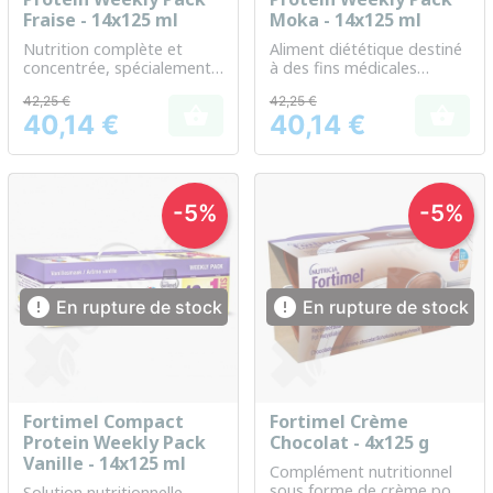
Fraise - 14x125 ml
Moka - 14x125 ml
Nutrition complète et
Aliment diététique destiné
concentrée, spécialement
à des fins médicales
conçue pour les besoins
spéciales pour les besoins
42,25 €
42,25 €
protéiniques accrus
en protéines accrus


40,14 €
40,14 €
Prix
Prix
-5%
-5%


En rupture de stock
En rupture de stock
Fortimel Compact
Fortimel Crème
Protein Weekly Pack
Chocolat - 4x125 g
Vanille - 14x125 ml
Complément nutritionnel
sous forme de crème pour
Solution nutritionnelle