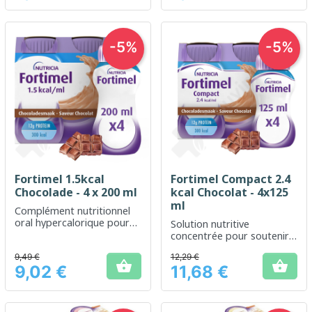
-5%
-5%
Fortimel 1.5kcal
Fortimel Compact 2.4
Chocolade - 4 x 200 ml
kcal Chocolat - 4x125
ml
Complément nutritionnel
oral hypercalorique pour
Solution nutritive
soutenir les besoins
concentrée pour soutenir
énergétiques
les besoins énergétiques
9,49 €
12,29 €
quotidiens


9,02 €
11,68 €
Prix
Prix