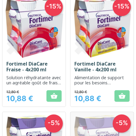
-15%
-15%
Fortimel DiaCare
Fortimel DiaCare
Fraise - 4x200 ml
Vanille - 4x200 ml
Solution réhydratante avec
Alimentation de support
un agréable goût de fraise,
pour les besoins
conçue pour le
nutritionnels spécifiques
12,80 €
12,80 €
rétablissement des fluides


10,88 €
10,88 €
corporels.
Prix
Prix
-5%
-5%