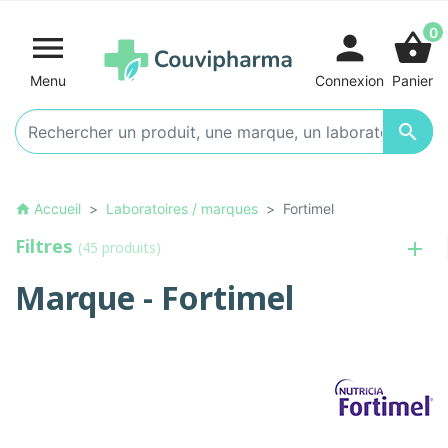
0

person
shopping_basket
Menu
Connexion
Panier

Accueil
Laboratoires / marques
Fortimel
home
Filtres
(45 produits)
Marque - Fortimel