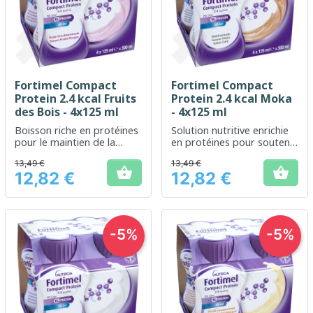
Fortimel Compact
Fortimel Compact
Protein 2.4 kcal Fruits
Protein 2.4 kcal Moka
des Bois - 4x125 ml
- 4x125 ml
Boisson riche en protéines
Solution nutritive enrichie
pour le maintien de la
en protéines pour soutenir
masse musculaire et une
les besoins nutritionnels en
13,49 €
13,49 €
nutrition médicale
cas de malnutrition ou de


12,82 €
12,82 €
complète
risques de malnutrition
Prix
Prix
-5%
-5%