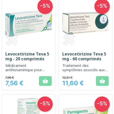
-5%
-5%
Levocetirizine Teva 5
Levocetirizine Teva 5
mg - 20 comprimés
mg - 60 comprimés
Médicament
Traitement des
antihistaminique pour
symptômes associés aux
soulager les allergies
allergies saisonnières et
7,96 €
12,21 €
perannuelles


7,56 €
11,60 €
Prix
Prix
-5%
-5%