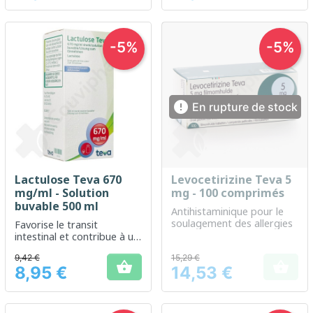
-5%
-5%

En rupture de stock
Lactulose Teva 670
Levocetirizine Teva 5
mg/ml - Solution
mg - 100 comprimés
buvable 500 ml
Antihistaminique pour le
soulagement des allergies
Favorise le transit
intestinal et contribue à un
meilleur confort digestif
9,42 €
15,29 €


8,95 €
14,53 €
Prix
Prix