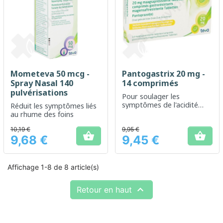
Mometeva 50 mcg -
Pantogastrix 20 mg -
Spray Nasal 140
14 comprimés
pulvérisations
Pour soulager les
symptômes de l'acidité
Réduit les symptômes liés
gastrique et des brûlures
au rhume des foins
d'estomac
10,19 €
9,95 €


9,68 €
9,45 €
Prix
Prix
Affichage 1-8 de 8 article(s)

Retour en haut