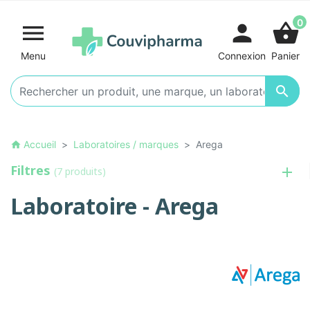
0

person
shopping_basket
Menu
Connexion
Panier

Accueil
Laboratoires / marques
Arega
home
Filtres
(7 produits)
Laboratoire - Arega