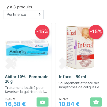
Il y a 8 produits.
-15%
-15%
Abilar 10% - Pommade
Infacol - 50 ml
20 g
Soulagement efficace des
symptômes de coliques et
Traitement localisé pour
de gaz chez le nourrisson
favoriser la guérison de la
peau
19,50 €
12,75 €


16,58 €
10,84 €
Prix
Prix