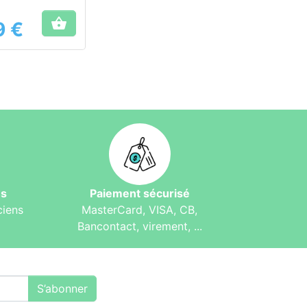
estinal naturel

9 €
és
Paiement sécurisé
ciens
MasterCard, VISA, CB,
Bancontact, virement, ...
S’abonner