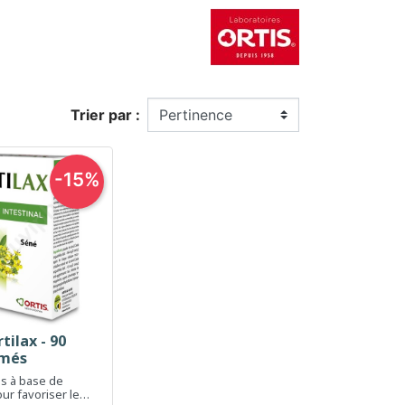
Trier par :
-15%
tilax - 90
erçu rapide
més
s à base de
ur favoriser le