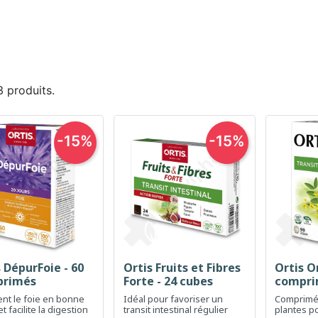
 3 produits.
-15%
-15%
 DépurFoie - 60
Ortis Fruits et Fibres
Ortis Or
Aperçu rapide
Aperçu rapide
Ap



primés
Forte - 24 cubes
compri
ent le foie en bonne
Idéal pour favoriser un
Comprimé
t facilite la digestion
transit intestinal régulier
plantes po