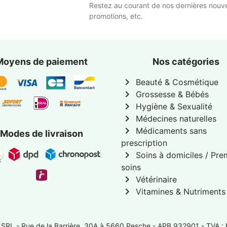
Restez au courant de nos dernières nouve
promotions, etc.
Moyens de paiement
Nos catégories
chevron_right
Beauté & Cosmétique
chevron_right
Grossesse & Bébés
chevron_right
Hygiène & Sexualité
chevron_right
Médecines naturelles
chevron_right
Médicaments sans
Modes de livraison
prescription
chevron_right
Soins à domiciles / Pre
soins
chevron_right
Vétérinaire
chevron_right
Vitamines & Nutriments
 SRL -
Rue de la Barrière, 30A à 5660 Pesche
- APB 932901 - TVA :