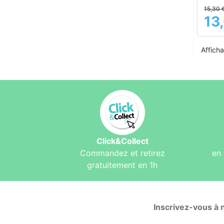
15,30 
13
Prix
Afficha
Click&Collect
Commandez et retirez
en 
gratuitement en 1h
Inscrivez-vous à 