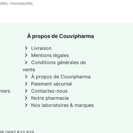
lles, nouveautés,
À propos de Couvipharma
chevron_right
Livraison
chevron_right
Mentions légales
chevron_right
Conditions générales de
vente
chevron_right
À propos de Couvipharma
chevron_right
Paiement sécurisé
chevron_right
miers
Contactez-nous
chevron_right
Notre pharmacie
chevron_right
Nos laboratoires & marques
 BE 0697 833 935