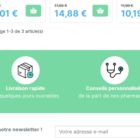
transit int
€
17,50 €
11,99 €


,01 €
14,88 €
10,1
Prix
Prix
ge 1-3 de 3 article(s)
Livraison rapide
Conseils personnalis
quelques jours ouvrables
de la part de nos pharma
notre newsletter !