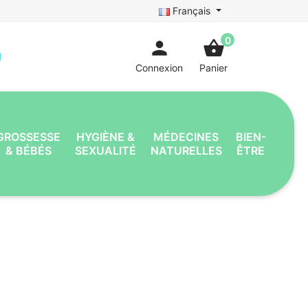
Français
0
person
shopping_basket
Connexion
Panier
GROSSESSE
HYGIÈNE &
MÉDECINES
BIEN-
& BÉBÉS
SEXUALITÉ
NATURELLES
ÊTRE