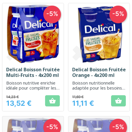
-5%
-5%
Delical Boisson Fruitée
Delical Boisson Fruitée
Multi-Fruits - 4x200 ml
Orange - 4x200 ml
Boisson nutritive enrichie
Boisson nutritionnelle
idéale pour compléter les
adaptée pour les besoins
besoins nutritionnels
accrus en énergie
14,23 €
11,69 €
quotidiens.


13,52 €
11,11 €
Prix
Prix
-5%
-5%