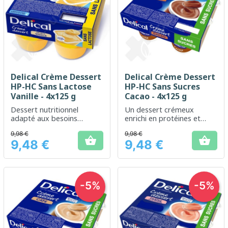
Delical Crème Dessert
Delical Crème Dessert
HP-HC Sans Lactose
HP-HC Sans Sucres
Vanille - 4x125 g
Cacao - 4x125 g
Dessert nutritionnel
Un dessert crémeux
adapté aux besoins
enrichi en protéines et
énergétiques accrus, sans
sans sucre, idéal pour un
9,98 €
9,98 €
lactose.
encas nutritif


9,48 €
9,48 €
Prix
Prix
-5%
-5%