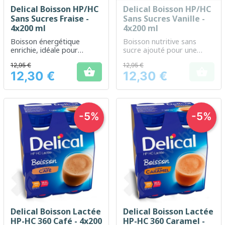
Delical Boisson HP/HC
Delical Boisson HP/HC
Sans Sucres Fraise -
Sans Sucres Vanille -
4x200 ml
4x200 ml
Boisson énergétique
Boisson nutritive sans
enrichie, idéale pour
sucre ajouté pour une
complément nutritionnel
alimentation équilibrée et
12,95 €
12,95 €
sans sucre ajouté
gourmande


12,30 €
12,30 €
Prix
Prix
-5%
-5%
Delical Boisson Lactée
Delical Boisson Lactée
HP-HC 360 Café - 4x200
HP-HC 360 Caramel -