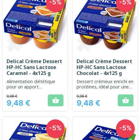
-5%
-5%
Delical Crème Dessert
Delical Crème Dessert
HP-HC Sans Lactose
HP-HC Sans Lactose
Caramel - 4x125 g
Chocolat - 4x125 g
Alimentation diététique
Dessert crémeux enrichi en
pour un apport
protéines, idéal pour une
énergétique et protéique,
nutrition médicale sans
9,98 €
9,98 €
sans lactose, au goût de
lactose


9,48 €
9,48 €
caramel
Prix
Prix
-5%
-5%