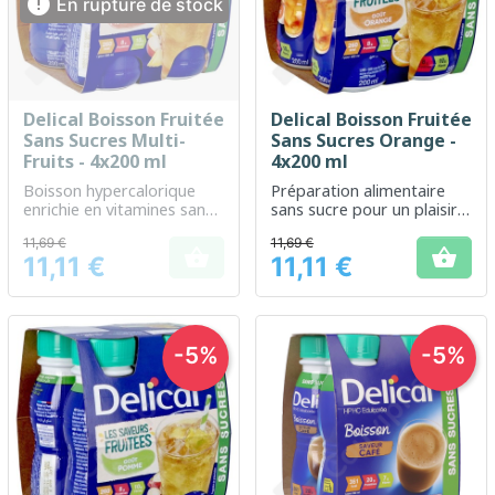

En rupture de stock
Delical Boisson Fruitée
Delical Boisson Fruitée
Sans Sucres Multi-
Sans Sucres Orange -
Fruits - 4x200 ml
4x200 ml
Boisson hypercalorique
Préparation alimentaire
enrichie en vitamines sans
sans sucre pour un plaisir
sucre, idéale pour les
fruité avec une touche
11,69 €
11,69 €
besoins nutritionnels
d'orange


11,11 €
11,11 €
accrus.
Prix
Prix
-5%
-5%