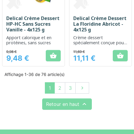
Delical Crème Dessert
Delical Crème Dessert
HP-HC Sans Sucres
La Floridine Abricot -
Vanille - 4x125 g
4x125 g
Apport calorique et en
Crème dessert
protéines, sans sucres
spécialement conçue pour
les besoins nutritionnels en
9,98 €
11,69 €
cas de malnutrition ou de


9,48 €
11,11 €
risque de malnutrition.
Prix
Prix
Affichage 1-36 de 76 article(s)
Suivant
1
2
3


Retour en haut