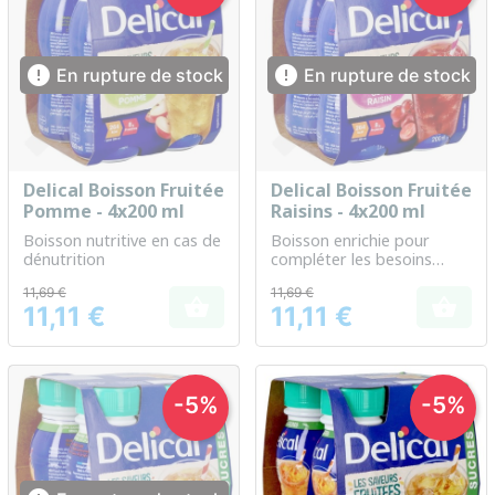


En rupture de stock
En rupture de stock
Delical Boisson Fruitée
Delical Boisson Fruitée
Pomme - 4x200 ml
Raisins - 4x200 ml
Boisson nutritive en cas de
Boisson enrichie pour
dénutrition
compléter les besoins
nutritionnels quotidiens
11,69 €
11,69 €


11,11 €
11,11 €
Prix
Prix
-5%
-5%