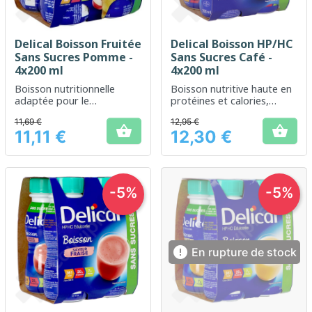
Delical Boisson Fruitée
Delical Boisson HP/HC
Sans Sucres Pomme -
Sans Sucres Café -
4x200 ml
4x200 ml
Boisson nutritionnelle
Boisson nutritive haute en
adaptée pour le
protéines et calories,
complément alimentaire
adaptée pour les besoins
11,69 €
12,95 €
sans sucre ajouté
énergétiques accrus, sans


11,11 €
12,30 €
sucre ajouté.
Prix
Prix
-5%
-5%

En rupture de stock