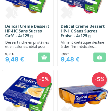
Delical Crème Dessert
Delical Crème Dessert
HP-HC Sans Sucres
HP-HC Sans Sucres
Café - 4x125 g
Fraise - 4x125 g
Dessert riche en protéines
Aliment diététique destiné
et en calories, idéal pour
à des fins médicales
une alimentation équilibrée
spéciales, idéal pour
9,98 €
9,98 €
sans sucre ajouté
enrichir l'alimentation en


9,48 €
9,48 €
protéines et calories sans
Prix
Prix
ajout de sucre.
-5%
-5%