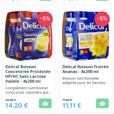
-5%
-5%
Delical Boisson
Delical Boisson Fruitée
Concentrée Protéinée
Ananas - 4x200 ml
HP/HC Sans Lactose
Boisson nutritionnelle
Vanille - 4x200 ml
adaptée pour les besoins
accrus en énergie
Complément nutritionnel
conçu pour répondre aux
besoins énergétiques et
14,95 €
11,69 €
nutritionnels accrus.


14,20 €
11,11 €
Prix
Prix