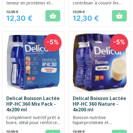
teneur en protéines et
contribuer à couvrir les
calories pour un soutien
besoins énergétiques
12,95 €
12,95 €
énergétique optimal.
élevés


12,30 €
12,30 €
Prix
Prix
-5%
-5%
Delical Boisson Lactée
Delical Boisson Lactée
HP-HC 360 Mix Pack -
HP-HC 360 Nature -
4x200 ml
4x200 ml
Complément nutritif prêt à
Boisson nutritive
boire, idéal pour renforcer
hyperprotéinée et
l'apport calorique
hypercalorique pour un
12,95 €
12,95 €
quotidien.
apport énergétique