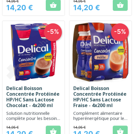
14,95 €
14,95 €
énergétiques dans un
complémenter


14,20 €
14,20 €
format concentré.
l'alimentation
Prix
Prix
-5%
-5%
Delical Boisson
Delical Boisson
Concentrée Protéinée
Concentrée Protéinée
HP/HC Sans Lactose
HP/HC Sans Lactose
Chocolat - 4x200 ml
Fraise - 4x200 ml
Solution nutritionnelle
Complément alimentaire
complète pour les besoins
hyperénergétique pour les
accrus en énergie
besoins nutritionnels
14,95 €
14,95 €
accrus


14,20 €
14,20 €