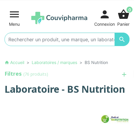
0

person
shopping_basket
Menu
Connexion
Panier

Accueil
Laboratoires / marques
BS Nutrition
home
Filtres
(76 produits)
Laboratoire - BS Nutrition