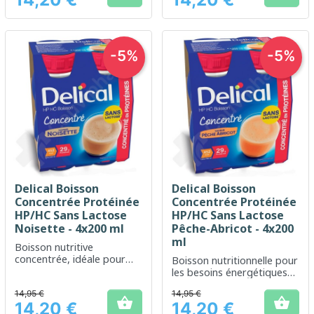
Prix
Prix
-5%
-5%
Delical Boisson
Delical Boisson
Concentrée Protéinée
Concentrée Protéinée
HP/HC Sans Lactose
HP/HC Sans Lactose
Noisette - 4x200 ml
Pêche-Abricot - 4x200
ml
Boisson nutritive
concentrée, idéale pour
Boisson nutritionnelle pour
une alimentation contrôlée
les besoins énergétiques
en calories
élevés
14,95 €
14,95 €


14,20 €
14,20 €
Prix
Prix