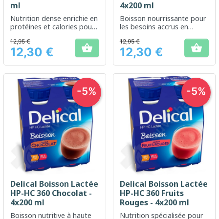
ml
4x200 ml
Nutrition dense enrichie en
Boisson nourrissante pour
protéines et calories pour
les besoins accrus en
un complément alimentaire
énergie et en protéines
12,95 €
12,95 €
efficace


12,30 €
12,30 €
Prix
Prix
-5%
-5%
Delical Boisson Lactée
Delical Boisson Lactée
HP-HC 360 Chocolat -
HP-HC 360 Fruits
4x200 ml
Rouges - 4x200 ml
Boisson nutritive à haute
Nutrition spécialisée pour