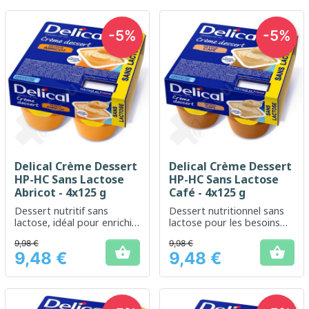
-5%
-5%
Delical Crème Dessert
Delical Crème Dessert
HP-HC Sans Lactose
HP-HC Sans Lactose
Abricot - 4x125 g
Café - 4x125 g
Dessert nutritif sans
Dessert nutritionnel sans
lactose, idéal pour enrichir
lactose pour les besoins
l'alimentation en protéines
accrus en énergie et en
9,98 €
9,98 €
et calories
protéines


9,48 €
9,48 €
Prix
Prix