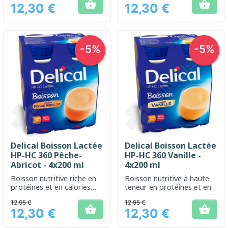


12,30 €
12,30 €
optimal
Prix
Prix
-5%
-5%
Delical Boisson Lactée
Delical Boisson Lactée
HP-HC 360 Pêche-
HP-HC 360 Vanille -
Abricot - 4x200 ml
4x200 ml
Boisson nutritive riche en
Boisson nutritive à haute
protéines et en calories
teneur en protéines et en
pour une alimentation
calories, aromatisée à la
12,95 €
12,95 €
médicale complète
vanille


12,30 €
12,30 €
Prix
Prix