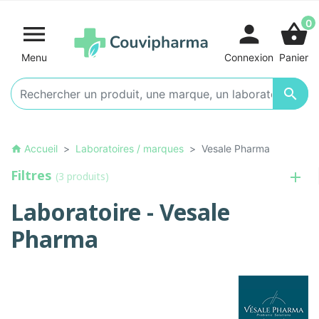
0

person
shopping_basket
Menu
Connexion
Panier

Accueil
Laboratoires / marques
Vesale Pharma
home
Filtres
(3 produits)
Laboratoire - Vesale
Pharma