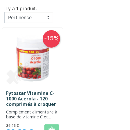
Il y a 1 produit.
-15%
Fytostar Vitamine C-
1000 Acerola - 120
comprimés à croquer
Complément alimentaire à
base de vitamine C et
acérola pour un boost
36,45 €
d'énergie et de vitalité
