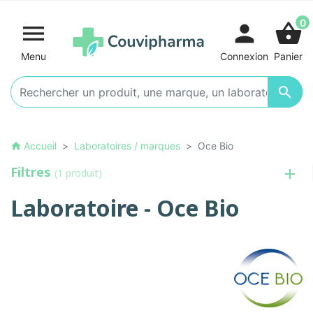
0

person
shopping_basket
Menu
Connexion
Panier

Accueil
Laboratoires / marques
Oce Bio
home
Filtres
(1 produit)
Laboratoire - Oce Bio