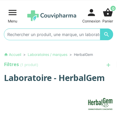
0

person
shopping_basket
Menu
Connexion
Panier

Accueil
Laboratoires / marques
HerbalGem
home
Filtres
(1 produit)
Laboratoire - HerbalGem