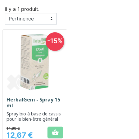
Il y a 1 produit.
-15%
HerbalGem - Spray 15
ml
Spray bio à base de cassis
pour le bien-être général
14,90 €

12,67 €
Prix