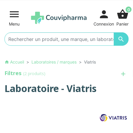
0

person
shopping_basket
Menu
Connexion
Panier

Accueil
Laboratoires / marques
Viatris
home
Filtres
(2 produits)
Laboratoire - Viatris