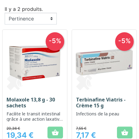
Il y a 2 produits.
-5%
-5%
Molaxole 13,8 g - 30
Terbinafine Viatris -
sachets
Crème 15 g
Facilite le transit intestinal
Infections de la peau
grâce à une action laxative
douce et efficace
20,36 €
7,55 €


19,34 €
7,17 €
Prix
Prix