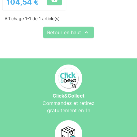
104,54 €
Prix
Affichage 1-1 de 1 article(s)

Retour en haut
Click&Collect
Commandez et retirez
gratuitement en 1h