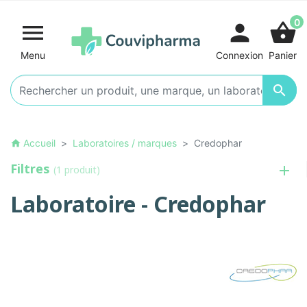
0

person
shopping_basket
Menu
Connexion
Panier

Accueil
Laboratoires / marques
Credophar
home
Filtres
(1 produit)
Laboratoire - Credophar