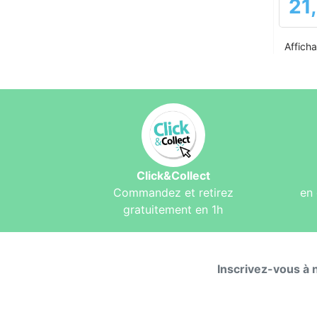
21
Prix
Afficha
Click&Collect
Commandez et retirez
en 
gratuitement en 1h
Inscrivez-vous à 