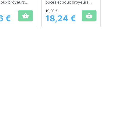
poux broyeurs
puces et poux broyeurs
chiens
chez les chats
19,20 €


6 €
18,24 €
Prix