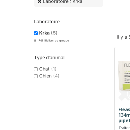
Laboratoire : Krka
Laboratoire
Krka
(5)
Il y a
Réinitialiser ce groupe
Type d'animal
Chat
(1)
Chien
(4)
Flea
134m
pipe
Traite