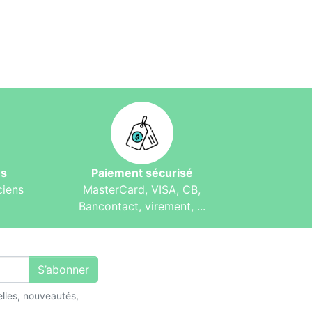
és
Paiement sécurisé
ciens
MasterCard, VISA, CB,
Bancontact, virement, ...
S’abonner
lles, nouveautés,