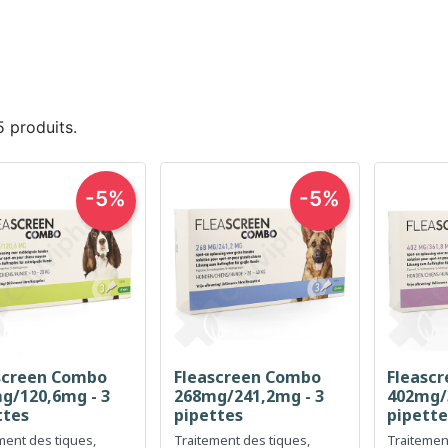
 5 produits.
-5%
-5%
screen Combo
Fleascreen Combo
Fleasc
Aperçu rapide
Aperçu rapide
Ap



g/120,6mg - 3
268mg/241,2mg - 3
402mg/
ttes
pipettes
pipette
ment des tiques,
Traitement des tiques,
Traitemen