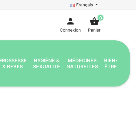
Français
0
person
shopping_basket
Connexion
Panier
GROSSESSE
HYGIÈNE &
MÉDECINES
BIEN-
& BÉBÉS
SEXUALITÉ
NATURELLES
ÊTRE