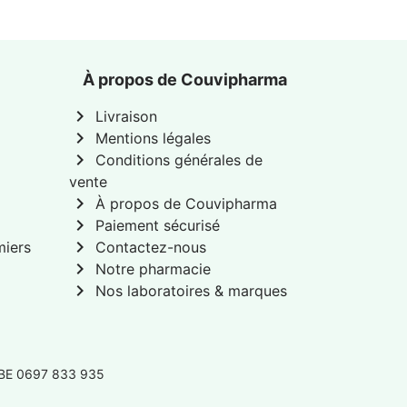
À propos de Couvipharma
chevron_right
Livraison
chevron_right
Mentions légales
chevron_right
Conditions générales de
vente
chevron_right
À propos de Couvipharma
chevron_right
Paiement sécurisé
chevron_right
miers
Contactez-nous
chevron_right
Notre pharmacie
chevron_right
Nos laboratoires & marques
 BE 0697 833 935