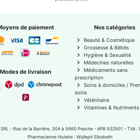
Moyens de paiement
Nos catégories
chevron_right
Beauté & Cosmétique
chevron_right
Grossesse & Bébés
chevron_right
Hygiène & Sexualité
chevron_right
Médecines naturelles
chevron_right
Médicaments sans
Modes de livraison
prescription
chevron_right
Soins à domiciles / Pre
soins
chevron_right
Vétérinaire
chevron_right
Vitamines & Nutriments
 SRL -
Rue de la Barrière, 30A à 5660 Pesche
- APB 932901 - TVA :
Pharmacienne titulaire : Wullepit Elisabeth