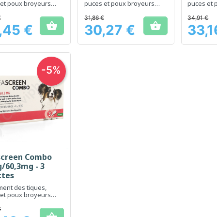
et poux broyeurs
puces et poux broyeurs
puces et 
es chiens
chez les chiens
chez les 
€
31,86 €
34,91 €


,45 €
30,27 €
33,1
Prix
Prix
-5%
screen Combo
Aperçu rapide

/60,3mg - 3
ttes
ment des tiques,
et poux broyeurs
es chiens
€