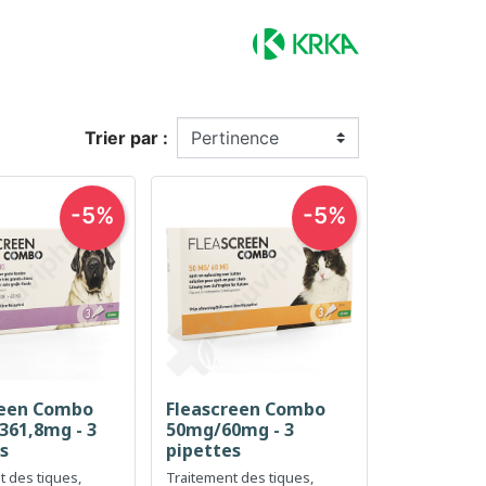
Trier par :
-5%
-5%
reen Combo
Fleascreen Combo
erçu rapide
Aperçu rapide

361,8mg - 3
50mg/60mg - 3
s
pipettes
t des tiques,
Traitement des tiques,