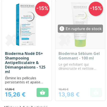
-15%
-15%

En rupture de stock
Bioderma Nodé DS+
Bioderma Sébium Gel
Shampooing
Gommant - 100 ml
Antipelliculaire &
Le gel exfoliant qui
Démangeaisons - 125
désincruste et nettoie
ml
pour une peau purifiée et
lisse
Élimine les pellicules
persistantes et apaise
instantanément les
17,95 €
16,45 €
démangeaisons du cuir


15,26 €
13,98 €
chevelu sensible
Prix
Prix