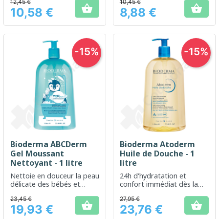
12,45 €
10,45 €


10,58 €
8,88 €
Prix
Prix
-15%
-15%
Bioderma ABCDerm
Bioderma Atoderm
Gel Moussant
Huile de Douche - 1
Nettoyant - 1 litre
litre
Nettoie en douceur la peau
24h d'hydratation et
délicate des bébés et
confort immédiat dès la
enfants
douche
23,45 €
27,95 €


19,93 €
23,76 €
Prix
Prix