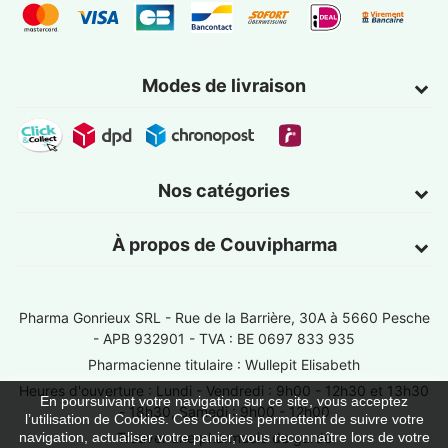
Modes de livraison
Nos catégories
À propos de Couvipharma
Pharma Gonrieux SRL -
Rue de la Barrière, 30A à 5660 Pesche
- APB 932901 - TVA : BE 0697 833 935
Pharmacienne titulaire : Wullepit Elisabeth
Heures d'ouverture : Lundi - Vendredi : 9h00 - 12h30 et 13h30
En poursuivant votre navigation sur ce site, vous acceptez
- 18h30, Samedi : 9h00 - 12h00
l’utilisation de Cookies. Ces Cookies permettent de suivre votre
Trouver une pharmacie de garde
navigation, actualiser votre panier, vous reconnaître lors de votre