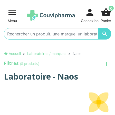
0

person
shopping_basket
Menu
Connexion
Panier

Accueil
Laboratoires / marques
Naos
home
Filtres
(8 produits)
Laboratoire - Naos