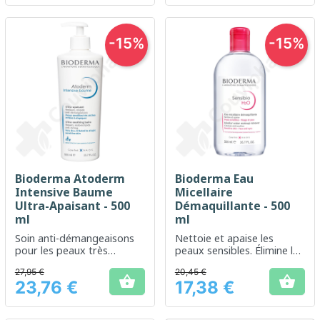
-15%
-15%
Bioderma Atoderm
Bioderma Eau
Intensive Baume
Micellaire
Ultra-Apaisant - 500
Démaquillante - 500
ml
ml
Soin anti-démangeaisons
Nettoie et apaise les
pour les peaux très
peaux sensibles. Élimine les
sèches, irritées à
impuretés sur le visage et
27,95 €
20,45 €
atopiques
les yeux.


23,76 €
17,38 €
Prix
Prix