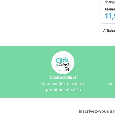
chang
toute 
14,05 
11
Prix
Afficha
Click&Collect
Commandez et retirez
en 
gratuitement en 1h
Inscrivez-vous à 