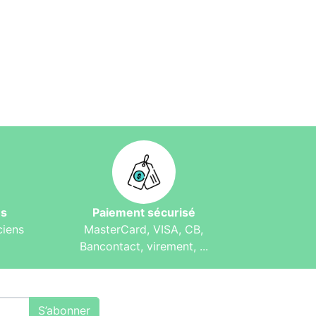
és
Paiement sécurisé
ciens
MasterCard, VISA, CB,
Bancontact, virement, ...
S’abonner