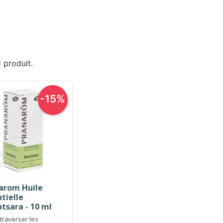
 1 produit.
-15%
arom Huile
Aperçu rapide

tielle
tsara - 10 ml
 traverser les