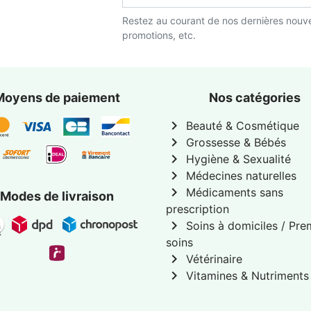
Restez au courant de nos dernières nouve
promotions, etc.
Moyens de paiement
Nos catégories
chevron_right
Beauté & Cosmétique
chevron_right
Grossesse & Bébés
chevron_right
Hygiène & Sexualité
chevron_right
Médecines naturelles
chevron_right
Médicaments sans
Modes de livraison
prescription
chevron_right
Soins à domiciles / Pre
soins
chevron_right
Vétérinaire
chevron_right
Vitamines & Nutriments