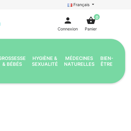
Français
0
person
shopping_basket
Connexion
Panier
GROSSESSE
HYGIÈNE &
MÉDECINES
BIEN-
& BÉBÉS
SEXUALITÉ
NATURELLES
ÊTRE