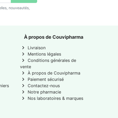
lles, nouveautés,
À propos de Couvipharma
chevron_right
Livraison
chevron_right
Mentions légales
chevron_right
Conditions générales de
vente
chevron_right
À propos de Couvipharma
chevron_right
Paiement sécurisé
chevron_right
miers
Contactez-nous
chevron_right
Notre pharmacie
chevron_right
Nos laboratoires & marques